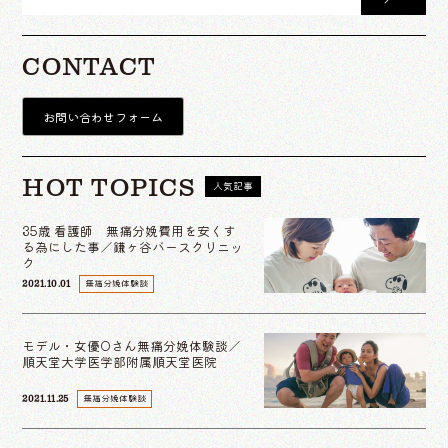
CONTACT
お問い合わせフォーム
HOT TOPICS
人気記事
35歳 看護師 無痛分娩費用を安くす
る為にした事／鎌ヶ谷バースクリニッ
ク
無痛分娩体験談
2021.10.01
モデル・女優Oさん無痛分娩体験談／
順天堂大学医学部附属順天堂医院
無痛分娩体験談
2021.11.25