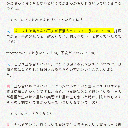
が奥さんに合う合わないというのが出るかもしれないっていうところ
ですね。
interviewer：それではメリットというのは？
夫：
メリットは奥さんの不安が解消されるっていうことですね。
妊娠
中から、普通分娩だと「耐えれない、耐えれない」と言っていたので
（笑）。
interviewer：そうなんですね。不安だったんですね。
夫：
自分は立ち合えないし、そういう風に不安を訴えていたので、無
痛分娩にしてそれが解消されるならその方がいいかなと思いまし
た。
妻：
立ち合いができないことで不安だったという意味ではコロナの影
響は結構大きかったですね。あと、（看護師として働いている）主人
が看護学生の時に産科の実習でお産に立ち会った時に、腕をめちゃく
ちゃ強く掴まれて痛かったっていう話しを聞いて（笑）。
interviewer：ドラマみたい！
妻：
それを聞いて、近くにいる看護学生の腕を思い切り握っちゃうほ