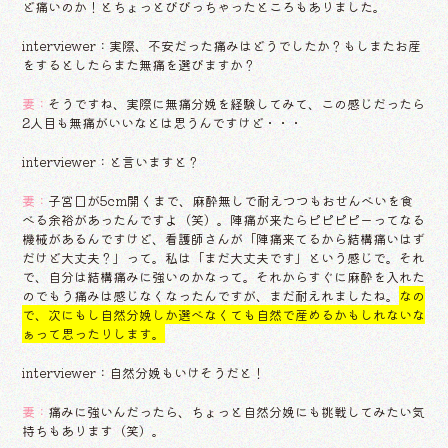
ど痛いのか！とちょっとびびっちゃったところもありました。
interviewer：実際、不安だった痛みはどうでしたか？もしまたお産
をするとしたらまた無痛を選びますか？
妻：
そうですね、実際に無痛分娩を経験してみて、この感じだったら
2人目も無痛がいいなとは思うんですけど・・・
interviewer：と言いますと？
妻：
子宮口が5cm開くまで、麻酔無しで耐えつつもおせんべいを食
べる余裕があったんですよ（笑）。陣痛が来たらピピピピーってなる
機械があるんですけど、看護師さんが「陣痛来てるから結構痛いはず
だけど大丈夫？」って。私は「まだ大丈夫です」という感じで。それ
で、自分は結構痛みに強いのかなって。それからすぐに麻酔を入れた
のでもう痛みは感じなくなったんですが、まだ耐えれましたね。
なの
で、次にもし自然分娩しか選べなくても自然で産めるかもしれないな
ぁって思ったりします。
interviewer：自然分娩もいけそうだと！
妻：
痛みに強いんだったら、ちょっと自然分娩にも挑戦してみたい気
持ちもあります（笑）。