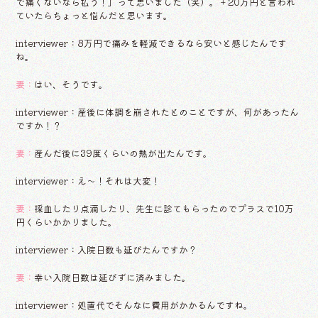
で痛くないなら払う！」って思いました（笑）。＋20万円と言われ
ていたらちょっと悩んだと思います。
interviewer：8万円で痛みを軽減できるなら安いと感じたんです
ね。
妻：
はい、そうです。
interviewer：産後に体調を崩されたとのことですが、何があったん
ですか！？
妻：
産んだ後に39度くらいの熱が出たんです。
interviewer：え〜！それは大変！
妻：
採血したり点滴したり、先生に診てもらったのでプラスで10万
円くらいかかりました。
interviewer：入院日数も延びたんですか？
妻：
幸い入院日数は延びずに済みました。
interviewer：処置代でそんなに費用がかかるんですね。