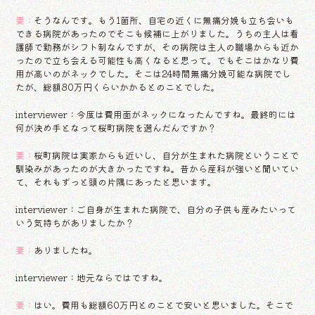
妻：
そうなんです。もう1箇所、自宅の近くに無痛分娩も立ち会いも
できる病院があったのでそこも候補に上がりました。うちの主人は看
護師で勤務がシフト制なんですが、その病院は主人の職場からも近か
ったので立ち会える可能性も高くなると思って。でもそこはかなり費
用が高いのがネックでした。そこは24時間無痛分娩可能な病院でし
たが、総額80万円くらいかかるとのことでした。
interviewer：今度は費用面がネックになったんですね。最終的には
何が決め手となって桜町病院を選んだんですか？
妻：
桜町病院は実家からも近いし、自分が生まれた病院ということで
馴染みがあったのが大きかったですね。昔から産科が強いと聞いてい
て、それもずっと頭の片隅にあったと思います。
interviewer：ご自身が生まれた病院で、自分の子供も産みたいって
いう気持ちがありましたか？
妻：
ありましたね。
interviewer：地元ならではですね。
妻：
はい。費用も総額60万円とのことで安いと思いました。そこで