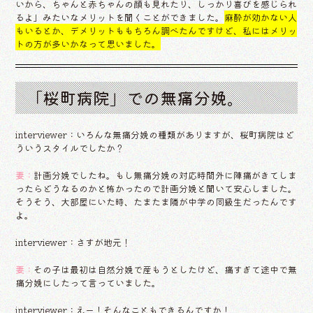
いから、ちゃんと赤ちゃんの顔も見れたり、しっかり喜びを感じられ
るよ」みたいなメリットを聞くことができました。
麻酔が効かない人
もいるとか、デメリットももちろん調べたんですけど、私にはメリッ
トの方が多いかなって思いました。
「桜町病院」での無痛分娩。
interviewer：いろんな無痛分娩の種類がありますが、桜町病院はど
ういうスタイルでしたか？
妻：
計画分娩でしたね。もし無痛分娩の対応時間外に陣痛がきてしま
ったらどうなるのかと怖かったので計画分娩と聞いて安心しました。
そうそう、大部屋にいた時、たまたま隣が中学の同級生だったんです
よ。
interviewer：さすが地元！
妻：
その子は最初は自然分娩で産もうとしたけど、痛すぎて途中で無
痛分娩にしたって言っていました。
interviewer：えー！そんなこともできるんですか！