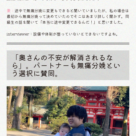
妻：
途中で無痛分娩に変更もできると聞いていましたが、私の場合は
最初から無痛分娩って決めていたのでそこはあまり詳しく聞かず。同
級生の話を聞いて「本当に途中変更できるんだ！」と思いました。
interviewer：設備や体制が整っていないとできないですよね。
「奥さんの不安が解消されるな
ら」。パートナーも無痛分娩とい
う選択に賛同。