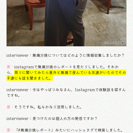
Oさん提供写真
interviewer：無痛分娩についてはどのように情報収集しましたか？
妻：
instagramで無痛分娩のレポートを見たりしました。それか
ら、
周りに聞いてみたら意外と無痛で産んでいる友達がいたのでその
子達にも話を聞きました。
interviewer：今はやっぱりみなさん、Instagramで体験談を探すん
ですね。
妻：
そうですね。私もかなり活用しました。
interviewer：見つけたのは個人の方の発信ですか？
妻：
「#無痛分娩レポート」みたいにハッシュタグで検索しました。