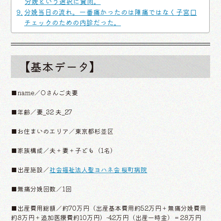
分娩という選択に賛同。
分娩当日の流れ。一番痛かったのは陣痛ではなく子宮口
チェックのための内診だった。
【基本データ】
■name／Oさんご夫妻
■年齢／妻_32 夫_27
■お住まいのエリア／東京都杉並区
■家族構成／夫＋妻＋子ども（1名）
■出産施設／
社会福祉法人聖ヨハネ会 桜町病院
■無痛分娩回数／1回
■出産費用総額／約70万円（出産基本費用約52万円＋無痛分娩費用
約8万円＋追加医療費約10万円）-42万円（出産一時金）＝28万円