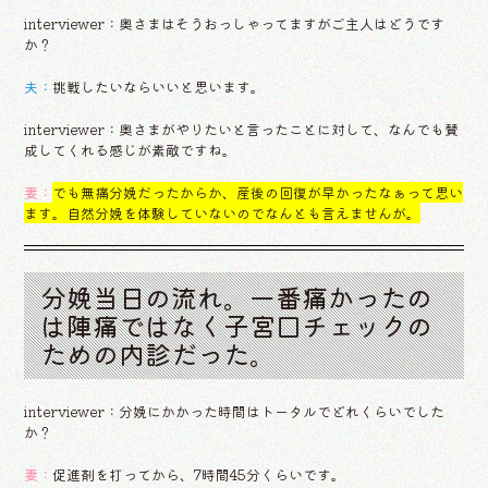
interviewer：奥さまはそうおっしゃってますがご主人はどうです
か？
夫：
挑戦したいならいいと思います。
interviewer：奥さまがやりたいと言ったことに対して、なんでも賛
成してくれる感じが素敵ですね。
妻：
でも無痛分娩だったからか、産後の回復が早かったなぁって思い
ます。自然分娩を体験していないのでなんとも言えませんが。
分娩当日の流れ。一番痛かったの
は陣痛ではなく子宮口チェックの
ための内診だった。
interviewer：分娩にかかった時間はトータルでどれくらいでした
か？
妻：
促進剤を打ってから、7時間45分くらいです。