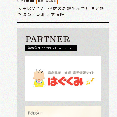
無痛分娩体験談
2021.12.06
大田区Mさん 38歳の高齢出産で無痛分娩
を決意／昭和大学病院
PARTNER
無痛分娩PRESS official partner