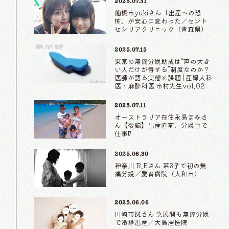
2025.07.31
船橋市yukiさん「出産への恐
怖」が安心に変わった／セント
セシリアクリニック（青森県）
2025.07.15
東京の無痛分娩助成は“声の大き
い人だけが得する”制度なのか？
医師が語る実態と課題 | 産婦人科
医・麻酔科医 市村先生vol.02
2025.07.11
オーストラリア在住永易まみさ
ん【後編】出産直前、分娩台で
仕事⁉
2025.06.30
神奈川 R.Eさん 第3子で初の無
痛分娩／愛育病院（大和市）
2025.06.06
川崎市Mさん 急展開も無痛分娩
で冷静出産／大鳥居医院