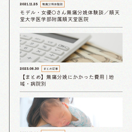
無痛分娩体験談
2021.11.25
モデル・女優Oさん無痛分娩体験談／順天
堂大学医学部附属順天堂医院
まとめ記事
2023.08.30
【まとめ】無痛分娩にかかった費用 | 地
域・病院別