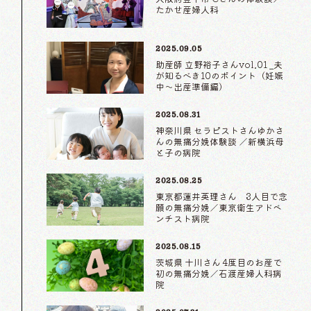
たかせ産婦人科
2025.09.05
助産師 立野裕子さんvol.01 _夫
が知るべき10のポイント（妊娠
中〜出産準備編）
2025.08.31
神奈川県 セラピストさんゆかさ
んの無痛分娩体験談 ／新横浜母
と子の病院
2025.08.25
東京都蓮井英理さん 3人目で念
願の無痛分娩／東京衛生アドベ
ンチスト病院
2025.08.15
茨城県 十川さん 4度目のお産で
初の無痛分娩／石渡産婦人科病
院