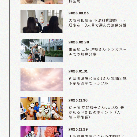
科医院
2026.03.25
大阪府和泉市 小児科看護師・小
畑さん 3人目で選んだ無痛分娩
2026.02.20
東京都 三好 理枝さん シンガポー
ルでの無痛分娩
2026.01.31
神奈川県藤沢市K.Iさん 無痛分娩
予定も流産でトラブル
2025.11.30
助産師 立野裕子さんvol.02 夫
が知るべき15のポイント（入
院〜産後編）
2025.11.29
大阪府豊中市 Cさんの体験談／