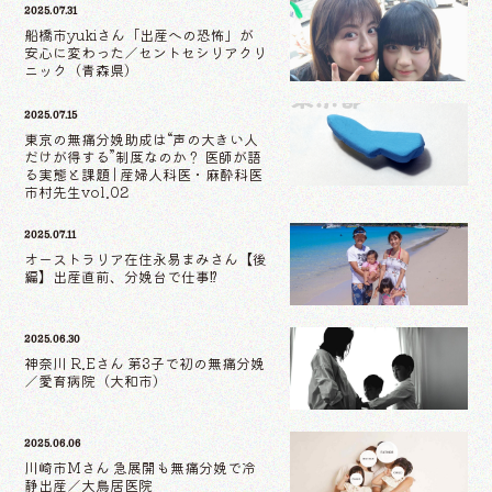
2025.07.31
船橋市yukiさん「出産への恐怖」が
安心に変わった／セントセシリアクリ
ニック（青森県）
2025.07.15
東京の無痛分娩助成は“声の大きい人
だけが得する”制度なのか？ 医師が語
る実態と課題 | 産婦人科医・麻酔科医
市村先生vol.02
2025.07.11
オーストラリア在住永易まみさん【後
編】出産直前、分娩台で仕事⁉
2025.06.30
神奈川 R.Eさん 第3子で初の無痛分娩
／愛育病院（大和市）
2025.06.06
川崎市Mさん 急展開も無痛分娩で冷
静出産／大鳥居医院