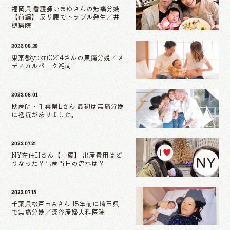
福岡県 看護師いまゆさんの無痛分娩
【前編】 反り腰でトラブル発生／井
槌病院
2022.08.29
東京都yukiii0214さんの無痛分娩／メ
ディカルパーク湘南
2022.08.01
助産師・千葉県Lさん 最初は無痛分娩
に抵抗がありました。
2022.07.21
NY在住Hさん【中編】 出産費用はど
うなった？出産当日の流れは？
2022.07.15
千葉県松戸市Aさん 15年前に埼玉県
で無痛分娩／深谷産婦人科医院