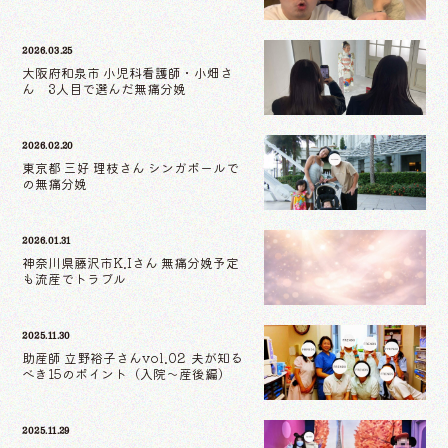
2026.03.25
大阪府和泉市 小児科看護師・小畑さ
ん 3人目で選んだ無痛分娩
2026.02.20
東京都 三好 理枝さん シンガポールで
の無痛分娩
2026.01.31
神奈川県藤沢市K.Iさん 無痛分娩予定
も流産でトラブル
2025.11.30
助産師 立野裕子さんvol.02 夫が知る
べき15のポイント（入院〜産後編）
2025.11.29