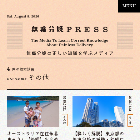
MENU
Sat, August 8, 2026
4
件の検索結果
その他
GATEGORY
2025.07.11
2025.01.13
その他
その他
オーストラリア在住永易
【詳しく解説】東京都の
まみさん【後編】出産直
無痛分娩の補助・助成に