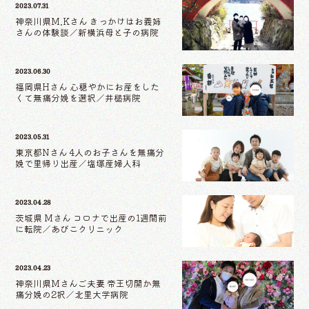
2023.07.31
神奈川県M.Kさん きっかけはお義姉
さんの体験談／新横浜母と子の病院
2023.06.30
福岡県Hさん 心穏やかにお産をした
くて無痛分娩を選択／井槌病院
2023.05.31
東京都Nさん 4人のお子さんを無痛分
娩で里帰り出産／塩塚産婦人科
2023.04.28
茨城県 Mさん コロナで出産の1週間前
に転院／あびこクリニック
2023.04.23
神奈川県Mさんご夫妻 帝王切開か無
痛分娩の2択／北里大学病院