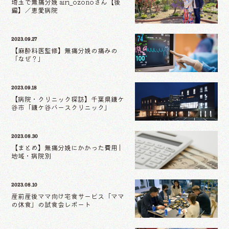
埼玉で無痛分娩 airi_ozonoさん【後
編】／恵愛病院
2023.09.27
【麻酔科医監修】無痛分娩の痛みの
「なぜ？」
2023.09.18
【病院・クリニック探訪】千葉県鎌ケ
谷市「鎌ケ谷バースクリニック」
2023.08.30
【まとめ】無痛分娩にかかった費用 |
地域・病院別
2023.08.10
産前産後ママ向け宅食サービス「ママ
の休食」の試食会レポート