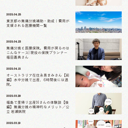
2025.04.25
東京都の無痛分娩補助・助成｜費用が
支援される医療機関一覧
2025.04.23
無痛分娩と医療保険。費用が戻るのは
こんなケース| 現役の保険プランナー
福田嘉典さん
2025.04.15
オーストラリア在住永易まみさん【前
編】水中分娩で出産、6時間後には退
院。
2025.03.29
福島で里帰り出産Nさんの体験談【後
編】無痛分娩の精神的なメリット／公
立 岩瀬病院
2025.03.19