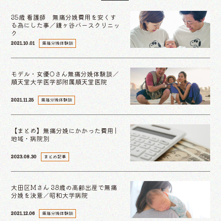
35歳 看護師 無痛分娩費用を安くす
る為にした事／鎌ヶ谷バースクリニッ
ク
無痛分娩体験談
2021.10.01
モデル・女優Oさん無痛分娩体験談／
順天堂大学医学部附属順天堂医院
無痛分娩体験談
2021.11.25
【まとめ】無痛分娩にかかった費用 |
地域・病院別
まとめ記事
2023.08.30
大田区Mさん 38歳の高齢出産で無痛
分娩を決意／昭和大学病院
無痛分娩体験談
2021.12.06