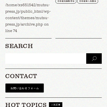
日本産科麻酔学会
日本産婦人科医会
/home/xs651542/mutsu-
press.jp/public_html/wp-
content/themes/mutsu-
press.jp/archive.php
on
line
74
SEARCH
CONTACT
お問い合わせフォーム
HOT TOPICS
人気記事