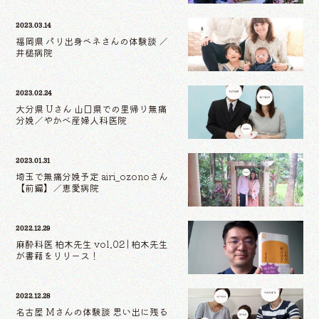
2023.03.14
福岡県 パリ出身ベネさんの体験談 ／
井槌病院
2023.02.24
大分県 Uさん 山口県での里帰り無痛
分娩／やかべ産婦人科医院
2023.01.31
埼玉で無痛分娩予定 airi_ozonoさん
【前編】／恵愛病院
2022.12.29
麻酔科医 柏木先生 vol.02 | 柏木先生
が書籍をリリース！
2022.12.28
名古屋 Mさんの体験談 思い出に残る