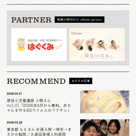
PARTNER
無痛分娩PRESS official partner
RECOMMEND
おすすめ記事
2026.05.17
現役小児看護師 小畑さん
vol.01「2026年4月から無料。赤ち
ゃんを守るRSウイルスのワクチン」
2026.04.23
東京都 もえさん 計画入院→帰宅→ま
さかの転院／久保田産婦人科医院