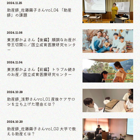
2024.11.25
助産師_佐藤繭子さんvol.04 「助産
師」の課題
2024.11.08
東京都かよさん【後編】順調なお産が
帝王切開に／国立成育医療研究センタ
ー
2024.11.04
東京都かよさん【前編】トラブル続き
のお産／国立成育医療研究センター
2024.10.29
助産師_浅野さんvol.01 産後ケアサロ
ンを立ち上げた理由とは？
2024.10.20
助産師_佐藤繭子さんvol.03 大学で教
える助産とは？