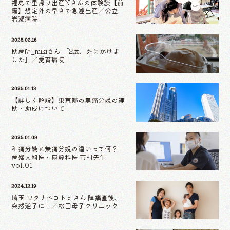
福島で里帰り出産Nさんの体験談【前
編】想定外の早さで急遽出産／公立
岩瀬病院
2025.02.16
助産師_mikiさん 「2度、死にかけま
した」／愛育病院
2025.01.13
【詳しく解説】東京都の無痛分娩の補
助・助成について
2025.01.09
和痛分娩と無痛分娩の違いって何？|
産婦人科医・麻酔科医 市村先生
vol.01
2024.12.19
埼玉 ワタナベコトミさん 陣痛直後、
突然逆子に！／松田母子クリニック