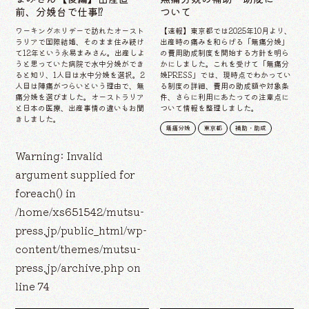
前、分娩台で仕事⁉
ついて
ワーキングホリデーで訪れたオースト
【速報】東京都では2025年10月より、
ラリアで国際結婚、そのまま住み続け
出産時の痛みを和らげる「無痛分娩」
て12年という永易まみさん。出産しよ
の費用助成制度を開始する方針を明ら
うと思っていた病院で水中分娩ができ
かにしました。これを受けて「無痛分
ると知り、1人目は水中分娩を選択。2
娩PRESS」では、現時点でわかってい
人目は陣痛がつらいという理由で、無
る制度の詳細、費用の助成額や対象条
痛分娩を選びました。オーストラリア
件、さらに利用にあたっての注意点に
と日本の医療、出産事情の違いもお聞
ついて情報を整理しました。
きしました。
無痛分娩
東京都
補助・助成
Warning
: Invalid
argument supplied for
foreach() in
/home/xs651542/mutsu-
press.jp/public_html/wp-
content/themes/mutsu-
press.jp/archive.php
on
line
74