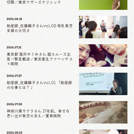
切開／東京マザーズクリニック
2024.08.19
助産師_佐藤繭子さんvol.02 母乳育児
支援の大切さ
2024.07.31
東京都 尾亦めぐみさん 超スムーズ出
産→緊急搬送／東京衛生アドベンチス
ト病院
2024.07.27
助産師_佐藤繭子さんvol.01 「助産師
の仕事とは？ 」
2024.07.06
神奈川県サクラさん 17年前。幸せな
思い出が育児の支え／愛育病院
2024.06.03