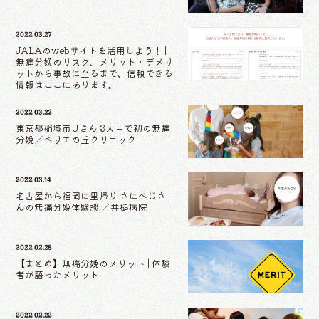
2022.03.27
JALAのwebサイトを活用しよう！ |
無痛分娩のリスク、メリット・デメリ
ットから事故に至るまで、信頼できる
情報はここにあります。
2022.03.22
東京都稲城市Uさん 3人目で初の無痛
分娩／ベリエの丘クリニック
2022.03.14
名古屋から福岡に里帰り さにべじさ
んの無痛分娩体験談 ／井槌病院
2022.02.28
【まとめ】無痛分娩のメリット | 体験
者が語ったメリット
2022.02.22