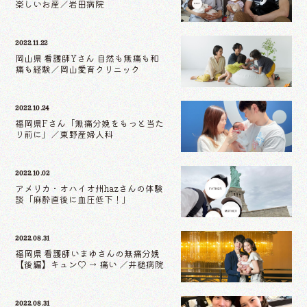
楽しいお産／岩田病院
2022.11.22
岡山県 看護師Yさん 自然も無痛も和
痛も経験／岡山愛育クリニック
2022.10.24
福岡県Fさん「無痛分娩をもっと当た
り前に」／東野産婦人科
2022.10.02
アメリカ・オハイオ州hazさんの体験
談「麻酔直後に血圧低下！」
2022.08.31
福岡県 看護師いまゆさんの無痛分娩
【後編】キュン♡ → 痛い ／井槌病院
2022.08.31