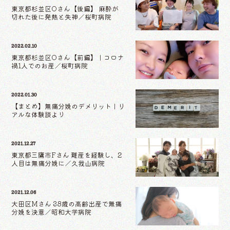
東京都杉並区Oさん【後編】 麻酔が
切れた後に発熱と失神／桜町病院
2022.02.10
東京都杉並区Oさん【前編】｜コロナ
禍1人でのお産／桜町病院
2022.01.30
【まとめ】無痛分娩のデメリット｜リ
アルな体験談より
2021.12.27
東京都三鷹市Fさん 難産を経験し、2
人目は無痛分娩に／久我山病院
2021.12.06
大田区Mさん 38歳の高齢出産で無痛
分娩を決意／昭和大学病院