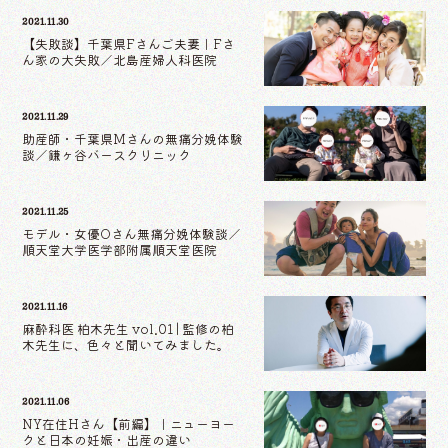
2021.11.30
【失敗談】千葉県Fさんご夫妻｜Fさ
ん家の大失敗／北島産婦人科医院
2021.11.29
助産師・千葉県Mさんの無痛分娩体験
談／鎌ヶ谷バースクリニック
2021.11.25
モデル・女優Oさん無痛分娩体験談／
順天堂大学医学部附属順天堂医院
2021.11.16
麻酔科医 柏木先生 vol.01 | 監修の柏
木先生に、色々と聞いてみました。
2021.11.06
NY在住Hさん【前編】｜ニューヨー
クと日本の妊娠・出産の違い