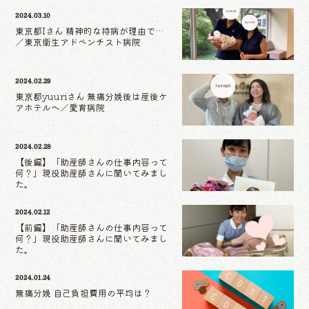
2024.03.10
東京都Iさん 精神的な持病が理由で…
／東京衛生アドベンチスト病院
2024.02.29
東京都yuuriさん 無痛分娩後は産後ケ
アホテルへ／愛育病院
2024.02.28
【後編】「助産師さんの仕事内容って
何？」現役助産師さんに聞いてみまし
た。
2024.02.12
【前編】「助産師さんの仕事内容って
何？」現役助産師さんに聞いてみまし
た。
2024.01.24
無痛分娩 自己負担費用の平均は？