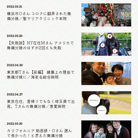
2022.05.31
横浜市Oさん コロナに翻弄された無
痛分娩／聖マリアクリニック本院
2022.05.20
【失敗談】NY在住Mさん アメリカで
無痛分娩のはずが2回とも失敗
2022.04.30
東京都Tさん【前編】 健康上の理由で
無痛分娩に／海老名総合病院
2022.04.27
東京在住、里帰りでもなく埼玉県で出
産。Tさんの無痛分娩／恵愛病院
2022.03.30
カリフォルニア 助産師・Oさん 選ん
で良かった！と思えた無痛分娩