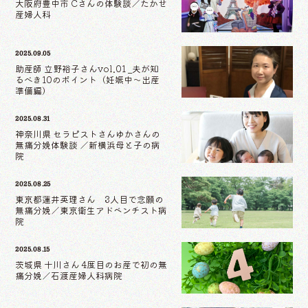
大阪府豊中市 Cさんの体験談／たかせ
産婦人科
2025.09.05
助産師 立野裕子さんvol.01 _夫が知
るべき10のポイント（妊娠中〜出産
準備編）
2025.08.31
神奈川県 セラピストさんゆかさんの
無痛分娩体験談 ／新横浜母と子の病
院
2025.08.25
東京都蓮井英理さん 3人目で念願の
無痛分娩／東京衛生アドベンチスト病
院
2025.08.15
茨城県 十川さん 4度目のお産で初の無
痛分娩／石渡産婦人科病院