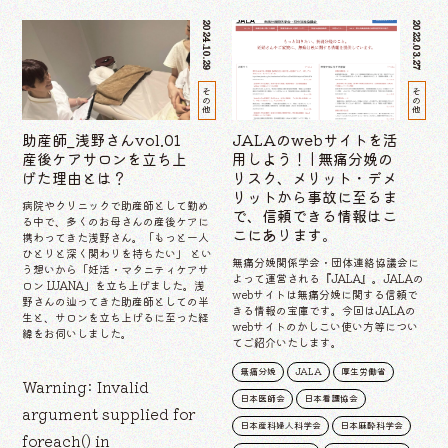
2024.10.29
2022.03.27
その他
その他
助産師_浅野さんvol.01
JALAのwebサイトを活
産後ケアサロンを立ち上
用しよう！ | 無痛分娩の
げた理由とは？
リスク、メリット・デメ
リットから事故に至るま
病院やクリニックで助産師として勤め
で、信頼できる情報はこ
る中で、多くのお母さんの産後ケアに
こにあります。
携わってきた浅野さん。「もっと一人
ひとりと深く関わりを持ちたい」 とい
無痛分娩関係学会・団体連絡協議会に
う想いから「妊活・マタニティケアサ
よって運営される『JALA』。JALAの
ロン LUANA」を立ち上げました。浅
webサイトは無痛分娩に関する信頼で
野さんの辿ってきた助産師としての半
きる情報の宝庫です。今回はJALAの
生と、サロンを立ち上げるに至った経
webサイトのかしこい使い方等につい
緯をお伺いしました。
てご紹介いたします。
無痛分娩
JALA
厚生労働省
Warning
: Invalid
日本医師会
日本看護協会
argument supplied for
日本産科婦人科学会
日本麻酔科学会
foreach() in