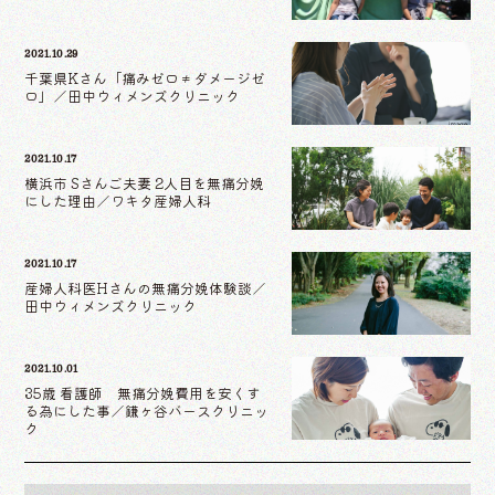
2021.10.29
千葉県Kさん「痛みゼロ≠ダメージゼ
ロ」／田中ウィメンズクリニック
2021.10.17
横浜市 Sさんご夫妻 2人目を無痛分娩
にした理由／ワキタ産婦人科
2021.10.17
産婦人科医Hさんの無痛分娩体験談／
田中ウィメンズクリニック
2021.10.01
35歳 看護師 無痛分娩費用を安くす
る為にした事／鎌ヶ谷バースクリニッ
ク