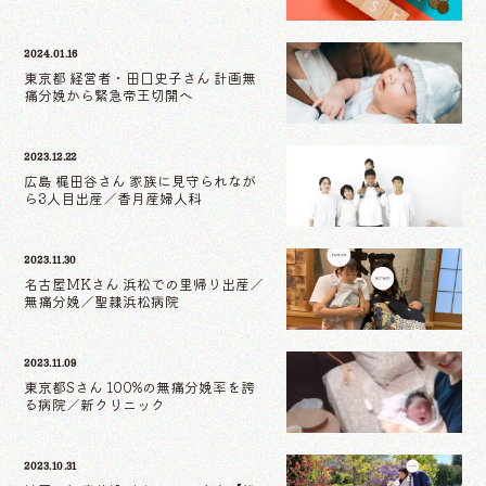
2024.01.16
東京都 経営者・田口史子さん 計画無
痛分娩から緊急帝王切開へ
2023.12.22
広島 梶田谷さん 家族に見守られなが
ら3人目出産／香月産婦人科
2023.11.30
名古屋MKさん 浜松での里帰り出産／
無痛分娩／聖隷浜松病院
2023.11.09
東京都Sさん 100%の無痛分娩率を誇
る病院／新クリニック
2023.10.31