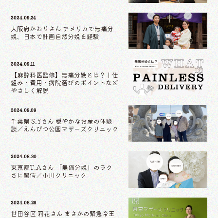
2024.09.24
大阪府かおりさん アメリカで無痛分
娩、日本で計画自然分娩を経験
2024.09.11
【麻酔科医監修】無痛分娩とは？｜仕
組み・費用・病院選びのポイントなど
やさしく解説
2024.09.09
千葉県 S.Yさん 穏やかなお産の体験
談／えんぴつ公園マザーズクリニック
2024.08.30
東京都T.Aさん 「無痛分娩」のラク
さに驚愕／小川クリニック
2024.08.26
世田谷区 莉花さん まさかの緊急帝王