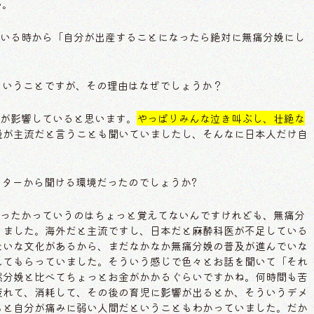
い。
いる時から「自分が出産することになったら絶対に無痛分娩にし
た」ということですが、その理由はなぜでしょうか？
が影響していると思います。
やっぱりみんな泣き叫ぶし、壮絶な
娩が主流だと言うことも聞いていましたし、そんなに日本人だけ自
。
ドクターから聞ける環境だったのでしょうか?
ったかっていうのはちょっと覚えてないんですけれども、無痛分
りました。海外だと主流ですし、日本だと麻酔科医が不足している
たいな文化があるから、まだなかなか無痛分娩の普及が進んでいな
えてもらっていました。そういう感じで色々とお話を聞いて「それ
然分娩と比べてちょっとお金がかかるぐらいですかね。何時間も苦
疲れて、消耗して、その後の育児に影響が出るとか、そういうデメ
もと自分が痛みに弱い人間だということもわかっていました。だか