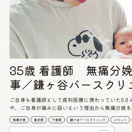
35歳 看護師 無痛分
事／鎌ヶ谷バースクリ
ご自身も看護師として産科医療に携わっていたSさ
や、ご自身が痛みに弱いという理由から無痛分娩を
無痛分娩
東京都
千葉県
鎌ケ谷バースクリニック
メリット