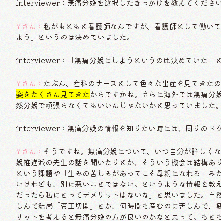
interviewer：無痛分娩を選択したきっかけを教えてくださ
Yさん：
私がもともと看護師なんですが、看護師として働いて
よう」というのは決めていました。
interviewer：「無痛分娩にしようというのは決めてい
Yさん：
たぶん、産科のナースとして色々な出産を見てきたの
姿をたくさん見てきた
からですかね。さらに海外では無痛分
然分娩で頑張らなくてもいいんじゃないかと思っていました
interviewer：無痛分娩の情報を知りたい時には、周りの
Yさん：
そうですね。無痛分娩について、いつ自分が詳しくな
娩推進派の先生の話を聞いたりとか、そういう機会は結構あ
という課題や「生みの苦しみがあってこそ母親になれる」み
いけれども、別に悪いことではない。というような情報を教
だったら私にとってデメリットはないな」と思いました。自
しんで結局「帝王切開」とか、何時間も産むのに苦しんで、
リットを考えると無痛分娩の方が良いのかなと思って。もと