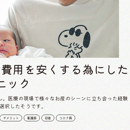
娩費用を安くする為にした
ニック
ん。医療の現場で様々なお産のシーンに立ち会った経験
選択したそうです。
デメリット
看護師
初産
コロナ禍