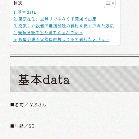
目次
基本data
東京在住。里帰りでもなく千葉県で出産
充実した設備で無痛分娩の費用を安くできた方法
無痛分娩で生むまでと産んでから
無痛分娩を実際に経験してみて感じたメリット
基本data
■名前／ Y.Sさん
■年齢／35