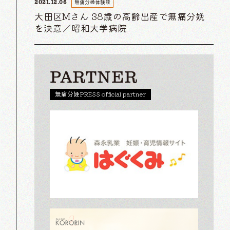
無痛分娩体験談
2021.12.06
大田区Mさん 38歳の高齢出産で無痛分娩
を決意／昭和大学病院
PARTNER
無痛分娩PRESS official partner