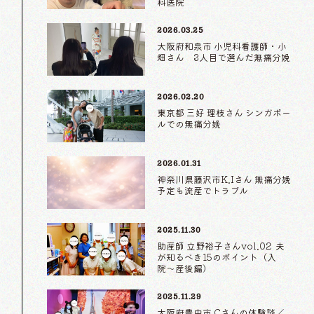
科医院
2026.03.25
大阪府和泉市 小児科看護師・小
畑さん 3人目で選んだ無痛分娩
2026.02.20
東京都 三好 理枝さん シンガポー
ルでの無痛分娩
2026.01.31
神奈川県藤沢市K.Iさん 無痛分娩
予定も流産でトラブル
2025.11.30
助産師 立野裕子さんvol.02 夫
が知るべき15のポイント（入
院〜産後編）
2025.11.29
大阪府豊中市 Cさんの体験談／