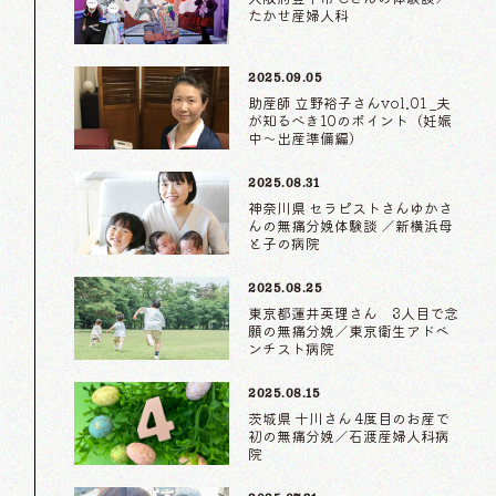
たかせ産婦人科
2025.09.05
助産師 立野裕子さんvol.01 _夫
が知るべき10のポイント（妊娠
中〜出産準備編）
2025.08.31
神奈川県 セラピストさんゆかさ
んの無痛分娩体験談 ／新横浜母
と子の病院
2025.08.25
東京都蓮井英理さん 3人目で念
願の無痛分娩／東京衛生アドベ
ンチスト病院
2025.08.15
茨城県 十川さん 4度目のお産で
初の無痛分娩／石渡産婦人科病
院