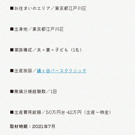
■お住まいのエリア／東京都江戸川区
■出身地／東京都江戸川区
■家族構成／夫＋妻＋子ども（1名）
■出産施設／
鎌ヶ谷バースクリニック
■無痛分娩経験数／1回
■出産費用総額／50万円台-42万円（出産一時金）
取材時期：2021年7月