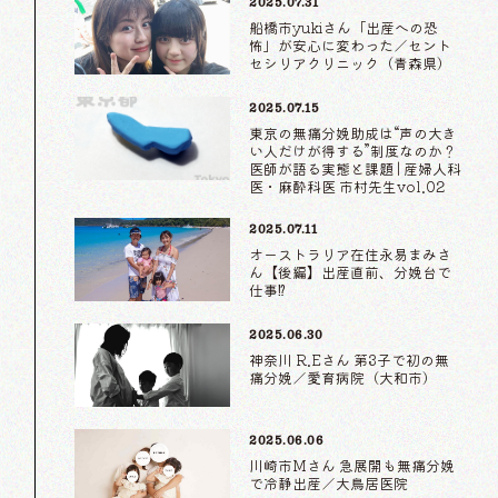
2025.07.31
船橋市yukiさん「出産への恐
怖」が安心に変わった／セント
セシリアクリニック（青森県）
2025.07.15
東京の無痛分娩助成は“声の大き
い人だけが得する”制度なのか？
医師が語る実態と課題 | 産婦人科
医・麻酔科医 市村先生vol.02
2025.07.11
オーストラリア在住永易まみさ
ん【後編】出産直前、分娩台で
仕事⁉
2025.06.30
神奈川 R.Eさん 第3子で初の無
痛分娩／愛育病院（大和市）
2025.06.06
川崎市Mさん 急展開も無痛分娩
で冷静出産／大鳥居医院