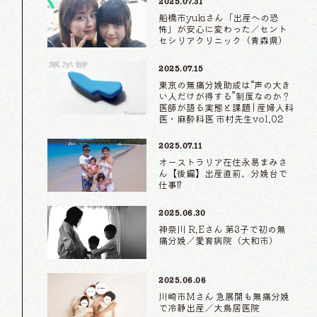
2025.07.31
船橋市yukiさん「出産への恐
怖」が安心に変わった／セント
セシリアクリニック（青森県）
2025.07.15
東京の無痛分娩助成は“声の大き
い人だけが得する”制度なのか？
医師が語る実態と課題 | 産婦人科
医・麻酔科医 市村先生vol.02
2025.07.11
オーストラリア在住永易まみさ
ん【後編】出産直前、分娩台で
仕事⁉
2025.06.30
神奈川 R.Eさん 第3子で初の無
痛分娩／愛育病院（大和市）
2025.06.06
川崎市Mさん 急展開も無痛分娩
で冷静出産／大鳥居医院