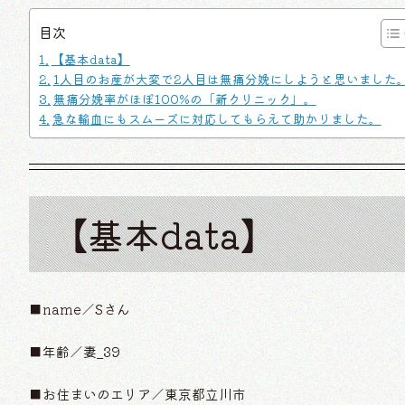
目次
【基本data】
1人目のお産が大変で2人目は無痛分娩にしようと思いました
無痛分娩率がほぼ100%の「新クリニック」。
急な輸血にもスムーズに対応してもらえて助かりました。
【基本data】
■name／Sさん
■年齢／妻_39
■お住まいのエリア／東京都立川市