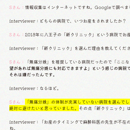
Sさん：
情報収集はインターネットですね。Googleで調べま
interviewer：どちらの病院で、いつお産をされましたか？
Sさん：
2018年に八王子の「新クリニック」という病院でお
interviewer：「新クリニック」を選んだ理由を教えてくだ
Sさん：
「無痛分娩」を推奨している病院だったので「ここな
望があれば無痛分娩にも対応できますよ」という感じの病院
それは嫌だったんです。
interviewer：なるほど。
Sさん：
「無痛分娩」の体制が充実していない病院を選んでし
絶対に避けたいと思っていました。
その点「新クリニック」は
interviewer：「お産のタイミングで麻酔科医の先生が
ね。