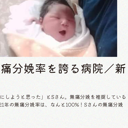
の無痛分娩率を誇る病院／新
娩にしようと思った」とSさん。無痛分娩を推奨している
21年の無痛分娩率は、なんと100%！Sさんの無痛分娩