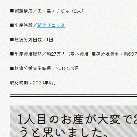
■家族構成／夫＋妻＋子ども（2人）
■出産施設／
新クリニック
■無痛分娩回数／1回
■出産費用総額／約27万円（基本費用+無痛分娩費用：約69万
■無痛分娩実施時期／2018年9月
取材時期：2023年4月
1人目のお産が大変で
うと思いました。