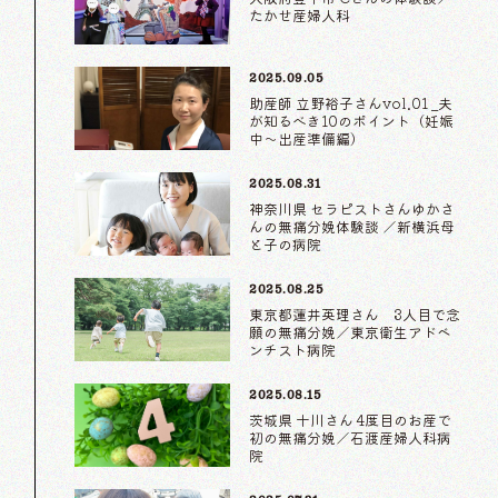
たかせ産婦人科
2025.09.05
助産師 立野裕子さんvol.01 _夫
が知るべき10のポイント（妊娠
中〜出産準備編）
2025.08.31
神奈川県 セラピストさんゆかさ
んの無痛分娩体験談 ／新横浜母
と子の病院
2025.08.25
東京都蓮井英理さん 3人目で念
願の無痛分娩／東京衛生アドベ
ンチスト病院
2025.08.15
茨城県 十川さん 4度目のお産で
初の無痛分娩／石渡産婦人科病
院