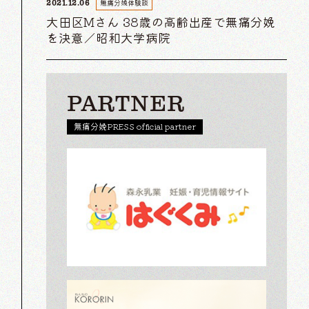
無痛分娩体験談
2021.12.06
大田区Mさん 38歳の高齢出産で無痛分娩
を決意／昭和大学病院
PARTNER
無痛分娩PRESS official partner