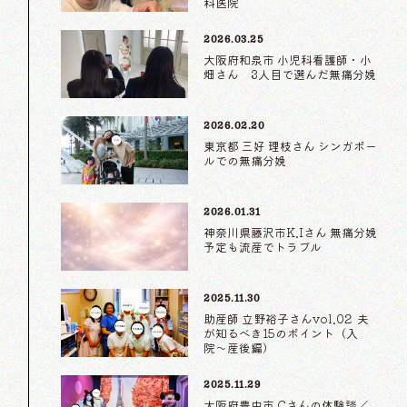
科医院
2026.03.25
大阪府和泉市 小児科看護師・小
畑さん 3人目で選んだ無痛分娩
2026.02.20
東京都 三好 理枝さん シンガポー
ルでの無痛分娩
2026.01.31
神奈川県藤沢市K.Iさん 無痛分娩
予定も流産でトラブル
2025.11.30
助産師 立野裕子さんvol.02 夫
が知るべき15のポイント（入
院〜産後編）
2025.11.29
大阪府豊中市 Cさんの体験談／