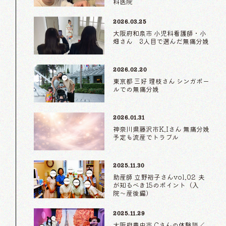
科医院
2026.03.25
大阪府和泉市 小児科看護師・小
畑さん 3人目で選んだ無痛分娩
2026.02.20
東京都 三好 理枝さん シンガポー
ルでの無痛分娩
2026.01.31
神奈川県藤沢市K.Iさん 無痛分娩
予定も流産でトラブル
2025.11.30
助産師 立野裕子さんvol.02 夫
が知るべき15のポイント（入
院〜産後編）
2025.11.29
大阪府豊中市 Cさんの体験談／