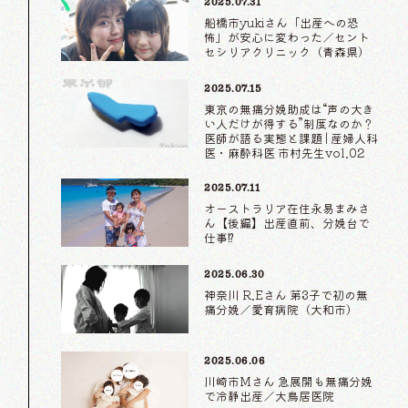
2025.07.31
船橋市yukiさん「出産への恐
怖」が安心に変わった／セント
セシリアクリニック（青森県）
2025.07.15
東京の無痛分娩助成は“声の大き
い人だけが得する”制度なのか？
医師が語る実態と課題 | 産婦人科
医・麻酔科医 市村先生vol.02
2025.07.11
オーストラリア在住永易まみさ
ん【後編】出産直前、分娩台で
仕事⁉
2025.06.30
神奈川 R.Eさん 第3子で初の無
痛分娩／愛育病院（大和市）
2025.06.06
川崎市Mさん 急展開も無痛分娩
で冷静出産／大鳥居医院