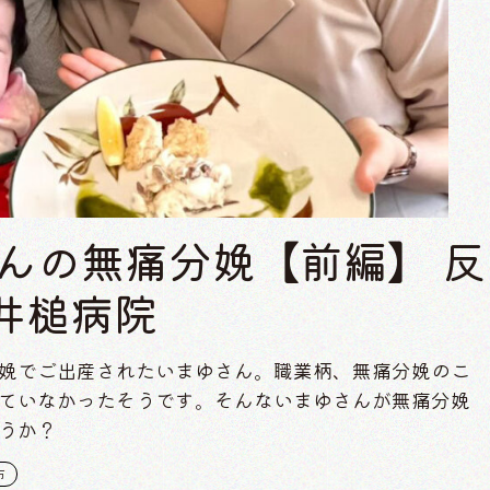
んの無痛分娩【前編】 反
井槌病院
娩でご出産されたいまゆさん。職業柄、無痛分娩のこ
ていなかったそうです。そんないまゆさんが無痛分娩
うか？
市