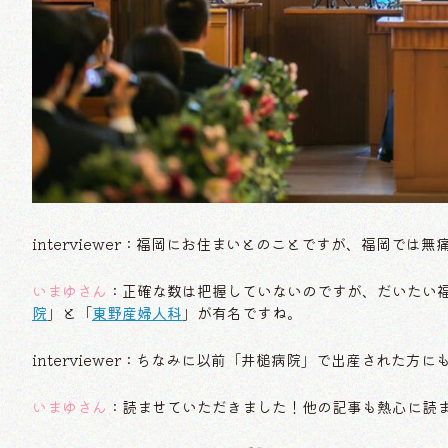
interviewer：福岡にお住まいとのことですが、福岡で
いまゆさん
：正確な数は把握していないのですが、だいたい
院
」と「
東野産婦人科
」が有名ですね。
interviewer：ちなみに以前「井槌病院」で出産された
いまゆさん
：読ませていただきました！他の記事も熱心に読