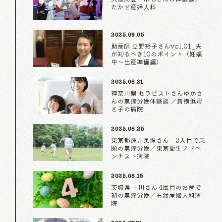
たかせ産婦人科
2025.09.05
助産師 立野裕子さんvol.01 _夫
が知るべき10のポイント（妊娠
中〜出産準備編）
2025.08.31
神奈川県 セラピストさんゆかさ
んの無痛分娩体験談 ／新横浜母
と子の病院
2025.08.25
東京都蓮井英理さん 3人目で念
願の無痛分娩／東京衛生アドベ
ンチスト病院
2025.08.15
茨城県 十川さん 4度目のお産で
初の無痛分娩／石渡産婦人科病
院