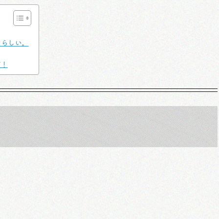
けらしい。
痛！