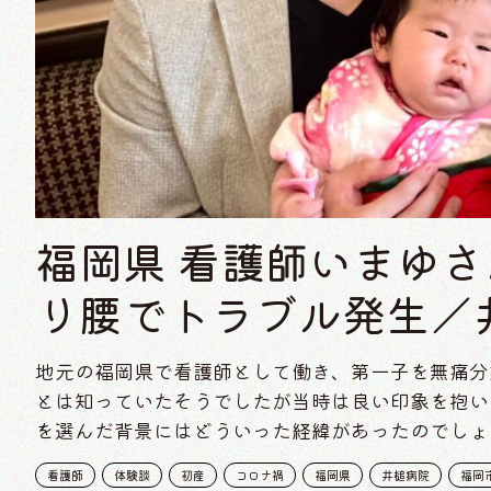
福岡県 看護師いまゆさ
り腰でトラブル発生／
地元の福岡県で看護師として働き、第一子を無痛分
とは知っていたそうでしたが当時は良い印象を抱い
を選んだ背景にはどういった経緯があったのでしょ
看護師
体験談
初産
コロナ禍
福岡県
井槌病院
福岡