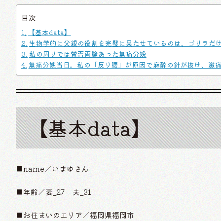
目次
【基本data】
生物学的に父親の役割を完璧に果たせているのは、ゴリラだ
私の周りでは賛否両論あった無痛分娩
無痛分娩当日。私の「反り腰」が原因で麻酔の針が抜け、激
【基本data】
■name／いまゆさん
■年齢／妻_27 夫_31
■お住まいのエリア／福岡県福岡市