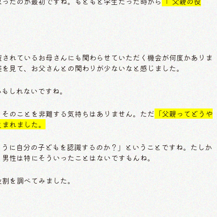
思ったのが最初ですね。もともと学生だった時から
「“父親の役
院されているお母さんにも関わらせていただく機会が何度かありま
姿を見て、お父さんとの関わりが少ないなと感じました。
ちかもしれないですね。
、そのことを非難する気持ちはありません。ただ
「父親ってどうや
生まれました。
どのように自分の子どもを認識するのか？」ということですね。たしか
、男性は特にそういったことはないですもんね。
役割を調べてみました。