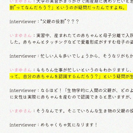
いまゆさん
：大学の実習がきっかけで周産期に携わりたいと
割”ってなんだろう？」というのが疑問だったんですよね。
interviewer：“父親の役割”？？？
いまゆさん
：実習中、産まれたての赤ちゃんと母子分離で入
した。赤ちゃんとタッチングなどで愛着形成がすすむ母子の
interviewer：忙しい人も多いでしょうから、そうなりが
いまゆさん
：もちろん仕事が忙しいというのもわかりますし
って、自分の赤ちゃんを認識するんだろう？」という疑問が
interviewer：なるほど！「生物学的に人間の父親が、
に女性は実際に赤ちゃんを産むので認識できると思いますが
いまゆさん
：そうなんです。そこでいろんな生き物の父親の
interviewer：めちゃくちゃ気になります！