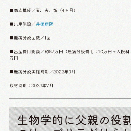
■家族構成／妻、夫、娘（4ヶ月）
■出産施設／
井槌病院
■無痛分娩回数／1回
■出産費用総額／約67万円（無痛分娩費用：10万円＋入院料
万円
■無痛分娩実施時期／2022年3月
取材時期：2022年7月
生物学的に父親の役