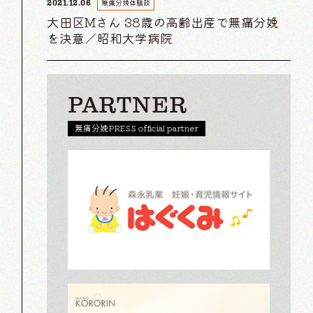
無痛分娩体験談
2021.12.06
大田区Mさん 38歳の高齢出産で無痛分娩
を決意／昭和大学病院
PARTNER
無痛分娩PRESS official partner