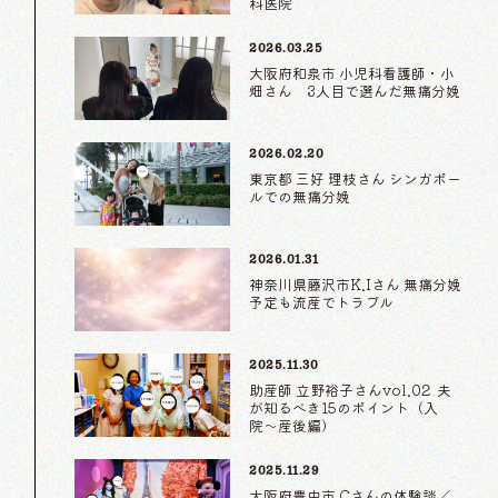
科医院
2026.03.25
大阪府和泉市 小児科看護師・小
畑さん 3人目で選んだ無痛分娩
2026.02.20
東京都 三好 理枝さん シンガポー
ルでの無痛分娩
2026.01.31
神奈川県藤沢市K.Iさん 無痛分娩
予定も流産でトラブル
2025.11.30
助産師 立野裕子さんvol.02 夫
が知るべき15のポイント（入
院〜産後編）
2025.11.29
大阪府豊中市 Cさんの体験談／