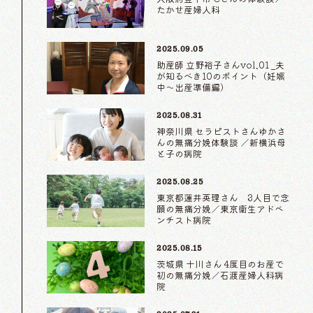
たかせ産婦人科
2025.09.05
助産師 立野裕子さんvol.01 _夫
が知るべき10のポイント（妊娠
中〜出産準備編）
2025.08.31
神奈川県 セラピストさんゆかさ
んの無痛分娩体験談 ／新横浜母
と子の病院
2025.08.25
東京都蓮井英理さん 3人目で念
願の無痛分娩／東京衛生アドベ
ンチスト病院
2025.08.15
茨城県 十川さん 4度目のお産で
初の無痛分娩／石渡産婦人科病
院