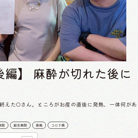
後編】 麻酔が切れた後に
終えたOさん。ところがお産の直後に発熱、一体何があ
病院
総合病院
発熱
コロナ禍