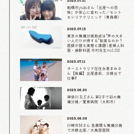
2025.07.31
船橋市yukiさん「出産への恐
怖」が安心に変わった／セント
セシリアクリニック（青森県）
2025.07.15
東京の無痛分娩助成は“声の大き
い人だけが得する”制度なのか？
医師が語る実態と課題 | 産婦人科
医・麻酔科医 市村先生vol.02
2025.07.11
オーストラリア在住永易まみさ
ん【後編】出産直前、分娩台で
仕事⁉
2025.06.30
神奈川 R.Eさん 第3子で初の無
痛分娩／愛育病院（大和市）
2025.06.06
川崎市Mさん 急展開も無痛分娩
で冷静出産／大鳥居医院