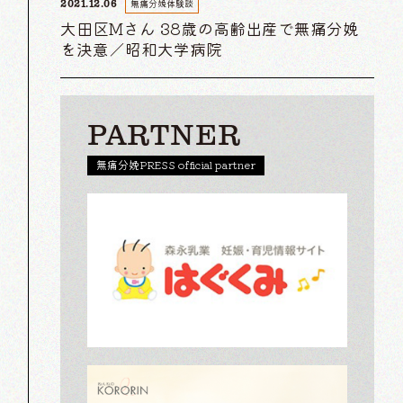
無痛分娩体験談
2021.12.06
大田区Mさん 38歳の高齢出産で無痛分娩
を決意／昭和大学病院
PARTNER
無痛分娩PRESS official partner