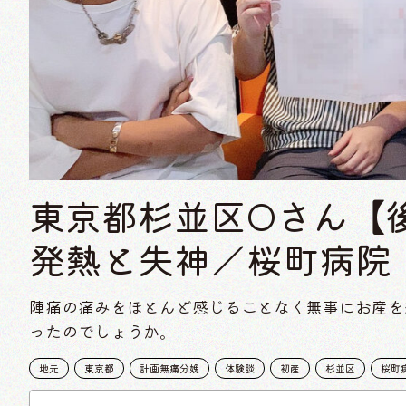
東京都杉並区Oさん【
発熱と失神／桜町病院
陣痛の痛みをほとんど感じることなく無事にお産を
ったのでしょうか。
地元
東京都
計画無痛分娩
体験談
初産
杉並区
桜町