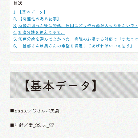
目次
【基本データ】
【関連性のある記事】
麻酔が切れた後に発熱。原因はどうやら菌が入ったみたいで
無痛分娩を終えてみて。
無痛分娩を選んでよかった。病院の心温まる対応に「またこ
「旦那さんは奥さんの希望を肯定してあげればいいと思う」
【基本データ】
■name／Oさんご夫妻
■年齢／妻_32 夫_27