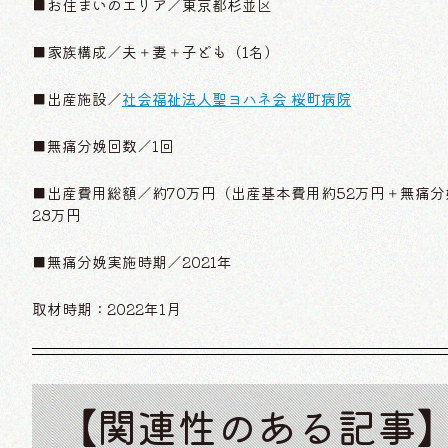
■お住まいのエリア／東京都杉並区
■家族構成／夫＋妻＋子ども（1名）
■出産施設／
社会福祉法人聖ヨハネ会 桜町病院
■無痛分娩回数／1回
■出産費用総額／約70万円（出産基本費用約52万円＋無痛分
28万円
■無痛分娩実施時期／2021年
取材時期：2022年1月
【関連性のある記事