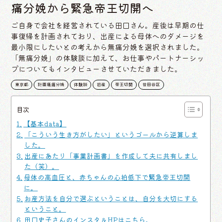
痛分娩から緊急帝王切開へ
ご自身で会社を経営されている田口さん。産後は早期の仕
事復帰を計画されており、出産による母体へのダメージを
最小限にしたいとの考えから無痛分娩を選択されました。
「無痛分娩」の体験談に加えて、お仕事やパートナーシッ
プについてもインタビューさせていただきました。
東京都
計画無痛分娩
体験談
初産
帝王切開
世田谷区
目次
【基本data】
「こういう生き方がしたい」というゴールから逆算しま
した。
出産にあたり「事業計画書」を作成して夫に共有しまし
た（笑）。
母体の高血圧と、赤ちゃんの心拍低下で緊急帝王切開
に。
お産方法を自分で選ぶということは、自分を大切にする
ということ。
田口史子さんのインスタ＆HPはこちら。