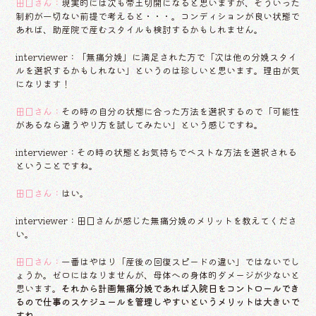
田口さん：
現実的には次も帝王切開になると思いますが、そういった
制約が一切ない前提で考えると・・・。コンディションが良い状態で
あれば、助産院で産むスタイルも検討するかもしれません。
interviewer：「無痛分娩」に満足された方で「次は他の分娩スタイ
ルを選択するかもしれない」というのは珍しいと思います。理由が気
になります！
田口さん：
その時の自分の状態に合った方法を選択するので「可能性
があるなら違うやり方を試してみたい」という感じですね。
interviewer：その時の状態とお気持ちでベストな方法を選択される
ということですね。
田口さん：
はい。
interviewer：田口さんが感じた無痛分娩のメリットを教えてくださ
い。
田口さん：
一番はやはり「産後の回復スピードの違い」ではないでし
ょうか。ゼロにはなりませんが、母体への身体的ダメージが少ないと
思います。
それから計画無痛分娩であれば入院日をコントロールでき
るので仕事のスケジュールを管理しやすいというメリットは大きいで
すね。