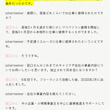
条件だったのです。
interviewer：実際に、産後どれくらいでお仕事に復帰されたのです
か？
田口さん：
産後2ヶ月を過ぎた頃に少しづつパソコン業務を開始し
て、産後3ヶ月目から本格的に仕事に復帰することができました。
interviewer：予定通りスムーズに仕事に復帰されたということです
ね。
田口さん：
そうですね。
interviewer：田口さんのこれまでのキャリアや会社の事業内容につ
いてお伺いしたいと思います。独立されて何年目になりますか？
田口さん：
6年目です。フリーランスで活動した後、2022年1月に法
人化しました。
interviewer：会社の事業内容を教えてください。
田口さん：
中小企業・小規模事業主を中心に業務推進をサポートして
います。