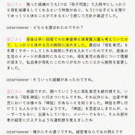
田口さん：
残った候補のうち1つは「母子同室」で入院中にしっかり
と母乳指導をしてくれるという特徴があり、もう1つは子どもを預け
てゆっくりと休むことができるという感じで方針が真逆でした。
interviewer：どちらを選ばれたのですか？
田口さん：
産後は早い段階での仕事復帰と保育園入園も考えていたの
で、しっかりと休める方の病院に決めました。
最初は「母乳育児」を
手厚くサポートしてくれる病院に予約を入れていたのですが、産後の
生活のイメージが具体的になるにつれ、母乳育児の負荷について理解
が深まり、私自身が母乳にこだわりがなかったことから病院を変更し
ました。
interviewer：そういった経緯があったのですね。
田口さん：
余談ですが、調べていくうちに母乳育児を絶対視する、い
わゆる「母乳神話」に行きついたんですね。それ以外にも、出産や育
児においては様々な「神話」があることを知りました。神話を押し付
けてくる人も少なくないようです。「神話」を否定はしませんが、ユ
ーザーでもない、出資もしていない、メンバーでもない、そんな部外
者が経営に介入するような違和感を覚えましたね
interviewer：確かにその通りですね。経営者ならではの例えです