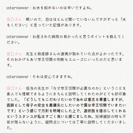
interviewer：お水を飲めないのは辛いですよね。
田口さん：
眠いので、目はほとんど開いていないんですがずっと「氷
をください」と言っていた記憶があります。
interviewer：お産された病院の良かったと思うポイントを教えてく
ださい。
田口さん：
先生と助産師さんの連携が取れていた点がよかったです。
そのおかげもあり帝王切開の判断もスムーズにいったのだと思いま
す。
interviewer：それは安心できますね。
田口さん：
担当の先生が「なぜ帝王切開が必要なのか」ということを
素人でも理解できるようにきちんと説明してくれたのがとても好印象
でした。
「どうしてもこだわりたいのであれば意志を尊重しますが、
医師として母子の安全を最優先にしたいので僕は帝王切開でいきたい
です」という感じで方針を明確にした上で、選択肢を提示してくれる
というスタンスが私はすごく良いと感じましたね。
妊婦健診の時も不
安が残らないように、疑問点については丁寧に説明してくださいまし
た。