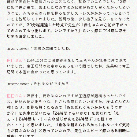
健診で高血圧を指摘されたことはなく、初めてのことでした。13時
に担当医が来て、破水した際の羊水の状態があまり良くなかったとい
うこと、赤ちゃんの心拍を見ると少しストレスがかかっているという
ことを説明してくれました。説明の後、少し様子を見ることになった
のですが、
30分程経過した時点で先生が「赤ちゃんの心拍が下がっ
てきたのでもう出します。いいですか？」という感じで14時に帝王
切開を決定しました。
interviewer：突然の展開でしたね。
田口さん：
15時10分には開腹処置をして赤ちゃんが無事に産まれて
いました。帝王切開の決定からあっという間でしたね。結果的に帝王
切開で本当に良かったと思っています。
interviewer：それはなぜですか？
田口さん：
陣痛中、痛みはないのですが圧迫感が結構あったんです
ね。便秘の便が出そうな、押される感じといいますか。
圧はどんどん
強くなり、周期も短くなるので「あとどれくらいかかりそうです
か？」と先生に聞いたら「24時間ぐらいかな」と言われて「え
ぇ〜！24時間も〜！こんな感じがあと24時間ずっと続くの
か・・・」と思いました。「身体は耐えられるかもしれないけど気持
ちが持たないな」と思っていたので、先生のスピード感のある判断に
感謝しています。