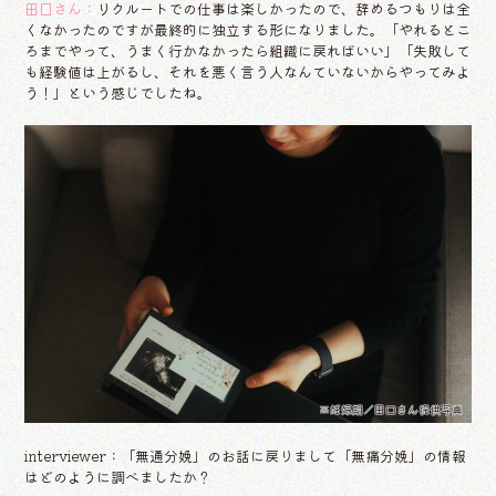
田口さん：
リクルートでの仕事は楽しかったので、辞めるつもりは全
くなかったのですが最終的に独立する形になりました。「やれるとこ
ろまでやって、うまく行かなかったら組織に戻ればいい」「失敗して
も経験値は上がるし、それを悪く言う人なんていないからやってみよ
う！」という感じでしたね。
※妊娠期／田口さん提供写真
interviewer：「無通分娩」のお話に戻りまして「無痛分娩」の情報
はどのように調べましたか？