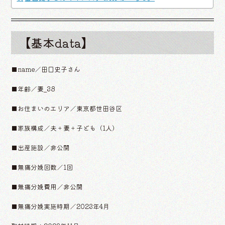
【基本data】
■name／田口史子さん
■年齢／妻_38
■お住まいのエリア／東京都世田谷区
■家族構成／夫＋妻＋子ども（1人）
■出産施設／非公開
■無痛分娩回数／1回
■無痛分娩費用／非公開
■無痛分娩実施時期／2023年4月