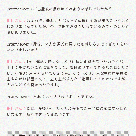
interviewer：ご出産後の疲れはどのような感じでしたか？
田口さん：
お産の時に無駄に力が入って産後に不調が出るということ
はありませんでしたが、帝王切開でお腹を切っているのでそのしんど
さはありました。
interviewer：産後、体力が通常に戻ったと感じるまでにどのくらい
かかりましたか？
田口さん：
1ヶ月健診の時に久しぶりに長い距離を歩いたのですが、
上手く歩けないことに驚きました。普段通り生活できるなと感じたの
は、産後3ヶ月目くらいでしょうか。そういえば、入院中に理学療法
士さんがお部屋に来て、立ち上がり方など指導してくれたのですが、
それはとても良かったですね。
interviewer：至れり尽くせりのサポートですね。
田口さん：
ただ、産後7ヶ月たった現在もまだ完全に通常に戻ったと
は言えず、疲れやすいなと思います。