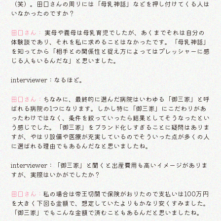
（笑）。田口さんの周りには「母乳神話」などを押し付けてくる人は
いなかったのですか？
田口さん：
実母や義母は母乳育児でしたが、あくまでそれは自分の
体験談であり、それを私に求めることはなかったです。「母乳神話」
を知ってから「相手との関係性と捉え方によってはプレッシャーに感
じる人もいるんだな」と思いました。
interviewer：なるほど。
田口さん：
ちなみに、最終的に選んだ病院はいわゆる「御三家」と呼
ばれる病院の1つになります。しかし特に「御三家」にこだわりがあ
ったわけではなく、条件を絞っていったら結果としてそうなったとい
う感じでした。「御三家」をブランド化しすぎることに疑問はありま
すが、やはり設備や医療が充実しているのでそういった点が多くの人
に選ばれる理由でもあるんだなと思いましたね。
interviewer：「御三家」と聞くと出産費用も高いイメージがありま
すが、実際はいかがでしたか？
田口さん：
私の場合は帝王切開で保険がおりたので支払いは100万円
を大きく下回る金額で、想定していたよりもかなり安くすみました。
「御三家」でもこんな金額で済むこともあるんだと思いましたね。