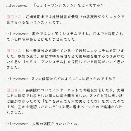
interviewer：「セミオープンシステム」とは何ですか？
田口さん：
妊娠後期までは妊婦健診を最寄りの診療所やクリニックで
受けられるというシステムです。
interviewer：海外ではよく聞くシステムですね。日本でも採用され
ている病院があるとは知りませんでした。
田口さん：
私も無痛分娩を調べている中で偶然このシステムを知りま
した。検診の度に、移動や待ち時間などで長時間を要するのは避けた
いと思い「セミオープンシステム」を採用している病院がいいと思い
ました。
interviewer：3つの候補からどのように1つに絞ったのですか？
田口さん：
各病院についてインターネットで情報収集をしたり、実際
にその病院でお産をした知人に話を聞きました。3つとも特に悪い話
は聞かなかったので「どこを選んでも大丈夫そうだな」と思ったので
すが、空きを確認したところ1つは既に埋まっていたので候補から外
れました。
interviewer：人気の病院だったのですね。