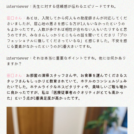
interviewer：先生に対する信頼感が伝わるエピソードですね。
田口さん：
あとは、入院してから何人もの助産師さんが対応してくだ
さいましたが、居心地の悪さを感じる方が1人もいなかったというの
もよかったです。人数が多ければ相性が合わない人もいたりすると思
うのですが、みなさんしっかりとこちらの話を聞いてくださり「プロ
フェッショナルに徹してくださっているな」と感じました。不安を感
じる要素がなかったというのが1番大きいですね。
interviewer：それは本当に重要なポイントですね。他には何かあり
ますか？
田口さん：
お部屋の清掃スタッフさんや、お食事を運んでくださるス
タッフさんもしっかりと教育されていて、ホテルのコンシェルジュみ
たいでした。ホテルライクなホスピタリティや、美味しいご飯も確か
に良かったですが、私は「医療従事者のクオリティがとても高かっ
た」という点が1番満足度が高かったです。