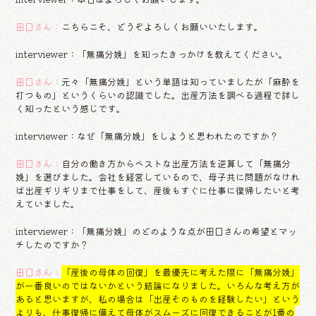
田口さん：
こちらこそ、どうぞよろしくお願いいたします。
interviewer：「無痛分娩」を知ったきっかけを教えてください。
田口さん：
元々「無痛分娩」という単語は知っていましたが「麻酔を
打つもの」というくらいの認識でした。出産方法を調べる過程で詳し
く知ったという感じです。
interviewer：なぜ「無痛分娩」をしようと思われたのですか？
田口さん：
自分の働き方からベストな出産方法を逆算して「無痛分
娩」を選びました。会社を経営しているので、母子共に問題がなけれ
ば出産ギリギリまで仕事をして、産後もすぐに仕事に復帰したいと考
えていました。
interviewer：「無痛分娩」のどのような点が田口さんの希望とマッ
チしたのですか？
田口さん：
「産後の母体の回復」を最優先に考えた際に「無痛分娩」
が一番良いのではないかという結論になりました。いろんな考え方が
あると思いますが、私の場合は「出産そのものを経験したい」という
よりも、仕事復帰に備えて母体がスムーズに回復できることが1番の