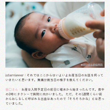
※田口さん提供写真
interviewer：それではここからはいよいよお産当日のお話を伺って
いきたいと思います。無痛分娩当日の様子を教えてください。
田口さん：
お産は入院予定日の前日に破水から始まったんです。夜中
の3時にタクシーで病院に向かいました。 ただ、その1週間くらい前
からおしるしと呼ばれる出血はあったので「そろそろかな」とは思っ
ていました。