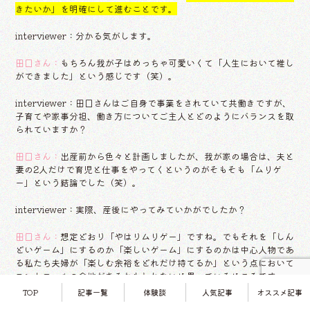
きたいか」を明確にして進むことです。
interviewer：分かる気がします。
田口さん：
もちろん我が子はめっちゃ可愛いくて「人生において推し
ができました」という感じです（笑）。
interviewer：田口さんはご自身で事業をされていて共働きですが、
子育てや家事分担、働き方についてご主人とどのようにバランスを取
られていますか？
田口さん：
出産前から色々と計画しましたが、我が家の場合は、夫と
妻の2人だけで育児と仕事をやってくというのがそもそも「ムリゲ
ー」という結論でした（笑）。
interviewer：実際、産後にやってみていかがでしたか？
田口さん：
想定どおり「やはりムリゲー」ですね。でもそれを「しん
どいゲーム」にするのか「楽しいゲーム」にするのかは中心人物であ
る私たち夫婦が「楽しむ余裕をどれだけ持てるか」という点において
コントロールの余地があるかもしれないと思っているところです。
TOP
記事一覧
体験談
人気記事
オススメ記事
interviewer：なるほど。