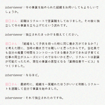
interviewer：今の事業を始められた経緯をお伺いしてもよろしいで
しょうか。
田口さん：
前職はリクルートで営業職をしておりました。その後に独
立して今の事業を立ち上げたという流れです。
interviewer：独立されたきっかけを教えてください。
田口さん：
「結婚をして子供を持った時に同じ働き方ができるか？」
と考えた際に、当時の働き方では難しいと思ったからです。会社員で
も自分の裁量で時間をコントロールできる働き方ができれば子育てと
仕事の両立がスムーズにいくのではないかと思い、リクルートは副業
が可能だったため、現在の事業の原型となる「業務改善サービス」を
つくりました。
interviewer：なるほど。
田口さん：
最終的に、組織を一度離れたほうがいいと判断しリクルー
トを退職して自分で事業を始めました。
interviewer：それで独立されたのですね。