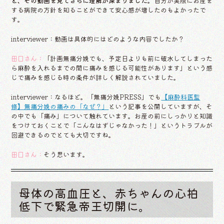
と、その動画を見てさらに理解が深まりました。
自分が実際にお産を
する病院の方針を知ることができて安心感が増したのもよかったで
す。
interviewer：動画は具体的にはどのような内容でしたか？
田口さん：
「計画無痛分娩でも、予定日よりも前に破水してしまった
ら麻酔を入れるまでの間に痛みを感じる可能性があります」という感
じで痛みを感じる時の条件が詳しく解説されていました。
interviewer：なるほど。「無痛分娩PRESS」でも
【麻酔科医監
修】無痛分娩の痛みの「なぜ？」
という記事を公開していますが、そ
の中でも「痛み」について触れています。お産の前にしっかりと知識
をつけておくことで「こんなはずじゃなかった！」というトラブルが
回避できるのでとても大切ですね。
田口さん：
そう思います。
母体の高血圧と、赤ちゃんの心拍
低下で緊急帝王切開に。