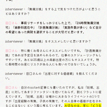
interviewer：「無痛分娩」をする上で気をつけた方がよいと思うこ
とはありますか？
田口さん：
事前リサーチをしっかりとした上で、「24時間無痛分娩
可」「麻酔科医在中」「計画無痛分娩」「実施件数が多い」など自分
の希望にあった病院を選択することが大切だと思います。
interviewer：「無痛分娩」をオススメしたいと思いますか？
田口さん：
特に働くお母さんにオススメしたいですね。「計画無痛分
娩」であれば予定日を決められるので、仕事のスケジューリングもし
やすいです。あとは35歳以上の高齢出産の方にもオススメです。特
に長時間のお産にリスクがある人にも良いのではないでしょうか。
interviewer：田口さんの「出産に対する価値観」を教えてくださ
い。
田口さん：
自分のnoteの記事にも書いたのですが、私は「妊娠、出
産」に対してあまりファンタジーを抱いておらず、割とフラットに捉
えています。「妊娠、出産」は確かに大きなライフイベントの1つで
すが「出産経験の有無、子供の有無で、その人自身の価値が左右され
ることはない」という風に考えています。
大切なのは、常に「どう生