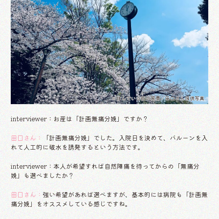
※住んでいる街の風景／田口さん提供写真
interviewer：お産は「計画無痛分娩」ですか？
田口さん：
「計画無痛分娩」でした。入院日を決めて、バルーンを入
れて人工的に破水を誘発するという方法です。
interviewer：本人が希望すれば自然陣痛を待ってからの「無痛分
娩」も選べましたか？
田口さん：
強い希望があれば選べますが、基本的には病院も「計画無
痛分娩」をオススメしている感じですね。