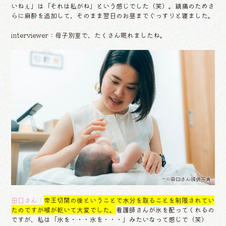
いねぇ」は「それは私がね」という感じでした（笑）。鎮痛のためさ
らに麻酔を追加して、そのまま翌日のお昼までぐっすりと寝ました。
interviewer：母子別室で、たくさん眠れましたね。
※田口さん提供写真
田口さん：
帝王切開の後ということで水分を取ることを制限されてい
たのですが喉が乾いて大変でした。
看護師さんが氷を配ってくれるの
ですが、私は「氷を・・・氷を・・・」みたいなって感じで（笑）