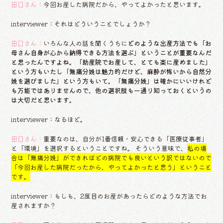
田口さん：
今回お産した病院だから、やってよかったと思います。
interviewer：それはどういうことでしょうか？
田口さん：
いろんな人の話を聞くうちに
どのような出産方法でも「お
母さん自身が心から納得できる方法を選ぶ」ということが重要なんだ
と思ったんですよね。「助産院でお産して、とても楽に産めました」
という方もいたし「無痛分娩は魅力的だけど、麻酔が怖いから自然分
娩を選びました」という方もいて。「無痛分娩」は確かにいいけれど
も万能ではありませんので、他の選択肢も一通り知っておくというの
は大切だと思います。
interviewer：なるほど。
田口さん：
重要なのは、自分が1番信頼・安心できる「医療従事者」
と「環境」を選択するということですね。 そういう意味で、
私の場
合は「無痛分娩」ができればどの病院でも良いという訳ではないので
「今回お産した病院だったから、やってよかったと思う」ということ
です。
interviewer：もしも、2度目のお産があったらどのような方法でお
産されますか？