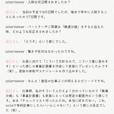
interviewer：入院は何日間されましたか？
田口さん：
当初の予定では6日間でしたが、破水で早めに入院するこ
とになったので7日間です。
interviewer：パートナーやご両親は「無通分娩」をすると伝えた
時、どのような反応をされましたか？
田口さん：
「どうぞ」という感じでした。
interviewer：驚きや反対はなかったのですね。
田口さん：
お産に向けて「こういう方針なので、こういう風に産みま
す」といった感じの事業計画書を作成して家族にプレゼンしたんです
（笑）。産後の体制やスケジュールも作り込みました。
interviewer：なんと！普段の仕事ぶりが伺えるエピソードですね。
田口さん：
仕事柄、私がそういう人だとよく分かっているので「無痛
分娩」も「事業計画書」も家族にとっては想定の範囲内という感じで
す。夫は「チェックリスト作ったんだね。本当に好きだね〜。これ、
noteで有料記事にしたらいいんじゃない？」という感じの反応でし
た（笑）。