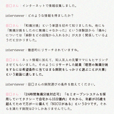
田口さん：
インターネットで情報収集しました。
interviewer：どのような情報を得ましたか？
田口さん：
「和痛分娩」という単語を初めて知りましたね。他にも
「無痛分娩をしたのに無痛じゃなかった」という体験談から「痛み」
については「麻酔をどの段階から入れるか」が大きく関係しているよ
うだと分かりました。
interviewer：徹底的にリサーチされていますね。
田口さん：
ネット情報に加えて、知人友人の先輩ママにもヒヤリング
させてもらいました。そのように
リサーチした結果「理想の無痛分娩
をするには希望条件に当てはまる病院をしっかりと選ぶことが大事」
という結論に達しました。
interviewer：田口さんの病院選びの条件を教えてください。
田口さん：
「24時間無痛分娩対応可」「セミオープンシステムを採
用していてタクシーで自宅から15分圏内」それから、年齢が35歳を
超えてたので万が一に備えて「NICUがある」という3つです。
それ
らを満たす病院は3つしかありませんでした。