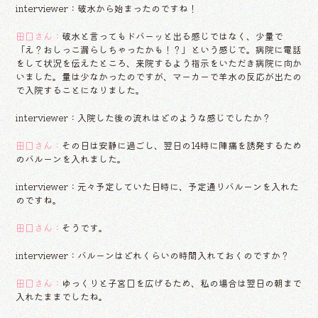
interviewer：破水から始まったのですね！
田口さん：
破水と言ってもドバーッと出る感じではなく、少量で
「え？おしっこ漏らしちゃったかも！？」という感じで。病院に電話
をして状況を伝えたところ、来院するよう指示をいただき病院に向か
いました。量は少なかったのですが、マーカーで羊水の反応が出たの
で入院することになりました。
interviewer：入院した後の流れはどのような感じでしたか？
田口さん：
その日は安静に過ごし、翌日の14時に陣痛を誘発するため
のバルーンを入れました。
interviewer：元々予定していた日時に、予定通りバルーンを入れた
のですね。
田口さん：
そうです。
interviewer：バルーンはどれくらいの時間入れておくのですか？
田口さん：
ゆっくりと子宮口を広げるため、私の場合は翌日の朝まで
入れたままでしたね。