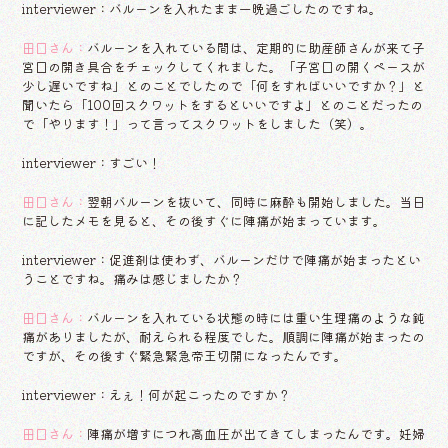
interviewer：バルーンを入れたまま一晩過ごしたのですね。
田口さん：
バルーンを入れている間は、定期的に助産師さんが来て子
宮口の開き具合をチェックしてくれました。「子宮口の開くペースが
少し遅いですね」とのことでしたので「何をすればいいですか？」と
聞いたら「100回スクワットをするといいですよ」とのことだったの
で「やります！」って言ってスクワットをしました（笑）。
interviewer：すごい！
田口さん：
翌朝バルーンを抜いて、同時に麻酔も開始しました。当日
に記したメモを見ると、その後すぐに陣痛が始まっています。
interviewer：促進剤は使わず、バルーンだけで陣痛が始まったとい
うことですね。痛みは感じましたか？
田口さん：
バルーンを入れている状態の時には重い生理痛のような鈍
痛がありましたが、耐えられる程度でした。順調に陣痛が始まったの
ですが、その後すぐ緊急緊急帝王切開になったんです。
interviewer：えぇ！何が起こったのですか？
田口さん：
陣痛が増すにつれ高血圧が出てきてしまったんです。妊婦