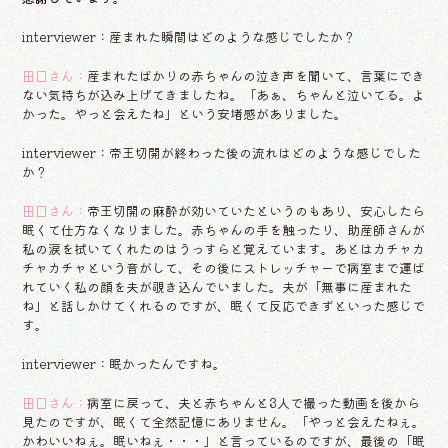
interviewer：産まれた瞬間はどのような感じでしたか？
田口さん：
産まれたばかりの赤ちゃんの泣き声を聞いて、言葉にでき
ない気持ちが込み上げてきましたね。「あぁ、ちゃんと泣いてる。よ
かった。やっと会えたね」という安堵感がありました。
interviewer：帝王切開が終わった後の流れはどのような感じでした
か？
田口さん：
帝王切開の麻酔が効いていたというのもあり、安心したら
眠くて仕方なくなりました。赤ちゃんの手を触ったり、助産師さんが
私の涙を拭いてくれたのはうっすらと覚えています。あとはカチャカ
チャカチャという音がして、その後にストレッチャーで病室まで運ば
れていく私の顔を夫が覗き込んでいました。夫が「無事に産まれた
ね」と話しかけてくれるのですが、眠くて反応できずといった感じで
す。
interviewer：眠かったんですね。
田口さん：
病室に戻って、夫と赤ちゃんと3人で撮った動画を後から
見たのですが、眠くて全然記憶にありません。「やっと会えたねぇ。
かわいいねぇ。眠いねぇ・・・」と言っているのですが、最後の「眠