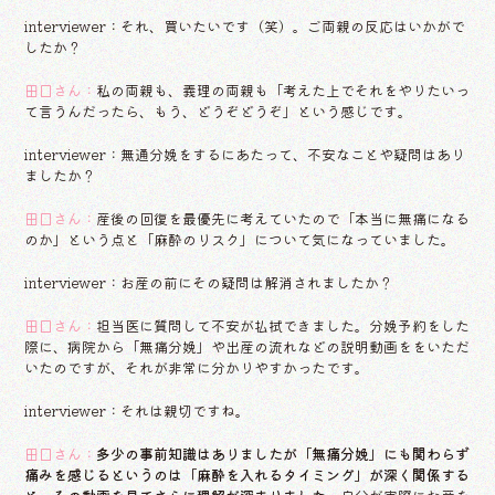
interviewer：それ、買いたいです（笑）。ご両親の反応はいかがで
したか？
田口さん：
私の両親も、義理の両親も「考えた上でそれをやりたいっ
て言うんだったら、もう、どうぞどうぞ」という感じです。
interviewer：無通分娩をするにあたって、不安なことや疑問はあり
ましたか？
田口さん：
産後の回復を最優先に考えていたので「本当に無痛になる
のか」という点と「麻酔のリスク」について気になっていました。
interviewer：お産の前にその疑問は解消されましたか？
田口さん：
担当医に質問して不安が払拭できました。分娩予約をした
際に、病院から「無痛分娩」や出産の流れなどの説明動画ををいただ
いたのですが、それが非常に分かりやすかったです。
interviewer：それは親切ですね。
田口さん：
多少の事前知識はありましたが「無痛分娩」にも関わらず
痛みを感じるというのは「麻酔を入れるタイミング」が深く関係する