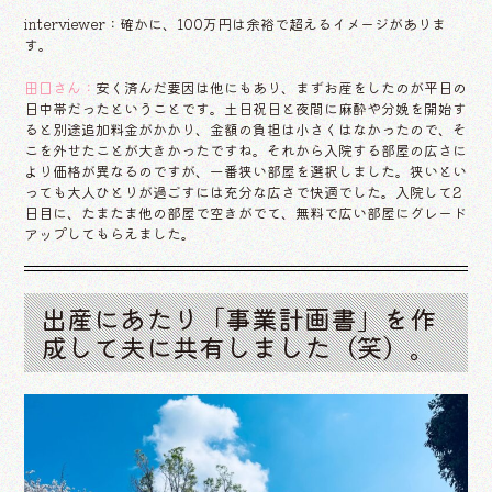
interviewer：確かに、100万円は余裕で超えるイメージがありま
す。
田口さん：
安く済んだ要因は他にもあり、まずお産をしたのが平日の
日中帯だったということです。土日祝日と夜間に麻酔や分娩を開始す
ると別途追加料金がかかり、金額の負担は小さくはなかったので、そ
こを外せたことが大きかったですね。それから入院する部屋の広さに
より価格が異なるのですが、一番狭い部屋を選択しました。狭いとい
っても大人ひとりが過ごすには充分な広さで快適でした。入院して2
日目に、たまたま他の部屋で空きがでて、無料で広い部屋にグレード
アップしてもらえました。
出産にあたり「事業計画書」を作
成して夫に共有しました（笑）。