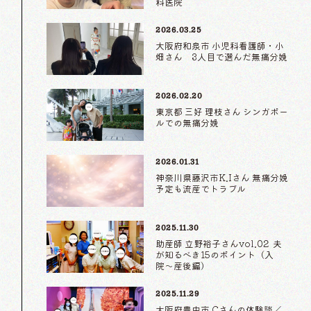
科医院
2026.03.25
大阪府和泉市 小児科看護師・小
畑さん 3人目で選んだ無痛分娩
2026.02.20
東京都 三好 理枝さん シンガポー
ルでの無痛分娩
2026.01.31
神奈川県藤沢市K.Iさん 無痛分娩
予定も流産でトラブル
2025.11.30
助産師 立野裕子さんvol.02 夫
が知るべき15のポイント（入
院〜産後編）
2025.11.29
大阪府豊中市 Cさんの体験談／