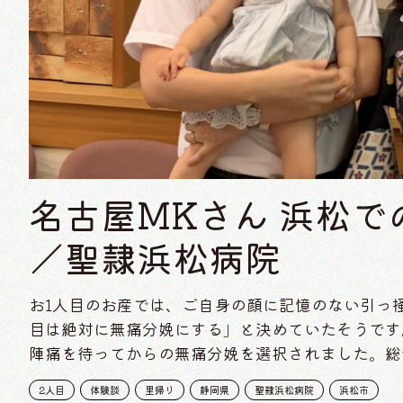
名古屋MKさん 浜松
／聖隷浜松病院
お1人目のお産では、ご自身の顔に記憶のない引っ
目は絶対に無痛分娩にする」と決めていたそうです
陣痛を待ってからの無痛分娩を選択されました。総
2人目
体験談
里帰り
静岡県
聖隷浜松病院
浜松市