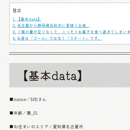
目次
【基本data】
名古屋から静岡県浜松市に里帰り出産。
ご飯の量が足りなくて、こっそりお菓子を食べ過ぎてしまい
お産は「ゴール」ではなく「スタート」です。
【基本data】
■name／MKさん
■年齢／妻_31
■お住まいのエリア／愛知県名古屋市