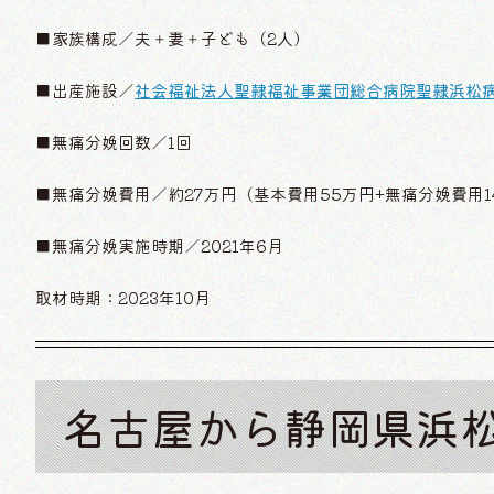
■家族構成／夫＋妻＋子ども（2人）
■出産施設／
社会福祉法人聖隷福祉事業団総合病院聖隷浜松
■無痛分娩回数／1回
■無痛分娩費用／約27万円（基本費用55万円+無痛分娩費用14
■無痛分娩実施時期／2021年6月
取材時期：2023年10月
名古屋から静岡県浜