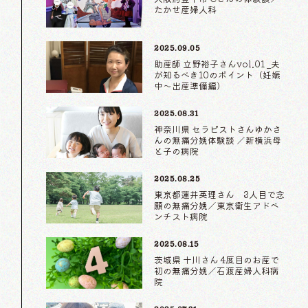
たかせ産婦人科
2025.09.05
助産師 立野裕子さんvol.01 _夫
が知るべき10のポイント（妊娠
中〜出産準備編）
2025.08.31
神奈川県 セラピストさんゆかさ
んの無痛分娩体験談 ／新横浜母
と子の病院
2025.08.25
東京都蓮井英理さん 3人目で念
願の無痛分娩／東京衛生アドベ
ンチスト病院
2025.08.15
茨城県 十川さん 4度目のお産で
初の無痛分娩／石渡産婦人科病
院