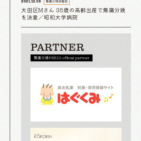
無痛分娩体験談
2021.12.06
大田区Mさん 38歳の高齢出産で無痛分娩
を決意／昭和大学病院
PARTNER
無痛分娩PRESS official partner