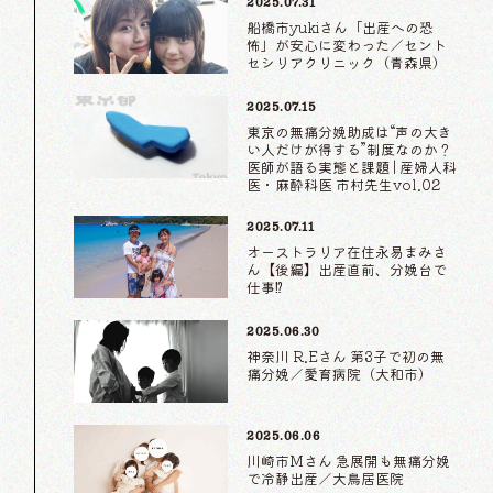
2025.07.31
船橋市yukiさん「出産への恐
怖」が安心に変わった／セント
セシリアクリニック（青森県）
2025.07.15
東京の無痛分娩助成は“声の大き
い人だけが得する”制度なのか？
医師が語る実態と課題 | 産婦人科
医・麻酔科医 市村先生vol.02
2025.07.11
オーストラリア在住永易まみさ
ん【後編】出産直前、分娩台で
仕事⁉
2025.06.30
神奈川 R.Eさん 第3子で初の無
痛分娩／愛育病院（大和市）
2025.06.06
川崎市Mさん 急展開も無痛分娩
で冷静出産／大鳥居医院