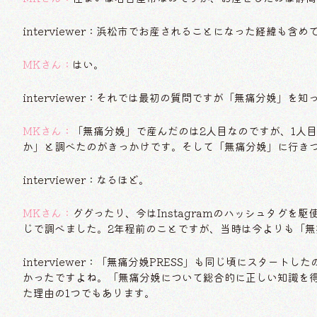
interviewer：浜松市でお産されることになった経緯も
MKさん：
はい。
interviewer：それでは最初の質問ですが「無痛分娩」を
MKさん：
「無痛分娩」で産んだのは2人目なのですが、1人
か」と調べたのがきっかけです。そして「無痛分娩」に行き
interviewer：なるほど。
MKさん：
ググったり、今はInstagramのハッシュタグ
じで調べました。2年程前のことですが、当時は今よりも「
interviewer：「無痛分娩PRESS」も同じ頃にスター
かったですよね。「無痛分娩について総合的に正しい知識を
た理由の1つでもあります。