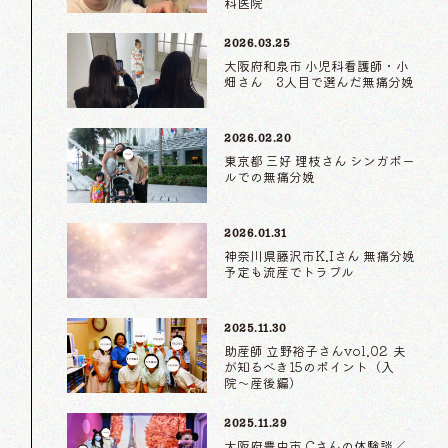
科医院
2026.03.25
大阪府和泉市 小児科看護師・小
畑さん 3人目で選んだ無痛分娩
2026.02.20
東京都 三好 理枝さん シンガポー
ルでの無痛分娩
2026.01.31
神奈川県藤沢市K.Iさん 無痛分娩
予定も流産でトラブル
2025.11.30
助産師 立野裕子さんvol.02 夫
が知るべき15のポイント（入
院〜産後編）
2025.11.29
大阪府豊中市 Cさんの体験談／