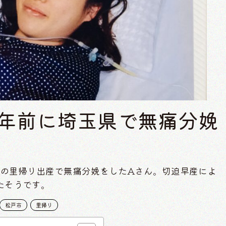
5年前に埼玉県で無痛分娩
県への里帰り出産で無痛分娩をしたAさん。切迫早産によ
たそうです。
松戸市
里帰り