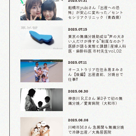
2025.07.31
船橋市yukiさん「出産への恐
怖」が安心に変わった／セント
セシリアクリニック（青森県）
2025.07.15
東京の無痛分娩助成は“声の大き
い人だけが得する”制度なのか？
医師が語る実態と課題 | 産婦人科
医・麻酔科医 市村先生vol.02
2025.07.11
オーストラリア在住永易まみさ
ん【後編】出産直前、分娩台で
仕事⁉
2025.06.30
神奈川 R.Eさん 第3子で初の無
痛分娩／愛育病院（大和市）
2025.06.06
川崎市Mさん 急展開も無痛分娩
で冷静出産／大鳥居医院