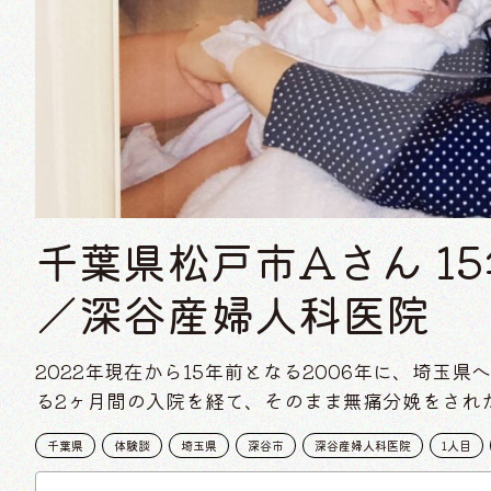
千葉県松戸市Aさん 1
／深谷産婦人科医院
2022年現在から15年前となる2006年に、埼玉
る2ヶ月間の入院を経て、そのまま無痛分娩をされ
千葉県
体験談
埼玉県
深谷市
深谷産婦人科医院
1人目