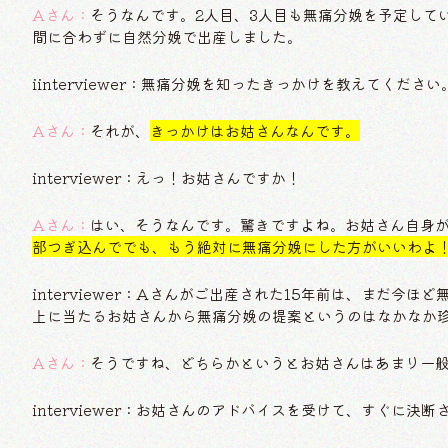
Aさん：
そうなんです。2人目、3人目も無痛分娩を予定して
間に合わずに自然分娩で出産しました。
iinterviewer：無痛分娩を知ったきっかけを教えてください
Aさん：
それが、
きっかけはお姑さんなんです。
interviewer：えっ！お姑さんですか！
Aさん：
はい、そうなんです。驚きですよね。お姑さん自身
部つぎ込んででも、もう絶対に無痛分娩にした方がいいわよ
interviewer：Aさんがご出産された15年前は、まだ
上に当たるお姑さんから無痛分娩の提案というのはなかなか
Aさん：
そうですね、どちらかというとお姑さんはあまり一
interviewer：お姑さんのアドバイスを受けて、すぐに決