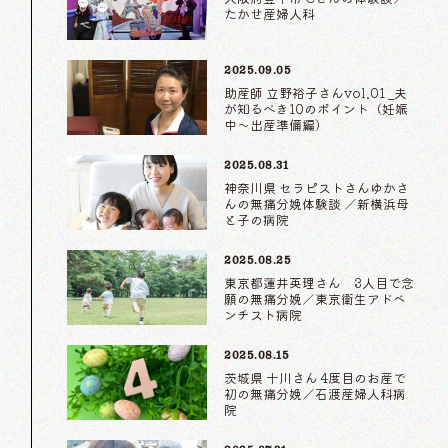
たかせ産婦人科
2025.09.05
助産師 立野裕子さんvol.01 _夫
が知るべき10のポイント（妊娠
中〜出産準備編）
2025.08.31
神奈川県 セラピストさんゆかさ
んの無痛分娩体験談 ／新横浜母
と子の病院
2025.08.25
東京都蓮井英理さん 3人目で念
願の無痛分娩／東京衛生アドベ
ンチスト病院
2025.08.15
茨城県 十川さん 4度目のお産で
初の無痛分娩／石渡産婦人科病
院