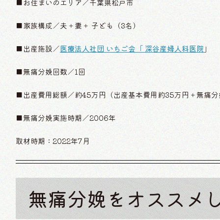
■お住まいのエリア／千葉県松戸市
■家族構成／夫＋妻＋ 子ども（3名）
■出産施設／
医療法人社団 いちご会「 深谷産婦人科医院
」
■無痛分娩回数／1回
■出産費用総額／約45万円（出産基本費用約35万円＋無痛分
■無痛分娩実施時期／2006年
取材時期：2022年7月
無痛分娩をオススメ