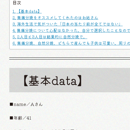
目次
【基本data】
無痛分娩をオススメしてくれたのはお姑さん
海外生活で気がついた「日本の当たり前が全てではない」
無痛分娩について心配はなかった。自分で選択したことなの
2人目と3人目は結果的に自然分娩で。
無痛分娩、自然分娩、どちらで産んでも子供は可愛い。周り
【基本data】
■name／Aさん
■年齢／41