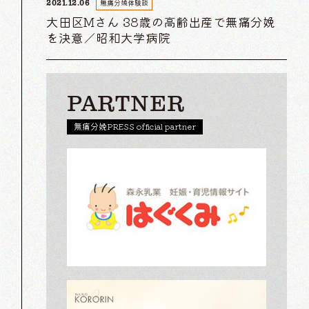
無痛分娩体験談
2021.12.06
大田区Mさん 38歳の高齢出産で無痛分娩
を決意／昭和大学病院
PARTNER
無痛分娩PRESS official partner