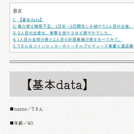
目次
【基本data】
無力感と睡眠不足。1日半〜2日間苦しみ続けた1人目の出産。
2人目の出産は、衝撃を受けるほど穏やかでした。
1人目の自然分娩と2人目の計画無痛分娩を比べてみて。
Tさんはコインロッカーのトータルプロデュース事業と遺品整
【基本data】
■name／Tさん
■年齢／40