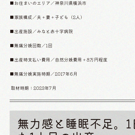
■お住まいのエリア／神奈川県横浜市
■家族構成／夫＋妻＋子ども（2人）
■出産施設／みなと赤十字病院
■無痛分娩回数／1回
■出産時支払い費用／自然分娩費用＋8万円程度
■無痛分娩実施時期／2017年6月
取材時期：2023年7月
無力感と睡眠不足。1