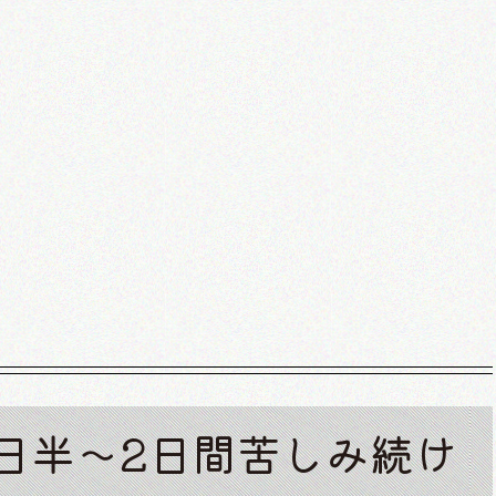
日半〜2日間苦しみ続け