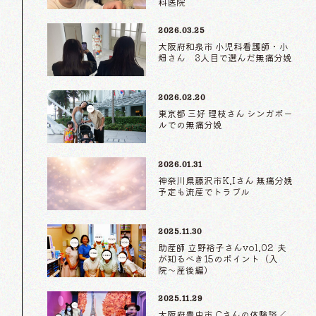
科医院
2026.03.25
大阪府和泉市 小児科看護師・小
畑さん 3人目で選んだ無痛分娩
2026.02.20
東京都 三好 理枝さん シンガポー
ルでの無痛分娩
2026.01.31
神奈川県藤沢市K.Iさん 無痛分娩
予定も流産でトラブル
2025.11.30
助産師 立野裕子さんvol.02 夫
が知るべき15のポイント（入
院〜産後編）
2025.11.29
大阪府豊中市 Cさんの体験談／