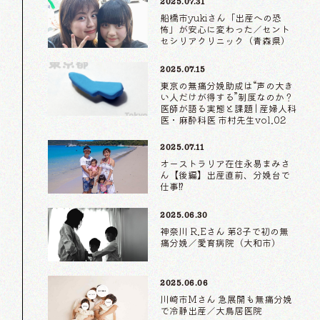
2025.07.31
船橋市yukiさん「出産への恐
怖」が安心に変わった／セント
セシリアクリニック（青森県）
2025.07.15
東京の無痛分娩助成は“声の大き
い人だけが得する”制度なのか？
医師が語る実態と課題 | 産婦人科
医・麻酔科医 市村先生vol.02
2025.07.11
オーストラリア在住永易まみさ
ん【後編】出産直前、分娩台で
仕事⁉
2025.06.30
神奈川 R.Eさん 第3子で初の無
痛分娩／愛育病院（大和市）
2025.06.06
川崎市Mさん 急展開も無痛分娩
で冷静出産／大鳥居医院