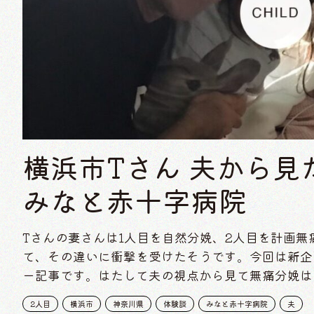
横浜市Tさん 夫から
みなと赤十字病院
Tさんの妻さんは1人目を自然分娩、2人目を計画
て、その違いに衝撃を受けたそうです。今回は新企
ー記事です。はたして夫の視点から見て無痛分娩は
2人目
横浜市
神奈川県
体験談
みなと赤十字病院
夫