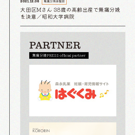
無痛分娩体験談
2021.12.06
大田区Mさん 38歳の高齢出産で無痛分娩
を決意／昭和大学病院
PARTNER
無痛分娩PRESS official partner