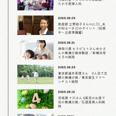
たかせ産婦人科
2025.09.05
助産師 立野裕子さんvol.01 _夫
が知るべき10のポイント（妊娠
中〜出産準備編）
2025.08.31
神奈川県 セラピストさんゆかさ
んの無痛分娩体験談 ／新横浜母
と子の病院
2025.08.25
東京都蓮井英理さん 3人目で念
願の無痛分娩／東京衛生アドベ
ンチスト病院
2025.08.15
茨城県 十川さん 4度目のお産で
初の無痛分娩／石渡産婦人科病
院