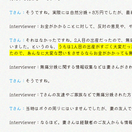
Tさん：
そうですね。実際には自然分娩＋8万円でしたが、最初
interviewer：お金がかかることに対して、反対の意見
Tさん：
それはなかったですね。2人目の出産だったので、無
いました。というのも、
うちは1人目の出産がすごく大変だ
たので、あんなに大変な想いをさせるならお金がかかっても
interviewer：無痛分娩に関する情報収集などは妻さんが
Tさん：
そうですね。
interviewer：Tさんの友達やご家族などで無痛分娩された
Tさん：
当時はボクの周りにはいませんでしたが、妻の友人で
interviewer：なるほど。妻さんは経験者のご友人からも