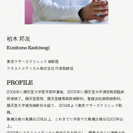
柏木 邦友
Kunitomo Kashiwagi
東京マザーズクリニック 麻酔医
アネストメディカル株式会社 代表取締役
PROFILE
2004年に順天堂大学医学部卒業後、2006年に順天堂大学浦安病院臨床
研修修了。順天堂医院、順天堂練馬病院麻酔科、聖隷浜松病院麻酔科、
順天堂大学浦安麻酔科を経て、 2014年より東京マザーズクリニック勤
務。
無痛分娩の実績は10年以上、これまでに手掛けた無痛分娩は3,000件以
上。
2013年にアネストメディカル株式会社を設立し、関東を中心に複数の施