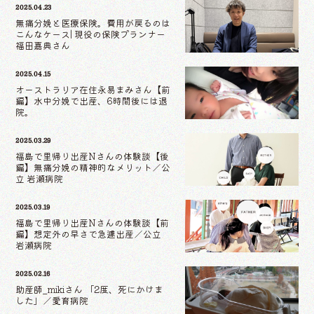
2025.04.23
無痛分娩と医療保険。費用が戻るのは
こんなケース| 現役の保険プランナー
福田嘉典さん
2025.04.15
オーストラリア在住永易まみさん【前
編】水中分娩で出産、6時間後には退
院。
2025.03.29
福島で里帰り出産Nさんの体験談【後
編】無痛分娩の精神的なメリット／公
立 岩瀬病院
2025.03.19
福島で里帰り出産Nさんの体験談【前
編】想定外の早さで急遽出産／公立
岩瀬病院
2025.02.16
助産師_mikiさん 「2度、死にかけま
した」／愛育病院