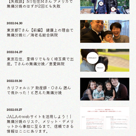
【失敗談】NY在住Mさん アメリカで
無痛分娩のはずが2回とも失敗
2022.04.30
東京都Tさん【前編】 健康上の理由で
無痛分娩に／海老名総合病院
2022.04.27
東京在住、里帰りでもなく埼玉県で出
産。Tさんの無痛分娩／恵愛病院
2022.03.30
カリフォルニア 助産師・Oさん 選ん
で良かった！と思えた無痛分娩
2022.03.27
JALAのwebサイトを活用しよう！ |
無痛分娩のリスク、メリット・デメリ
ットから事故に至るまで、信頼できる
情報はここにあります。