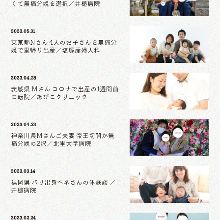
くて無痛分娩を選択／井槌病院
2023.05.31
東京都Nさん 4人のお子さんを無痛分
娩で里帰り出産／塩塚産婦人科
2023.04.28
茨城県 Mさん コロナで出産の1週間前
に転院／あびこクリニック
2023.04.23
神奈川県Mさんご夫妻 帝王切開か無
痛分娩の2択／北里大学病院
2023.03.14
福岡県 パリ出身ベネさんの体験談 ／
井槌病院
2023.02.24