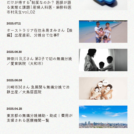
だけが得する”制度なのか？ 医師が語
る実態と課題 | 産婦人科医・麻酔科医
市村先生vol.02
2025.07.11
オーストラリア在住永易まみさん【後
編】出産直前、分娩台で仕事⁉
2025.06.30
神奈川 R.Eさん 第3子で初の無痛分娩
／愛育病院（大和市）
2025.06.06
川崎市Mさん 急展開も無痛分娩で冷
静出産／大鳥居医院
2025.04.25
東京都の無痛分娩補助・助成｜費用が
支援される医療機関一覧