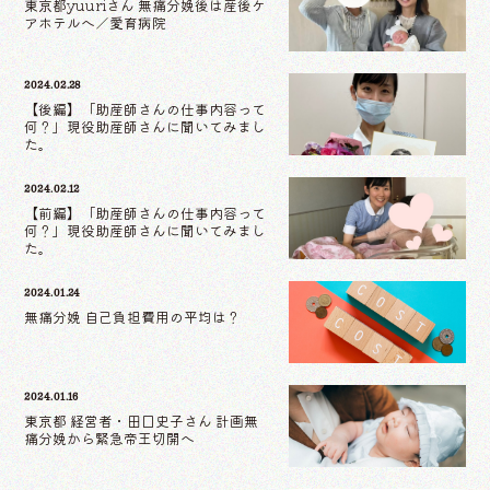
東京都yuuriさん 無痛分娩後は産後ケ
アホテルへ／愛育病院
2024.02.28
【後編】「助産師さんの仕事内容って
何？」現役助産師さんに聞いてみまし
た。
2024.02.12
【前編】「助産師さんの仕事内容って
何？」現役助産師さんに聞いてみまし
た。
2024.01.24
無痛分娩 自己負担費用の平均は？
2024.01.16
東京都 経営者・田口史子さん 計画無
痛分娩から緊急帝王切開へ