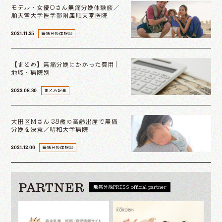
モデル・女優Oさん無痛分娩体験談／
順天堂大学医学部附属順天堂医院
無痛分娩体験談
2021.11.25
【まとめ】無痛分娩にかかった費用 |
地域・病院別
まとめ記事
2023.08.30
大田区Mさん 38歳の高齢出産で無痛
分娩を決意／昭和大学病院
無痛分娩体験談
2021.12.06
PARTNER
無痛分娩PRESS official partner