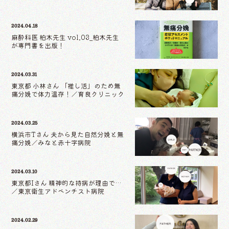
2024.04.18
麻酔科医 柏木先生 vol.03_柏木先生
が専門書を出版！
2024.03.31
東京都 小林さん 「推し活」のため無
痛分娩で体力温存！／育良クリニック
2024.03.25
横浜市Tさん 夫から見た自然分娩と無
痛分娩／みなと赤十字病院
2024.03.10
東京都Iさん 精神的な持病が理由で…
／東京衛生アドベンチスト病院
2024.02.29