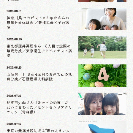
2025.08.31
神奈川県 セラピストさんゆかさんの
無痛分娩体験談 ／新横浜母と子の病
院
2025.08.25
東京都蓮井英理さん 3人目で念願の
無痛分娩／東京衛生アドベンチスト病
院
2025.08.15
茨城県 十川さん 4度目のお産で初の無
痛分娩／石渡産婦人科病院
2025.07.31
船橋市yukiさん「出産への恐怖」が
安心に変わった／セントセシリアクリ
ニック（青森県）
2025.07.15
東京の無痛分娩助成は“声の大きい人