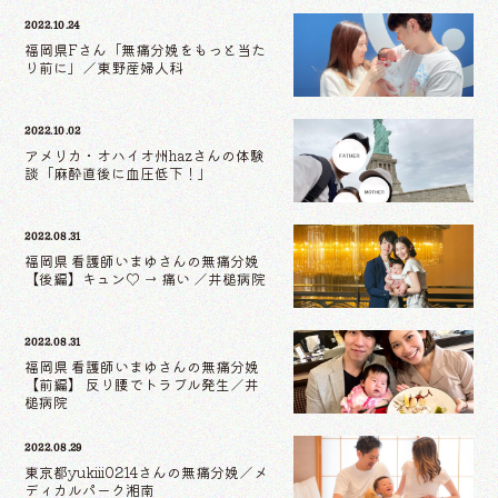
2022.10.24
福岡県Fさん「無痛分娩をもっと当た
り前に」／東野産婦人科
2022.10.02
アメリカ・オハイオ州hazさんの体験
談「麻酔直後に血圧低下！」
2022.08.31
福岡県 看護師いまゆさんの無痛分娩
【後編】キュン♡ → 痛い ／井槌病院
2022.08.31
福岡県 看護師いまゆさんの無痛分娩
【前編】 反り腰でトラブル発生／井
槌病院
2022.08.29
東京都yukiii0214さんの無痛分娩／メ
ディカルパーク湘南