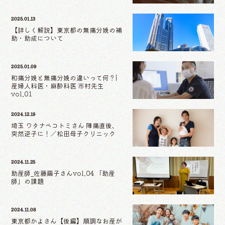
2025.01.13
【詳しく解説】東京都の無痛分娩の補
助・助成について
2025.01.09
和痛分娩と無痛分娩の違いって何？|
産婦人科医・麻酔科医 市村先生
vol.01
2024.12.19
埼玉 ワタナベコトミさん 陣痛直後、
突然逆子に！／松田母子クリニック
2024.11.25
助産師_佐藤繭子さんvol.04 「助産
師」の課題
2024.11.08
東京都かよさん【後編】順調なお産が