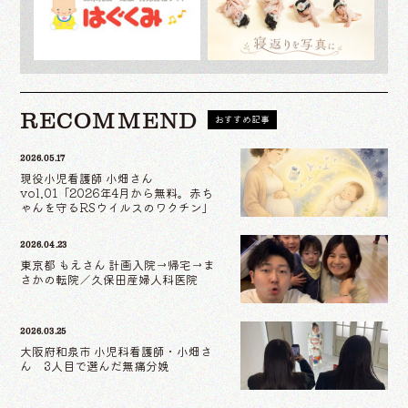
RECOMMEND
おすすめ記事
2026.05.17
現役小児看護師 小畑さん
vol.01「2026年4月から無料。赤ち
ゃんを守るRSウイルスのワクチン」
2026.04.23
東京都 もえさん 計画入院→帰宅→ま
さかの転院／久保田産婦人科医院
2026.03.25
大阪府和泉市 小児科看護師・小畑さ
ん 3人目で選んだ無痛分娩