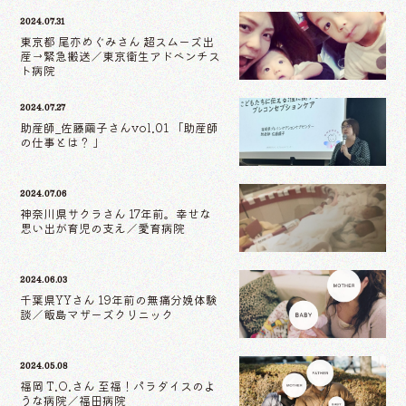
2024.07.31
東京都 尾亦めぐみさん 超スムーズ出
産→緊急搬送／東京衛生アドベンチス
ト病院
2024.07.27
助産師_佐藤繭子さんvol.01 「助産師
の仕事とは？ 」
2024.07.06
神奈川県サクラさん 17年前。幸せな
思い出が育児の支え／愛育病院
2024.06.03
千葉県YYさん 19年前の無痛分娩体験
談／飯島マザーズクリニック
2024.05.08
福岡 T.O.さん 至福！パラダイスのよ
うな病院／福田病院