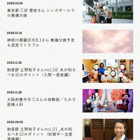
2026.02.20
東京都 三好 理枝さん シンガポールで
の無痛分娩
2026.01.31
神奈川県藤沢市K.Iさん 無痛分娩予定
も流産でトラブル
2025.11.30
助産師 立野裕子さんvol.02 夫が知る
べき15のポイント（入院〜産後編）
2025.11.29
大阪府豊中市 Cさんの体験談／たかせ
産婦人科
2025.09.05
助産師 立野裕子さんvol.01 _夫が知
るべき10のポイント（妊娠中〜出産
準備編）