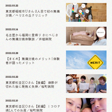
2022.03.22
東京都稲城市Uさん 3人目で初の無痛
分娩／ベリエの丘クリニック
2022.03.14
名古屋から福岡に里帰り さにべじさ
んの無痛分娩体験談 ／井槌病院
2022.02.28
【まとめ】無痛分娩のメリット | 体験
者が語ったメリット
2022.02.22
東京都杉並区Oさん【後編】 麻酔が
切れた後に発熱と失神／桜町病院
2022.02.10
東京都杉並区Oさん【前編】｜コロナ
禍1人でのお産／桜町病院