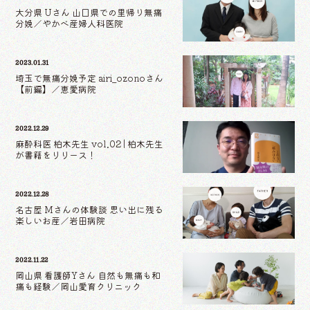
大分県 Uさん 山口県での里帰り無痛
分娩／やかべ産婦人科医院
2023.01.31
埼玉で無痛分娩予定 airi_ozonoさん
【前編】／恵愛病院
2022.12.29
麻酔科医 柏木先生 vol.02 | 柏木先生
が書籍をリリース！
2022.12.28
名古屋 Mさんの体験談 思い出に残る
楽しいお産／岩田病院
2022.11.22
岡山県 看護師Yさん 自然も無痛も和
痛も経験／岡山愛育クリニック