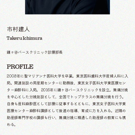
市村建人
Takeru Ichimura
鎌ヶ谷バースクリニック診療部長
PROFILE
2008年に聖マリアンナ医科大学を卒業。東京医科歯科大学産婦人科に入
局。関連施設の周産期センターに勤務後、東京女子医科大学東医療セン
ター麻酔科に入局。 2016年に鎌ヶ谷バースクリニックを設立。無痛分娩
を中心とした分娩施設として、全国でトップクラスの無痛分娩を行う。
自身も産科麻酔医として診療に従事するとともに、東京女子医科大学東
医療センター麻酔科講師として後進の指導、育成に力を入れる。近隣の
助産師専門学校の講師も行い、無痛分娩に精通した助産師の教育にも携
わる。