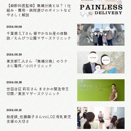
【麻酔科医監修】無痛分娩とは？｜仕
組み・費用・病院選びのポイントなど
やさしく解説
2024.09.09
千葉県 S.Yさん 穏やかなお産の体験
談／えんぴつ公園マザーズクリニック
2024.08.30
東京都T.Aさん 「無痛分娩」のラク
さに驚愕／小川クリニック
2024.08.26
世田谷区 莉花さん まさかの緊急帝王
切開／東京マザーズクリニック
2024.08.19
助産師_佐藤繭子さんvol.02 母乳育児
支援の大切さ