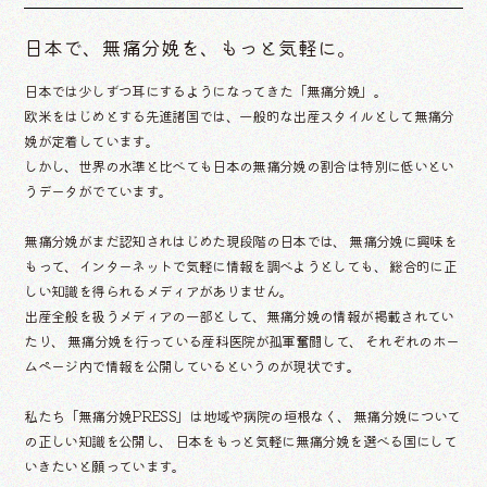
日本で、無痛分娩を、もっと気軽に。
日本では少しずつ耳にするようになってきた「無痛分娩」。
欧米をはじめとする先進諸国では、一般的な出産スタイルとして無痛分
娩が定着しています。
しかし、世界の水準と比べても日本の無痛分娩の割合は特別に低いとい
うデータがでています。
無痛分娩がまだ認知されはじめた現段階の日本では、
無痛分娩に興味を
もって、インターネットで気軽に情報を調べようとしても、
総合的に正
しい知識を得られるメディアがありません。
出産全般を扱うメディアの一部として、無痛分娩の情報が掲載されてい
たり、
無痛分娩を行っている産科医院が孤軍奮闘して、
それぞれのホー
ムページ内で情報を公開しているというのが現状です。
私たち「無痛分娩PRESS」は地域や病院の垣根なく、
無痛分娩について
の正しい知識を公開し、
日本をもっと気軽に無痛分娩を選べる国にして
いきたいと願っています。