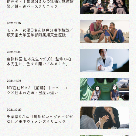
助産師・千葉県Mさんの無痛分娩体験
談／鎌ヶ谷バースクリニック
2021.11.25
モデル・女優Oさん無痛分娩体験談／
順天堂大学医学部附属順天堂医院
2021.11.16
麻酔科医 柏木先生 vol.01 | 監修の柏
木先生に、色々と聞いてみました。
2021.11.06
NY在住Hさん【前編】｜ニューヨー
クと日本の妊娠・出産の違い
2021.10.29
千葉県Kさん「痛みゼロ≠ダメージゼ
ロ」／田中ウィメンズクリニック