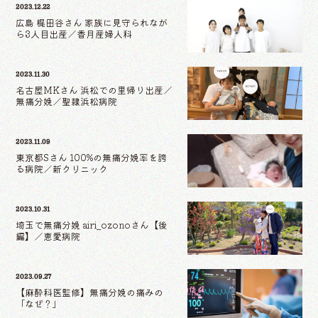
2023.12.22
広島 梶田谷さん 家族に見守られなが
ら3人目出産／香月産婦人科
2023.11.30
名古屋MKさん 浜松での里帰り出産／
無痛分娩／聖隷浜松病院
2023.11.09
東京都Sさん 100%の無痛分娩率を誇
る病院／新クリニック
2023.10.31
埼玉で無痛分娩 airi_ozonoさん【後
編】／恵愛病院
2023.09.27
【麻酔科医監修】無痛分娩の痛みの
「なぜ？」