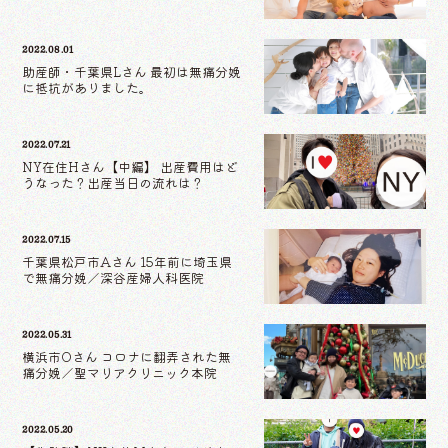
2022.08.01
助産師・千葉県Lさん 最初は無痛分娩
に抵抗がありました。
2022.07.21
NY在住Hさん【中編】 出産費用はど
うなった？出産当日の流れは？
2022.07.15
千葉県松戸市Aさん 15年前に埼玉県
で無痛分娩／深谷産婦人科医院
2022.05.31
横浜市Oさん コロナに翻弄された無
痛分娩／聖マリアクリニック本院
2022.05.20