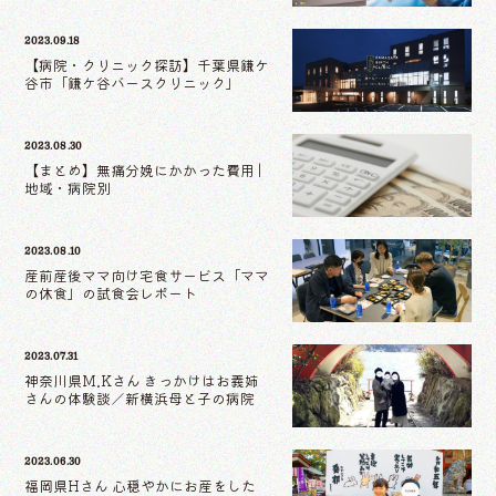
2023.09.18
【病院・クリニック探訪】千葉県鎌ケ
谷市「鎌ケ谷バースクリニック」
2023.08.30
【まとめ】無痛分娩にかかった費用 |
地域・病院別
2023.08.10
産前産後ママ向け宅食サービス「ママ
の休食」の試食会レポート
2023.07.31
神奈川県M.Kさん きっかけはお義姉
さんの体験談／新横浜母と子の病院
2023.06.30
福岡県Hさん 心穏やかにお産をした