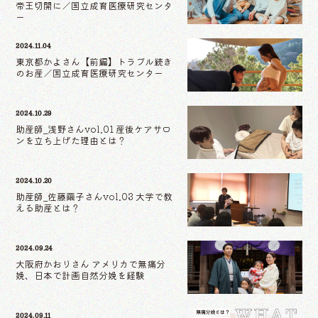
帝王切開に／国立成育医療研究センタ
ー
2024.11.04
東京都かよさん【前編】トラブル続き
のお産／国立成育医療研究センター
2024.10.29
助産師_浅野さんvol.01 産後ケアサロ
ンを立ち上げた理由とは？
2024.10.20
助産師_佐藤繭子さんvol.03 大学で教
える助産とは？
2024.09.24
大阪府かおりさん アメリカで無痛分
娩、日本で計画自然分娩を経験
2024.09.11