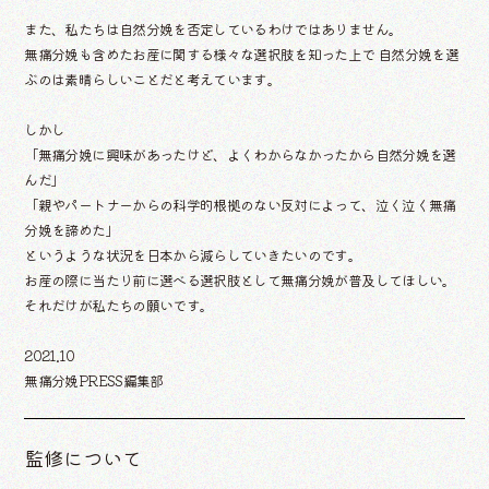
また、私たちは自然分娩を否定しているわけではありません。
無痛分娩も含めたお産に関する様々な選択肢を知った上で
自然分娩を選
ぶのは素晴らしいことだと考えています。
しかし
「無痛分娩に興味があったけど、よくわからなかったから自然分娩を選
んだ」
「親やパートナーからの科学的根拠のない反対によって、泣く泣く無痛
分娩を諦めた」
というような状況を日本から減らしていきたいのです。
お産の際に当たり前に選べる選択肢として無痛分娩が普及してほしい。
それだけが私たちの願いです。
2021.10
無痛分娩PRESS編集部
監修について