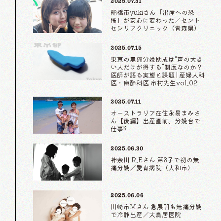
2025.07.31
船橋市yukiさん「出産への恐
怖」が安心に変わった／セント
セシリアクリニック（青森県）
2025.07.15
東京の無痛分娩助成は“声の大き
い人だけが得する”制度なのか？
医師が語る実態と課題 | 産婦人科
医・麻酔科医 市村先生vol.02
2025.07.11
オーストラリア在住永易まみさ
ん【後編】出産直前、分娩台で
仕事⁉
2025.06.30
神奈川 R.Eさん 第3子で初の無
痛分娩／愛育病院（大和市）
2025.06.06
川崎市Mさん 急展開も無痛分娩
で冷静出産／大鳥居医院