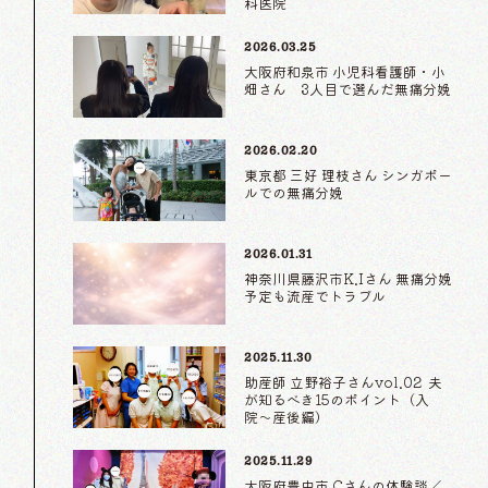
科医院
2026.03.25
大阪府和泉市 小児科看護師・小
畑さん 3人目で選んだ無痛分娩
2026.02.20
東京都 三好 理枝さん シンガポー
ルでの無痛分娩
2026.01.31
神奈川県藤沢市K.Iさん 無痛分娩
予定も流産でトラブル
2025.11.30
助産師 立野裕子さんvol.02 夫
が知るべき15のポイント（入
院〜産後編）
2025.11.29
大阪府豊中市 Cさんの体験談／