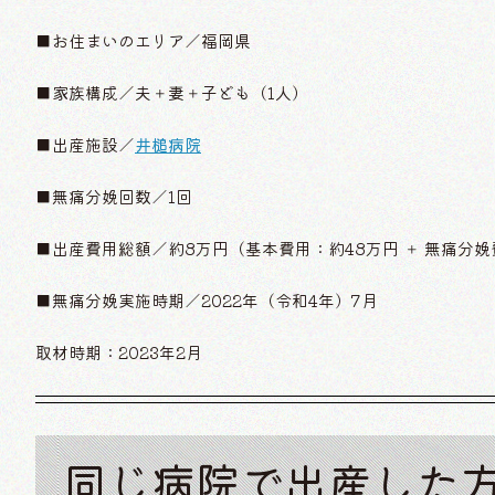
■お住まいのエリア／福岡県
■家族構成／夫＋妻＋子ども（1人）
■出産施設／
井槌病院
■無痛分娩回数／1回
■出産費用総額／約8万円（基本費用：約48万円 ＋ 無痛分娩
■無痛分娩実施時期／2022年（令和4年）7月
取材時期：2023年2月
同じ病院で出産した方の