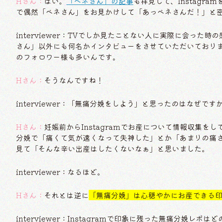
Hさん：
はい。
「ベネさん」の記事
も拝見して、Instagr
で偶然「ベネさん」をお見かけして「あっベネさんだ！」と
interviewer：TVでしか見たことない人に実際に会っ
さん」以外にも何名かインタビューをさせていただいておりまして
のフォロワー様も多いんです。
Hさん：
そうなんですね！
interviewer：「無痛分娩をしよう」と思ったのはなぜです
Hさん：
妊娠前からInstagramでお産について情報収集
分娩で「痛くて気が遠くなって失神した」とか「あまりの痛
見て「そんな辛い出産はしたくないなぁ」と思いました。
interviewer：なるほど。
Hさん：
それとは逆に
「無痛分娩」は心穏やかにお産できる
interviewer：Instagramで印象に残った無痛分娩レポ