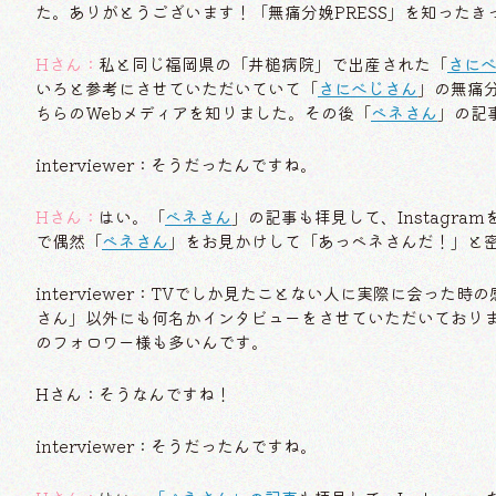
た。ありがとうございます！「無痛分娩PRESS」を知った
Hさん：
私と同じ福岡県の「井槌病院」で出産された「
さに
いろと参考にさせていただいていて「
さにべじさん
」の無痛
ちらのWebメディアを知りました。その後「
ベネさん
」の記
interviewer：そうだったんですね。
Hさん：
はい。「
ベネさん
」の記事も拝見して、Instagr
で偶然「
ベネさん
」をお見かけして「あっベネさんだ！」と
interviewer：TVでしか見たことない人に実際に会っ
さん」以外にも何名かインタビューをさせていただいておりまして
のフォロワー様も多いんです。
Hさん：そうなんですね！
interviewer：そうだったんですね。