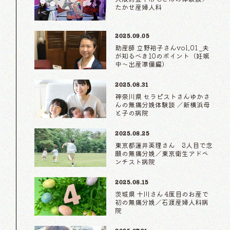
たかせ産婦人科
2025.09.05
助産師 立野裕子さんvol.01 _夫
が知るべき10のポイント（妊娠
中〜出産準備編）
2025.08.31
神奈川県 セラピストさんゆかさ
んの無痛分娩体験談 ／新横浜母
と子の病院
2025.08.25
東京都蓮井英理さん 3人目で念
願の無痛分娩／東京衛生アドベ
ンチスト病院
2025.08.15
茨城県 十川さん 4度目のお産で
初の無痛分娩／石渡産婦人科病
院