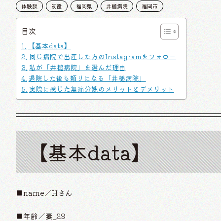
体験談
初産
福岡県
井槌病院
福岡市
目次
【基本data】
同じ病院で出産した方のInstagramをフォロー
私が「井槌病院」を選んだ理由
退院した後も頼りになる「井槌病院」
実際に感じた無痛分娩のメリットとデメリット
【基本data】
■name／Hさん
■年齢／妻_29