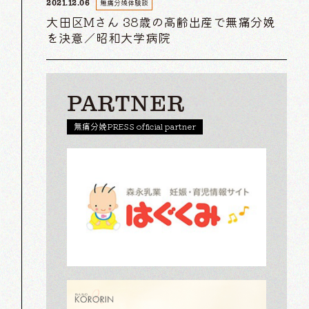
無痛分娩体験談
2021.12.06
大田区Mさん 38歳の高齢出産で無痛分娩
を決意／昭和大学病院
PARTNER
無痛分娩PRESS official partner