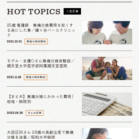
HOT TOPICS
人気記事
35歳 看護師 無痛分娩費用を安くす
る為にした事／鎌ヶ谷バースクリニッ
ク
無痛分娩体験談
2021.10.01
モデル・女優Oさん無痛分娩体験談／
順天堂大学医学部附属順天堂医院
無痛分娩体験談
2021.11.25
【まとめ】無痛分娩にかかった費用 |
地域・病院別
まとめ記事
2023.08.30
大田区Mさん 38歳の高齢出産で無痛
分娩を決意／昭和大学病院