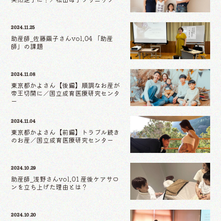
2024.11.25
助産師_佐藤繭子さんvol.04 「助産
師」の課題
2024.11.08
東京都かよさん【後編】順調なお産が
帝王切開に／国立成育医療研究センタ
ー
2024.11.04
東京都かよさん【前編】トラブル続き
のお産／国立成育医療研究センター
2024.10.29
助産師_浅野さんvol.01 産後ケアサロ
ンを立ち上げた理由とは？
2024.10.20