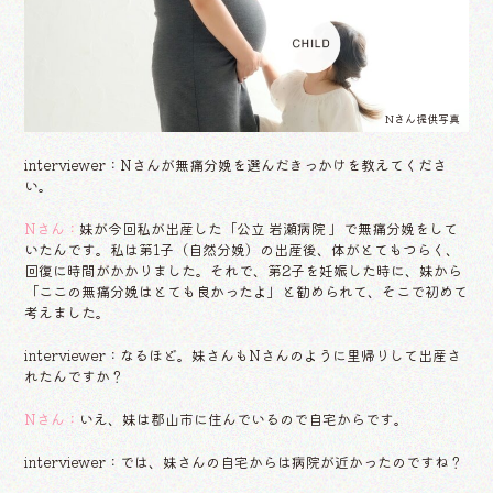
Nさん提供写真
interviewer：Nさんが無痛分娩を選んだきっかけを教えてくださ
い。
Nさん：
妹が今回私が出産した「公立 岩瀬病院 」で無痛分娩をして
いたんです。私は第1子（自然分娩）の出産後、体がとてもつらく、
回復に時間がかかりました。それで、第2子を妊娠した時に、妹から
「ここの無痛分娩はとても良かったよ」と勧められて、そこで初めて
考えました。
interviewer：なるほど。妹さんもNさんのように里帰りして出産さ
れたんですか？
Nさん：
いえ、妹は郡山市に住んでいるので自宅からです。
interviewer：では、妹さんの自宅からは病院が近かったのですね？