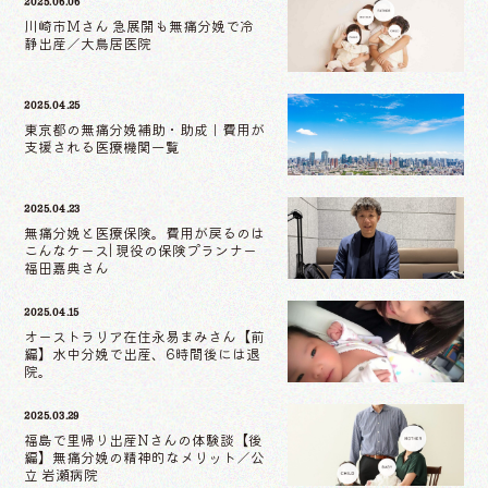
2025.06.06
川崎市Mさん 急展開も無痛分娩で冷
静出産／大鳥居医院
2025.04.25
東京都の無痛分娩補助・助成｜費用が
支援される医療機関一覧
2025.04.23
無痛分娩と医療保険。費用が戻るのは
こんなケース| 現役の保険プランナー
福田嘉典さん
2025.04.15
オーストラリア在住永易まみさん【前
編】水中分娩で出産、6時間後には退
院。
2025.03.29
福島で里帰り出産Nさんの体験談【後
編】無痛分娩の精神的なメリット／公
立 岩瀬病院