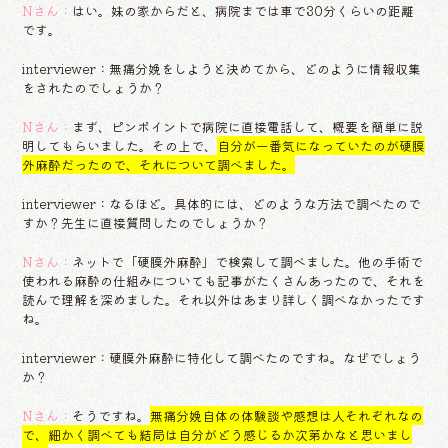
Nさん：
はい。妹の家からだと、病院までは車で30分くらいの距離
です。
interviewer：無痛分娩をしようと決めてから、どのように情報収集
をされたのでしょうか？
Nさん：
まず、ピンポイントで病院に直接電話して、概要を簡単に説
明してもらいました。その上で、
自分が一番気になっていたのが硬膜
外麻酔だったので、それについて調べました。
interviewer：なるほど。具体的には、どのような方法で調べたので
すか？先生に直接質問したのでしょうか？
Nさん：
ネットで「硬膜外麻酔」で検索して調べました。他の手術で
使われる麻酔の仕組みについても記事がたくさんあったので、それを
読んで理解を深めました。それ以外はあまり詳しく調べなかったです
ね。
interviewer：硬膜外麻酔に特化して調べたのですね。なぜでしょう
か？
Nさん：
そうですね。
無痛分娩自体の体験談や感想は人それぞれなの
で、細かく調べても結局は自分がどう感じるか次第かなと思いまし