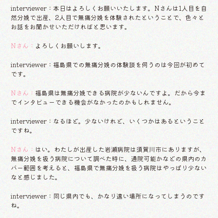
interviewer：本日はよろしくお願いいたします。Nさんは1人目を自
然分娩で出産、2人目で無痛分娩を体験されたということで、色々と
お話をお聞かせいただければと思います。
Nさん：
よろしくお願いします。
interviewer：福島県での無痛分娩の体験談を伺うのは今回が初めて
です。
Nさん：
福島県は無痛分娩できる病院が少ないんですよ。だから今ま
でインタビューできる機会がなかったのかもしれません。
interviewer：なるほど。少ないけれど、いくつかはあるということ
ですね。
Nさん：
はい。わたしが出産した岩瀬病院は須賀川市にありますが、
無痛分娩を扱う病院について調べた時に、通院可能かなどの県内のカ
バー範囲を考えると、福島県で無痛分娩を扱う病院はやっぱり少ない
なと感じました。
interviewer：同じ県内でも、かなり遠い場所になってしまうのです
ね。