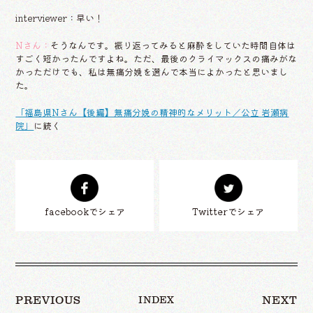
interviewer：早い！
Nさん：
そうなんです。振り返ってみると麻酔をしていた時間自体は
すごく短かったんですよね。ただ、最後のクライマックスの痛みがな
かっただけでも、私は無痛分娩を選んで本当によかったと思いまし
た。
「福島県Nさん【後編】無痛分娩の精神的なメリット／公立 岩瀬病
院」
に続く
facebookでシェア
Twitterでシェア
INDEX