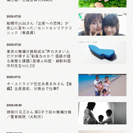
2025.07.31
船橋市yukiさん「出産への恐怖」が
安心に変わった／セントセシリアクリ
ニック（青森県）
2025.07.15
東京の無痛分娩助成は“声の大きい人
だけが得する”制度なのか？ 医師が語
る実態と課題 | 産婦人科医・麻酔科医
市村先生vol.02
2025.07.11
オーストラリア在住永易まみさん【後
編】出産直前、分娩台で仕事⁉
2025.06.30
神奈川 R.Eさん 第3子で初の無痛分娩
／愛育病院（大和市）