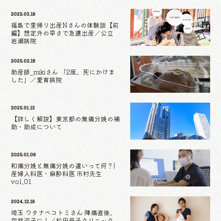
2025.03.19
福島で里帰り出産Nさんの体験談【前
編】想定外の早さで急遽出産／公立
岩瀬病院
2025.02.16
助産師_mikiさん 「2度、死にかけま
した」／愛育病院
2025.01.13
【詳しく解説】東京都の無痛分娩の補
助・助成について
2025.01.09
和痛分娩と無痛分娩の違いって何？|
産婦人科医・麻酔科医 市村先生
vol.01
2024.12.19
埼玉 ワタナベコトミさん 陣痛直後、
突然逆子に！／松田母子クリニック