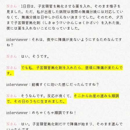
Nさん：
1日目は、子宮頸管を熟化させる薬を入れ、そのまま様子を
見ました。ただ、私が出産した病院は夜間の無痛分娩には対応してい
なくて、無痛分娩は日中しか行えない決まりでした。そのため、夕方
まで子宮頸管熟化剤（しきゅうけいかんじゅくかざい）を入れた後、
夜には薬を入れないことになっていました。
interviewer：それは、夜中に陣痛が来ないようにするためなんです
ね？
Nさん：
はい、そうです。
Nさん：
でも私、子宮頸管熟化剤を入れたら、昼頃に陣痛が来たんで
す。
interviewer：結構すぐに効いた感じだったんですね？
Nさん：
そうなんです。反応が良くて、
そこからお産の進みも順調
で、その日のうちに生まれました。
interviewer：めちゃくちゃ順調ですね！
Nさん：
はい。子宮頸管熟化剤だけで陣痛が始まり、そのまま進んで
いったんです。