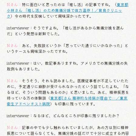
Nさん：
特に面白いと思ったのは「推し活」の記事ですね。（
東京都
小林さん 「推し活」のため無痛分娩で体力温存！／育良クリニッ
ク
）今の時代を反映していて興味深かったです。
interviewer：そうですよね。「推し活があるから無痛分娩を選ん
だ」という発想は新鮮でした。
Nさん：
あと、失敗談というか「思っていた通りにいかなかった」と
いうケースも興味深かったですね。
interviewer：はい、数記事ありますね。アメリカでの無痛分娩の失
敗例もありました。
Nさん：
そうそう、それも読みました。医療従事者が不足していたた
めに、予定通りに麻酔が受けられなかったという話でしたよね。「な
るほど、そういう問題もあるのか」と思いました。あと、精神疾患を
持っている方の体験談（
東京都Iさん 精神的な持病が理由で…／東京
衛生アドベンチスト病院
）も印象に残っています。
interviewer：なるほど、どんなところが印象に残りましたか？
Nさん：
記事の中でも少し触れられていましたが、あの方は別に精神
疾患について語らなくても、無痛分娩の話だけで十分に成立する内容