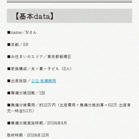
【基本data】
■name／Nさん
■年齢／38
■お住まいのエリア／東京都板橋区
■家族構成／夫＋妻＋子ども（2人）
■出産施設／
公立 岩瀬病院
■無痛分娩回数／1回
■無痛分娩費用／約12万円（出産費用＋無痛分娩加算＝62万−出産育
児一時金50万）
■無痛分娩実施時期／2024年4月
取材時期：2024年12月