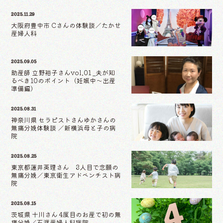
2025.11.29
大阪府豊中市 Cさんの体験談／たかせ
産婦人科
2025.09.05
助産師 立野裕子さんvol.01 _夫が知
るべき10のポイント（妊娠中〜出産
準備編）
2025.08.31
神奈川県 セラピストさんゆかさんの
無痛分娩体験談 ／新横浜母と子の病
院
2025.08.25
東京都蓮井英理さん 3人目で念願の
無痛分娩／東京衛生アドベンチスト病
院
2025.08.15
茨城県 十川さん 4度目のお産で初の無
痛分娩／石渡産婦人科病院