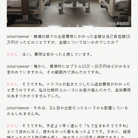
Nさん提供写真
interviewer：無痛分娩での出産費用にかかった金額は自己負担額12
万円だったとのことですが、金額についてはいかがでしたか？
Nさん：
はい。費用は安かったと感じています。
interviewer：確かに、標準的にはプラス10万～15万円ほどかかると
言われていますから、その範囲内で済んだのですね。
Nさん：
そうですね。トラブルが起きたりしたら追加費用がかかった
と思うのですが、私は比較的スムーズにお産が進んだので、追加費用
はあまりかかりませんでした。
interviewer：それは、2人目の出産だったというのも影響している
かもしれませんね。
Nさん：
そうですね。予定より早く進んで「もう生まれそうですね」
という流れになり、使わなかった薬もあったようです。それに、経産
婦だったので入院日数も短く、他の方より1日早く退院できました。