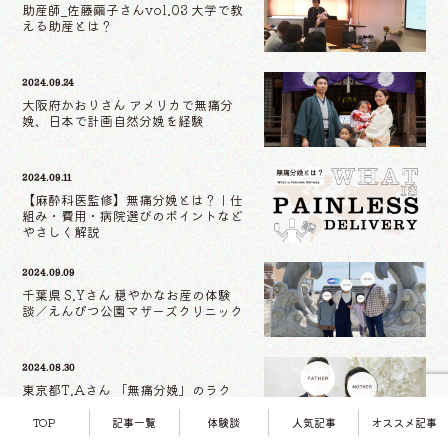
助産師_佐藤繭子さんvol.03 大学で教
える助産とは？
2024.09.24
大阪府かおりさん アメリカで無痛分
娩、日本で計画自然分娩を経験
2024.09.11
【麻酔科医監修】無痛分娩とは？｜仕
組み・費用・病院選びのポイントなど
やさしく解説
2024.09.09
千葉県 S.Yさん 穏やかなお産の体験
談／えんぴつ公園マザーズクリニック
2024.08.30
東京都T.Aさん 「無痛分娩」のラク
さに驚愕／小川クリニック
TOP
記事一覧
体験談
人気記事
オススメ記事