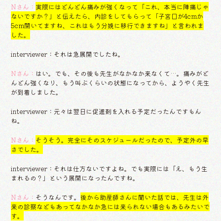
Nさん：
実際にはどんどん痛みが強くなって「これ、本当に陣痛じゃ
ないですか？」と伝えたら、内診をしてもらって「子宮口が4cmか
5cm開いてますね、これはもう分娩に移行できますね」と言われま
した。
interviewer：それは急展開でしたね。
Nさん：
はい。でも、その後も先生がなかなか来なくて…。痛みがど
んどん強くなり、もう叫ぶくらいの状態になってから、ようやく先生
が到着しました。
interviewer：元々は翌日に促進剤を入れる予定だったんですもん
ね。
Nさん：
そうそう。完全にそのスケジュールだったので、予定外の早
さでした。
interviewer：それは仕方ないですよね。でも実際には「え、もう生
まれるの？」という展開になったんですね。
Nさん：
そうなんです。
後から助産師さんに聞いた話では、先生は外
来の診察などもあってなかなか急には来られない場合もあるみたいで
す。