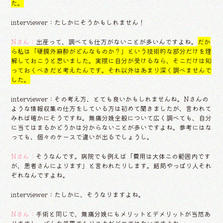
た。
interviewer：たしかにそうかもしれません！
Nさん：
出産って、調べても仕方がないことが多いんですよね。
だか
ら私は「硬膜外麻酔がどんなものか？」という技術的な部分だけを理
解しておこうと思いました。実際に自分が受けるなら、そこだけは知
っておくべきだと考えたんです。それ以外はあまり深く調べませんで
した。
interviewer：その考え方、とても良いかもしれませんね。Nさんの
ような情報収集の仕方をしている方は初めて聞きましたが、言われて
みれば確かにそうですね。無痛分娩全般について広く調べても、自分
に当てはまるかどうかは分からないことが多いですよね。参考にはな
っても、個々のケースで違いが出るでしょうし。
Nさん：
そうなんです。病院でも例えば「費用は大体この範囲内です
が、患者さんによります」と言われたりします。結局やっぱり人それ
ぞれなんですよね。
interviewer：たしかに、そうなりますよね。
Nさん：
手術と同じで、無痛分娩にもメリットとデメリットが当然あ