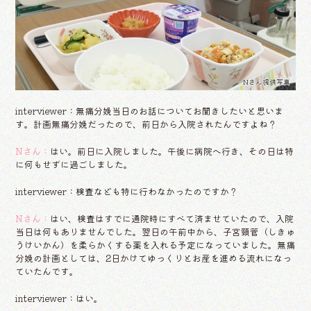
Nさん提供写真
interviewer：無痛分娩当日のお話についてお聞きしたいと思いま
す。計画無痛分娩だったので、前日から入院されたんですよね？
Nさん：
はい。前日に入院しました。午後に病院へ行き、その日は特
に何もせずに過ごしました。
interviewer：検査なども特に行わなかったのですか？
Nさん：
はい、検査はすでに通院時にすべて済ませていたので、入院
当日は何もありませんでした。翌日の午前中から、子宮頸管（しきゅ
うけいかん）を柔らかくする薬を入れる予定になっていました。無痛
分娩の計画としては、2日かけてゆっくりとお産を進める流れになっ
ていたんです。
interviewer：はい。