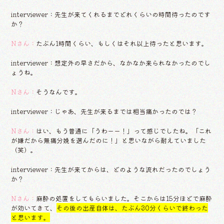
interviewer：先生が来てくれるまでどれくらいの時間待ったのです
か？
Nさん：
たぶん1時間くらい、もしくはそれ以上待ったと思います。
interviewer：想定外の早さだから、なかなか来られなかったのでし
ょうね。
Nさん：
そうなんです。
interviewer：じゃあ、先生が来るまでは相当痛かったのでは？
Nさん：
はい、もう普通に「うわーー！」って感じでしたね。「これ
が嫌だから無痛分娩を選んだのに！」と思いながら耐えていました
（笑）。
interviewer：先生が来てからは、どのような流れだったのでしょう
か？
Nさん：
麻酔の処置をしてもらいました。そこからは15分ほどで麻酔
が効いてきて、
その後の出産自体は、たぶん30分くらいで終わった
と思います。