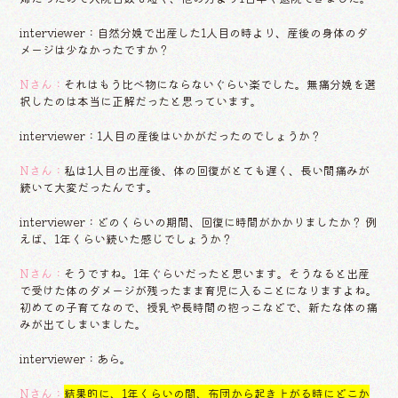
interviewer：自然分娩で出産した1人目の時より、産後の身体のダ
メージは少なかったですか？
Nさん：
それはもう比べ物にならないぐらい楽でした。無痛分娩を選
択したのは本当に正解だったと思っています。
interviewer：1人目の産後はいかがだったのでしょうか？
Nさん：
私は1人目の出産後、体の回復がとても遅く、長い間痛みが
続いて大変だったんです。
interviewer：どのくらいの期間、回復に時間がかかりましたか？ 例
えば、1年くらい続いた感じでしょうか？
Nさん：
そうですね。1年ぐらいだったと思います。そうなると出産
で受けた体のダメージが残ったまま育児に入ることになりますよね。
初めての子育てなので、授乳や長時間の抱っこなどで、新たな体の痛
みが出てしまいました。
interviewer：あら。
Nさん：
結果的に、1年くらいの間、布団から起き上がる時にどこか