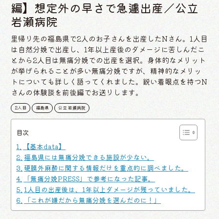
編】想定外の早さで急遽出産／公立
岩瀬病院
里帰り先の福島県で2人のお子さんを出産したNさん。1人目
は自然分娩で出産し、1年以上産後のダメージに苦しんだこ
とから2人目は無痛分娩での出産を選択。身体的なメリット
が挙げられることが多い無痛分娩ですが、精神的なメリッ
トについても詳しく語ってくれました。鋭い着眼点を持つN
さんの体験談を前後編でお送りします。
2人目
福島県
公立 岩瀬病院
目次
【基本data】
福島県には無痛分娩できる施設が少ない。
硬膜外麻酔に関する情報だけを重点的に調べました。
「無痛分娩PRESS」で参考になった記事。
1人目の出産後は、1年以上ダメージが残っていました。
「これが嫌だから無痛分娩を選んだのに！」