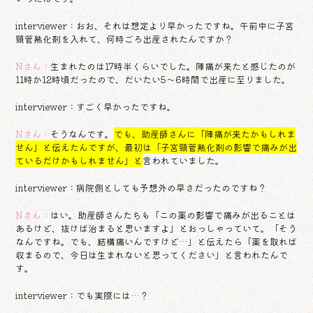
interviewer：おお、それは想定より早かったですね。午前中に子宮
頸管熟化剤を入れて、何時ごろ出産されたんですか？
Nさん：
生まれたのは17時半くらいでした。陣痛が来たと感じたのが
11時か12時頃だったので、だいたい5〜6時間で出産に至りました。
interviewer：すごく早かったですね。
Nさん：
そうなんです。
でも、助産師さんに「陣痛が来たかもしれま
せん」と伝えたんですが、最初は「子宮頸管熟化剤の影響で痛みが出
ているだけかもしれません」と
言われていました。
interviewer：病院側としても予想外の早さだったのですね？
Nさん：
はい。助産師さんたちも「この薬の影響で痛みが出ることは
あるけど、抜けば治まると思いますよ」とおっしゃっていて。「そう
なんですね。でも、結構痛いんですけど…」と伝えたら「薬を取れば
収まるので、今日は生まれないと思ってください」と言われたんで
す。
interviewer：でも実際には…？