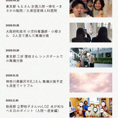
2026.04.23
東京都 もえさん 計画入院→帰宅→ま
さかの転院／久保田産婦人科医院
2026.03.25
大阪府和泉市 小児科看護師・小畑さ
ん 3人目で選んだ無痛分娩
2026.02.20
東京都 三好 理枝さん シンガポールで
の無痛分娩
2026.01.31
神奈川県藤沢市K.Iさん 無痛分娩予定
も流産でトラブル
2025.11.30
助産師 立野裕子さんvol.02 夫が知る
べき15のポイント（入院〜産後編）