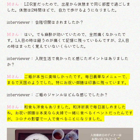
Mさん：
LDR室だったので、出産から休憩まで同じ部屋で過ごしま
した。休憩は2時間ほどで、自力で歩けるようになりました。
interviewer： 会陰切開はされましたか？
Mさん：
はい。でも麻酔が効いていたので、全然痛くなかったで
す。1人目の時は縫うのが痛くて記憶に残っているんですが、2人目
の時はまったく覚えていないくらいでした。
interviewer： 入院生活で良かったと感じたポイントはありました
か？
Mさん：
ご飯が本当に美味しかったです。毎日豪華なメニューで、
まるで天国のようでした。特にお祝い御膳は印象に残っています。
interviewer： ご飯のジャンルはどんな感じでしたか？
Mさん：
和食も洋食もありました。和洋折衷で毎日楽しめました
ね。お祝い御膳は本来なら夫婦で一緒に食べるイベントだったんです
が、コロナの影響で一人で食べることになりました。