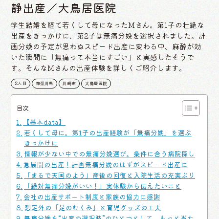
静出産／大鳥居医院
学生結婚を経て若くして母になったMさん。第1子の壮絶な
出産をきっかけに、第2子は無痛分娩を選択されました。計
画分娩の予定が思わぬスピード出産に変わる中、麻酔が効
いた瞬間に「無痛って本当にすごい」と実感したそうで
す。そんなMさんの出産体験を詳しくご紹介します。
2人目
神奈川県
川崎市
大鳥居医院
目次
【基本data】
若くして母に。第1子の出産経験が「無痛分娩」を選ぶ
きっかけに
情報が少ない中での無痛分娩選び。条件に合う病院探し
急展開の出産！計画無痛分娩のはずがスピード出産に
「まるで天国のよう」産後の回復と入院生活の充実ぶり
「絶対無痛分娩がいい！」実体験から伝えたいこと
会社の出産サポート制度と家族の協力に感謝
想定外の「足のむくみ」と育児グッズの工夫
無痛分娩を“出産の選択肢”のひとつとして、もっと当た