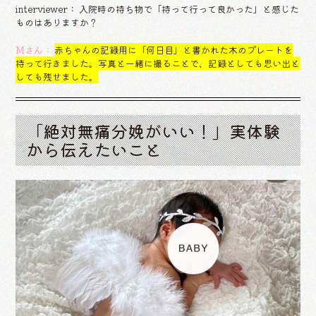
interviewer： 入院時の持ち物で「持って行って良かった」と感じた
ものはありますか？
Mさん：
赤ちゃんの記録用に「何日目」と書かれた木のプレートを
持って行きました。写真と一緒に撮ることで、記録としても思い出と
しても残せました。
「絶対無痛分娩がいい！」実体験
から伝えたいこと