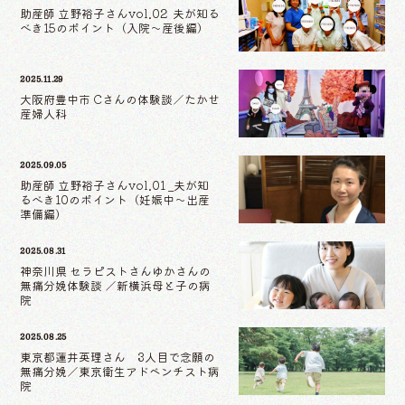
助産師 立野裕子さんvol.02 夫が知る
べき15のポイント（入院〜産後編）
2025.11.29
大阪府豊中市 Cさんの体験談／たかせ
産婦人科
2025.09.05
助産師 立野裕子さんvol.01 _夫が知
るべき10のポイント（妊娠中〜出産
準備編）
2025.08.31
神奈川県 セラピストさんゆかさんの
無痛分娩体験談 ／新横浜母と子の病
院
2025.08.25
東京都蓮井英理さん 3人目で念願の
無痛分娩／東京衛生アドベンチスト病
院