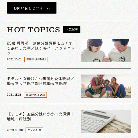
お問い合わせフォーム
HOT TOPICS
人気記事
35歳 看護師 無痛分娩費用を安くす
る為にした事／鎌ヶ谷バースクリニッ
ク
無痛分娩体験談
2021.10.01
モデル・女優Oさん無痛分娩体験談／
順天堂大学医学部附属順天堂医院
無痛分娩体験談
2021.11.25
【まとめ】無痛分娩にかかった費用 |
地域・病院別
まとめ記事
2023.08.30