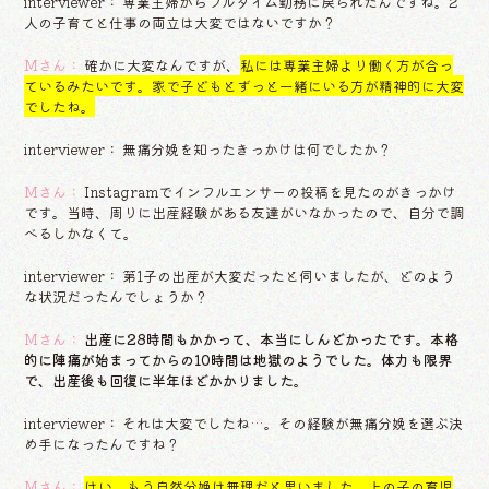
interviewer： 専業主婦からフルタイム勤務に戻られたんですね。2
人の子育てと仕事の両立は大変ではないですか？
Mさん：
確かに大変なんですが、
私には専業主婦より働く方が合っ
ているみたいです。家で子どもとずっと一緒にいる方が精神的に大変
でしたね。
interviewer： 無痛分娩を知ったきっかけは何でしたか？
Mさん：
Instagramでインフルエンサーの投稿を見たのがきっかけ
です。当時、周りに出産経験がある友達がいなかったので、自分で調
べるしかなくて。
interviewer： 第1子の出産が大変だったと伺いましたが、どのよう
な状況だったんでしょうか？
Mさん：
出産に28時間もかかって、本当にしんどかったです。本格
的に陣痛が始まってからの10時間は地獄のようでした。体力も限界
で、出産後も回復に半年ほどかかりました。
interviewer： それは大変でしたね…。その経験が無痛分娩を選ぶ決
め手になったんですね？
Mさん：
はい、もう自然分娩は無理だと思いました。上の子の育児