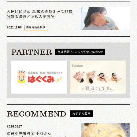
大田区Mさん 38歳の高齢出産で無痛
分娩を決意／昭和大学病院
無痛分娩体験談
2021.12.06
PARTNER
無痛分娩PRESS official partner
RECOMMEND
おすすめ記事
2026.05.17
現役小児看護師 小畑さん