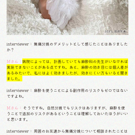
Mさん提供写真
interviewer： 無痛分娩のデメリットとして感じたことはありました
か？
Mさん：
病院によっては、計画していても麻酔科の先生がいなければ
実施できないことがある点ですね。あと、麻酔の効き目には個人差が
あるみたいで、私にはよく効きましたが、効きにくい方もいると聞き
ました。
interviewer： 麻酔を使うことによる副作用のリスクもゼロではない
ですよね。
Mさん：
そうですね。自然分娩でもリスクはありますが、麻酔を使
うことで追加のリスクがあるということは理解しておいたほうがいい
と思います。
interviewer： 周囲のお友達から無痛分娩について相談されたことは