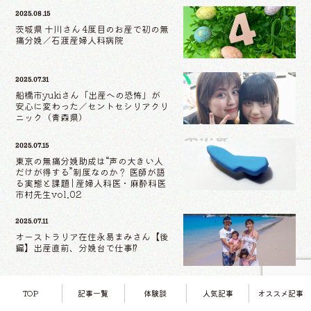
2025.08.15
茨城県 十川さん 4度目のお産で初の無
痛分娩／石渡産婦人科病院
2025.07.31
船橋市yukiさん「出産への恐怖」が
安心に変わった／セントセシリアクリ
ニック（青森県）
2025.07.15
東京の無痛分娩助成は“声の大きい人
だけが得する”制度なのか？ 医師が語
る実態と課題 | 産婦人科医・麻酔科医
市村先生vol.02
2025.07.11
オーストラリア在住永易まみさん【後
編】出産直前、分娩台で仕事⁉
2025.06.30
TOP
記事一覧
体験談
人気記事
オススメ記事
神奈川 R.Eさん 第3子で初の無痛分娩