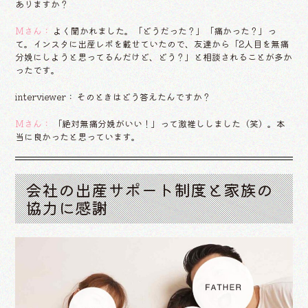
ありますか？
Mさん：
よく聞かれました。「どうだった？」「痛かった？」っ
て。インスタに出産レポを載せていたので、友達から「2人目を無痛
分娩にしようと思ってるんだけど、どう？」と相談されることが多か
ったです。
interviewer： そのときはどう答えたんですか？
Mさん：
「絶対無痛分娩がいい！」って激推ししました（笑）。本
当に良かったと思っています。
会社の出産サポート制度と家族の
協力に感謝