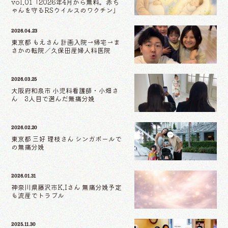
vol.01「2026年4月から無料。赤ち
ゃんを守るRSウイルスのワクチン」
2026.04.23
東京都 もえさん 計画入院→帰宅→ま
さかの転院／久保田産婦人科医院
2026.03.25
大阪府和泉市 小児科看護師・小畑さ
ん 3人目で選んだ無痛分娩
2026.02.20
東京都 三好 理枝さん シンガポールで
の無痛分娩
2026.01.31
神奈川県藤沢市K.Iさん 無痛分娩予定
も流産でトラブル
2025.11.30