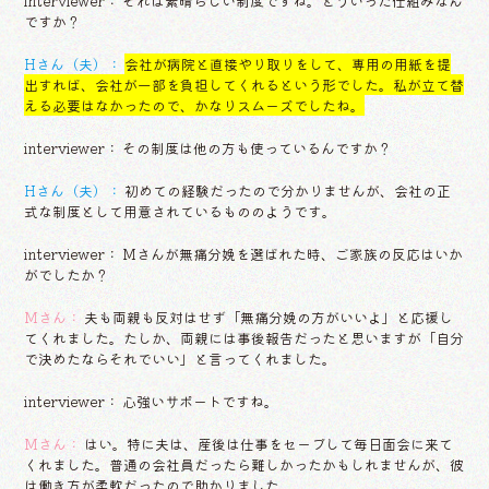
interviewer： それは素晴らしい制度ですね。どういった仕組みなん
ですか？
Hさん（夫）：
会社が病院と直接やり取りをして、専用の用紙を提
出すれば、会社が一部を負担してくれるという形でした。私が立て替
える必要はなかったので、かなりスムーズでしたね。
interviewer： その制度は他の方も使っているんですか？
Hさん（夫）：
初めての経験だったので分かりませんが、会社の正
式な制度として用意されているもののようです。
interviewer： Mさんが無痛分娩を選ばれた時、ご家族の反応はいか
がでしたか？
Mさん：
夫も両親も反対はせず「無痛分娩の方がいいよ」と応援し
てくれました。たしか、両親には事後報告だったと思いますが「自分
で決めたならそれでいい」と言ってくれました。
interviewer： 心強いサポートですね。
Mさん：
はい。特に夫は、産後は仕事をセーブして毎日面会に来て
くれました。普通の会社員だったら難しかったかもしれませんが、彼
は働き方が柔軟だったので助かりました。