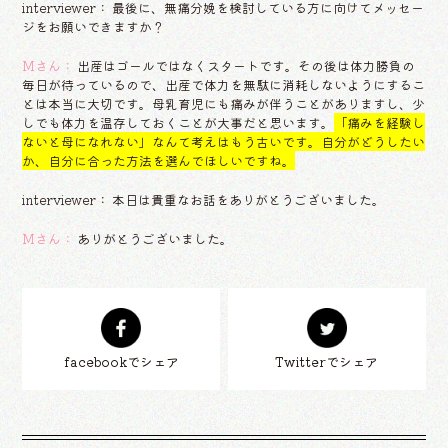
interviewer： 最後に、無痛分娩を検討している方に向けてメッセー
ジをお願いできますか？
Mさん：
出産はゴールではなくスタートです。その後は体力勝負の
毎日が待っているので、出産で体力を無駄に消耗しないようにするこ
とは本当に大切です。母乳育児にも痛みが伴うことがありますし、少
しでも体力を温存しておくことが大事だと思います。
「痛みを経験し
ないと母になれない」なんて考えはもう古いです。自分がどうしたい
か、自分に合った方法を選んでほしいですね。
interviewer： 本日は貴重なお話をありがとうございました。
Mさん：
ありがとうございました。
facebookでシェア
Twitterでシェア