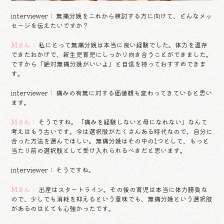
interviewer： 無痛分娩をこれから検討する方に向けて、どんなメッ
セージを伝えたいですか？
Mさん：
私にとって無痛分娩は本当に良い経験でした。体力を温存
できたおかげで、新生児育児にしっかり向き合うことができました。
ですから「絶対無痛分娩がいいよ」と自信を持っておすすめできま
す。
interviewer： 痛みの有無に対する価値観も変わってきていると思い
ます。
Mさん：
そうですね。「痛みを経験しないと母になれない」なんて
考えはもう古いです。今は選択肢がたくさんある時代なので、自分に
合った方法を選んでほしい。無痛分娩はその中の1つとして、もっと
当たり前の選択肢として受け入れられるべきだと思います。
interviewer： そうですね。
Mさん：
出産はスタートライン。その後の育児は本当に体力勝負な
ので、少しでも消耗を抑えるという意味でも、無痛分娩という選択肢
があるのはとても心強かったです。