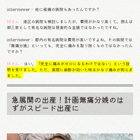
interviewer： 他に候補の病院もあったんですか？
Mさん：
港区の病院も検討しましたが、費用がかなり高くて。例えば
御三家として有名な病院は現実的な金額ではなかったですね。
interviewer： 都内の有名病院は費用が高いですよね。その病院では
「無痛分娩」といっても、完全に痛みを取り除くものではなかったん
ですか？
Mさん：
はい。
「完全に痛みがゼロになるわけではない」という説
明を受けました。ただ、実際に麻酔が効いた時はかなり痛みが和らぎ
ました。
急展開の出産！計画無痛分娩のは
ずがスピード出産に