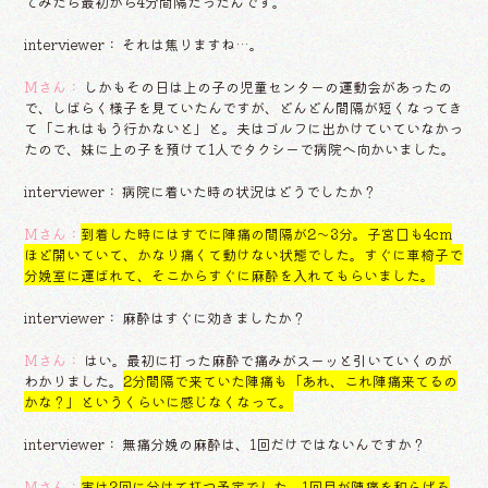
てみたら最初から4分間隔だったんです。
interviewer： それは焦りますね…。
Mさん：
しかもその日は上の子の児童センターの運動会があったの
で、しばらく様子を見ていたんですが、どんどん間隔が短くなってき
て「これはもう行かないと」と。夫はゴルフに出かけていていなかっ
たので、妹に上の子を預けて1人でタクシーで病院へ向かいました。
interviewer： 病院に着いた時の状況はどうでしたか？
Mさん：
到着した時にはすでに陣痛の間隔が2〜3分。子宮口も4cm
ほど開いていて、かなり痛くて動けない状態でした。すぐに車椅子で
分娩室に運ばれて、そこからすぐに麻酔を入れてもらいました。
interviewer： 麻酔はすぐに効きましたか？
Mさん：
はい。最初に打った麻酔で痛みがスーッと引いていくのが
わかりました。
2分間隔で来ていた陣痛も「あれ、これ陣痛来てるの
かな？」というくらいに感じなくなって。
interviewer： 無痛分娩の麻酔は、1回だけではないんですか？
Mさん：
実は2回に分けて打つ予定でした。1回目が陣痛を和らげる