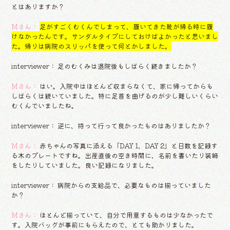
とはありますか？
Mさん：
足がすごくむくんでしまって、履いてきた靴が帰る時に履
けなかったんです。サンダルタイプにしておけばよかったと思いまし
た。帰りは病院のスリッパを使って何とかしました。
interviewer： 足のむくみは退院後もしばらく続きましたか？
Mさん：
はい。入院中はほとんど収まらなくて、家に帰ってからも
しばらくは続いていました。特に足首を曲げるのが少し難しいくらい
むくんでいましたね。
interviewer： 逆に、持って行って良かったものはありましたか？
Mさん：
赤ちゃんの写真に添える「DAY 1、DAY 2」と日数を記録す
る木のプレートですね。出産直後の空き時間に、名前を書いたり装飾
をしたりしていました。良い記録になりました。
interviewer： 病院からの支給品で、必要なものは揃っていました
か？
Mさん：
ほとんど揃っていて、自分で用意するものは少なかったで
す。入院バッグが事前にもらえたので、とても助かりました。