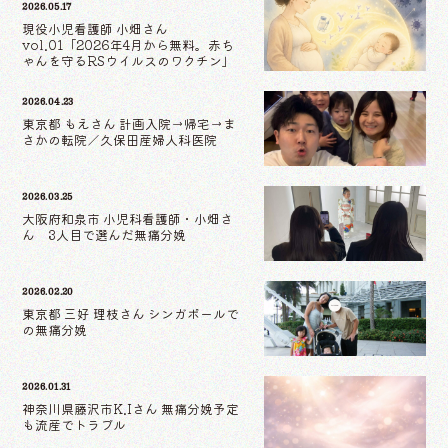
2026.05.17
現役小児看護師 小畑さん
vol.01「2026年4月から無料。赤ち
ゃんを守るRSウイルスのワクチン」
2026.04.23
東京都 もえさん 計画入院→帰宅→ま
さかの転院／久保田産婦人科医院
2026.03.25
大阪府和泉市 小児科看護師・小畑さ
ん 3人目で選んだ無痛分娩
2026.02.20
東京都 三好 理枝さん シンガポールで
の無痛分娩
2026.01.31
神奈川県藤沢市K.Iさん 無痛分娩予定
も流産でトラブル