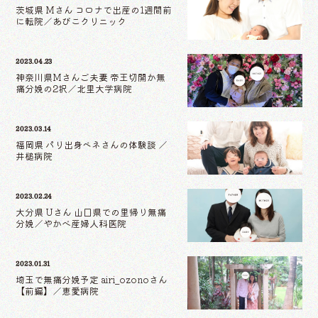
茨城県 Mさん コロナで出産の1週間前
に転院／あびこクリニック
2023.04.23
神奈川県Mさんご夫妻 帝王切開か無
痛分娩の2択／北里大学病院
2023.03.14
福岡県 パリ出身ベネさんの体験談 ／
井槌病院
2023.02.24
大分県 Uさん 山口県での里帰り無痛
分娩／やかべ産婦人科医院
2023.01.31
埼玉で無痛分娩予定 airi_ozonoさん
【前編】／恵愛病院