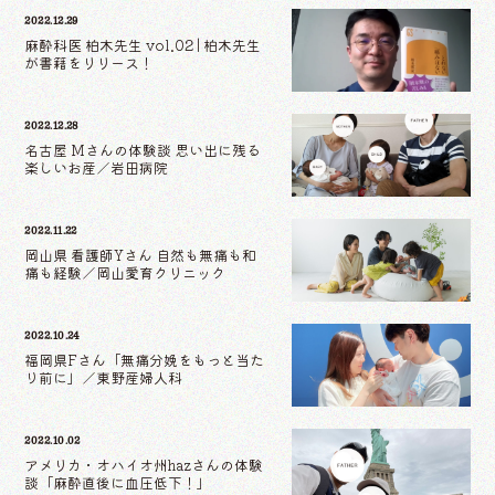
2022.12.29
麻酔科医 柏木先生 vol.02 | 柏木先生
が書籍をリリース！
2022.12.28
名古屋 Mさんの体験談 思い出に残る
楽しいお産／岩田病院
2022.11.22
岡山県 看護師Yさん 自然も無痛も和
痛も経験／岡山愛育クリニック
2022.10.24
福岡県Fさん「無痛分娩をもっと当た
り前に」／東野産婦人科
2022.10.02
アメリカ・オハイオ州hazさんの体験
談「麻酔直後に血圧低下！」