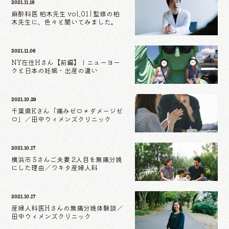
2021.11.16
麻酔科医 柏木先生 vol.01 | 監修の柏
木先生に、色々と聞いてみました。
2021.11.06
NY在住Hさん【前編】｜ニューヨー
クと日本の妊娠・出産の違い
2021.10.29
千葉県Kさん「痛みゼロ≠ダメージゼ
ロ」／田中ウィメンズクリニック
2021.10.17
横浜市 Sさんご夫妻 2人目を無痛分娩
にした理由／ワキタ産婦人科
2021.10.17
産婦人科医Hさんの無痛分娩体験談／
田中ウィメンズクリニック