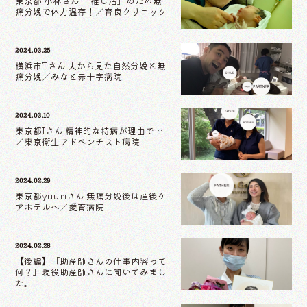
東京都 小林さん 「推し活」のため無
痛分娩で体力温存！／育良クリニック
2024.03.25
横浜市Tさん 夫から見た自然分娩と無
痛分娩／みなと赤十字病院
2024.03.10
東京都Iさん 精神的な持病が理由で…
／東京衛生アドベンチスト病院
2024.02.29
東京都yuuriさん 無痛分娩後は産後ケ
アホテルへ／愛育病院
2024.02.28
【後編】「助産師さんの仕事内容って
何？」現役助産師さんに聞いてみまし
た。