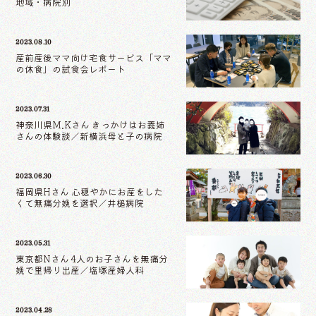
地域・病院別
2023.08.10
産前産後ママ向け宅食サービス「ママ
の休食」の試食会レポート
2023.07.31
神奈川県M.Kさん きっかけはお義姉
さんの体験談／新横浜母と子の病院
2023.06.30
福岡県Hさん 心穏やかにお産をした
くて無痛分娩を選択／井槌病院
2023.05.31
東京都Nさん 4人のお子さんを無痛分
娩で里帰り出産／塩塚産婦人科
2023.04.28