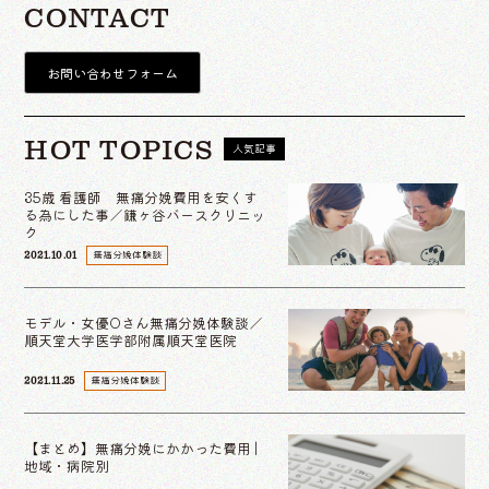
CONTACT
お問い合わせフォーム
HOT TOPICS
人気記事
35歳 看護師 無痛分娩費用を安くす
る為にした事／鎌ヶ谷バースクリニッ
ク
無痛分娩体験談
2021.10.01
モデル・女優Oさん無痛分娩体験談／
順天堂大学医学部附属順天堂医院
無痛分娩体験談
2021.11.25
【まとめ】無痛分娩にかかった費用 |
地域・病院別