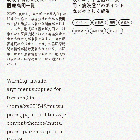
医療機関一覧
用・病院選びのポイント
などやさしく解説
2025年度から、東京都では都内在住の
妊婦を対象に、無痛分娩にかかる費用
デメリット
体験談
費用
仕組み
の一部を助成する新たな制度がはじま
りました。助成額は最大10万円で、対
病院選び
無痛分娩
メリット
象となる医療機関において無痛分娩で
出産された方が申請できます。東京都
福祉局の公式サイトでは、対象医療機
関の情報が随時更新されており、本記
事ではその最新情報をもとに、助成の
対象となる医療機関を一覧で紹介して
います
Warning
: Invalid
argument supplied for
foreach() in
/home/xs651542/mutsu-
press.jp/public_html/wp-
content/themes/mutsu-
press.jp/archive.php
on
line
74