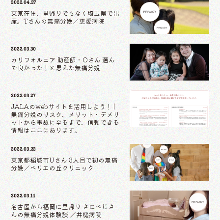
2022.04.27
東京在住、里帰りでもなく埼玉県で出
産。Tさんの無痛分娩／恵愛病院
2022.03.30
カリフォルニア 助産師・Oさん 選ん
で良かった！と思えた無痛分娩
2022.03.27
JALAのwebサイトを活用しよう！ |
無痛分娩のリスク、メリット・デメリ
ットから事故に至るまで、信頼できる
情報はここにあります。
2022.03.22
東京都稲城市Uさん 3人目で初の無痛
分娩／ベリエの丘クリニック
2022.03.14
名古屋から福岡に里帰り さにべじさ
んの無痛分娩体験談 ／井槌病院