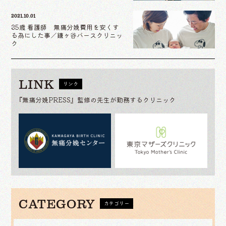
2021.10.01
35歳 看護師 無痛分娩費用を安くす
る為にした事／鎌ヶ谷バースクリニッ
ク
LINK
リンク
『無痛分娩PRESS』監修の先生が勤務するクリニック
CATEGORY
カテゴリー