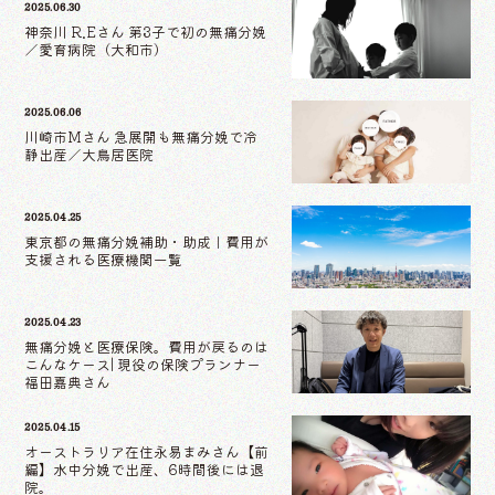
2025.06.30
神奈川 R.Eさん 第3子で初の無痛分娩
／愛育病院（大和市）
2025.06.06
川崎市Mさん 急展開も無痛分娩で冷
静出産／大鳥居医院
2025.04.25
東京都の無痛分娩補助・助成｜費用が
支援される医療機関一覧
2025.04.23
無痛分娩と医療保険。費用が戻るのは
こんなケース| 現役の保険プランナー
福田嘉典さん
2025.04.15
オーストラリア在住永易まみさん【前
編】水中分娩で出産、6時間後には退
院。