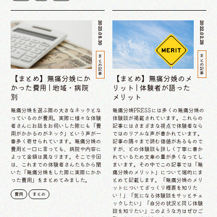
2023.08.30
2022.02.28
まとめ記事
まとめ記事
【まとめ】無痛分娩にか
【まとめ】無痛分娩のメ
かった費用 | 地域・病院
リット | 体験者が語った
別
メリット
無痛分娩を選ぶ際の大きなネックとな
無痛分娩PRESSには多くの無痛分娩の
っているのが費用。実際に様々な体験
体験談が掲載されています。これらの
者さんにお話をお伺いした際にも「費
記事にはさまざまな視点で体験者なら
用がかかるのがネック」という声が一
ではのリアルな声が書かれています。
番多く寄せられています。無痛分娩の
記事の隅々まで読む価値があるもので
費用と一口に言っても、病院や内容に
すが、どの体験談も詳しく丁寧に書か
よって金額は異なります。そこで今回
れているため文章の量が多くなってし
は、これまでの体験者さんたちから聞
まいます。その中でこの記事では「無
いた「無痛分娩をした際に実際にかか
痛分娩のメリット」について端的にま
った費用」をまとめてみました。
とめて記載します。「無痛分娩のメリ
ットについてざっくり概要を知りた
費用
まとめ
い！」「気になる体験談をサッとチェ
ックしたい」「自分の状況と同じ体験
談を知りたい」このような方はぜひご