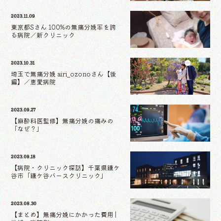
2023.11.09
東京都Sさん 100%の無痛分娩率を誇
る病院／新クリニック
2023.10.31
埼玉で無痛分娩 airi_ozonoさん【後
編】／恵愛病院
2023.09.27
【麻酔科医監修】無痛分娩の痛みの
「なぜ？」
2023.09.18
【病院・クリニック探訪】千葉県鎌ケ
谷市「鎌ケ谷バースクリニック」
2023.08.30
【まとめ】無痛分娩にかかった費用 |