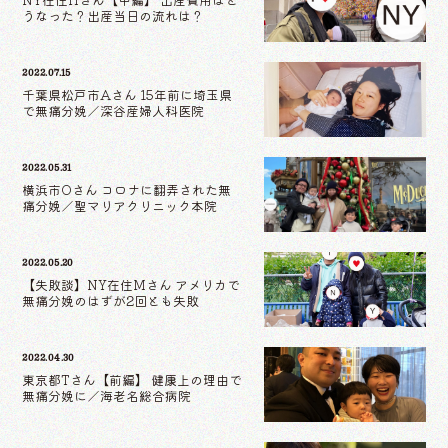
うなった？出産当日の流れは？
2022.07.15
千葉県松戸市Aさん 15年前に埼玉県
で無痛分娩／深谷産婦人科医院
2022.05.31
横浜市Oさん コロナに翻弄された無
痛分娩／聖マリアクリニック本院
2022.05.20
【失敗談】NY在住Mさん アメリカで
無痛分娩のはずが2回とも失敗
2022.04.30
東京都Tさん【前編】 健康上の理由で
無痛分娩に／海老名総合病院