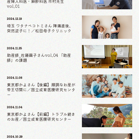
産婦人科医・麻酔科医 市村先生
vol.01
2024.12.19
埼玉 ワタナベコトミさん 陣痛直後、
突然逆子に！／松田母子クリニック
2024.11.25
助産師_佐藤繭子さんvol.04 「助産
師」の課題
2024.11.08
東京都かよさん【後編】順調なお産が
帝王切開に／国立成育医療研究センタ
ー
2024.11.04
東京都かよさん【前編】トラブル続き
のお産／国立成育医療研究センター
2024.10.29