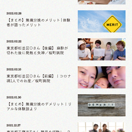
2022.02.28
【まとめ】無痛分娩のメリット | 体験
者が語ったメリット
2022.02.22
東京都杉並区Oさん【後編】 麻酔が
切れた後に発熱と失神／桜町病院
2022.02.10
東京都杉並区Oさん【前編】｜コロナ
禍1人でのお産／桜町病院
2022.01.30
【まとめ】無痛分娩のデメリット｜リ
アルな体験談より
2021.12.27
東京都三鷹市Fさん 難産を経験し、2