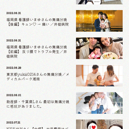
2022.08.31
福岡県 看護師いまゆさんの無痛分娩
【後編】キュン♡ → 痛い ／井槌病院
2022.08.31
福岡県 看護師いまゆさんの無痛分娩
【前編】 反り腰でトラブル発生／井
槌病院
2022.08.29
東京都yukiii0214さんの無痛分娩／メ
ディカルパーク湘南
2022.08.01
助産師・千葉県Lさん 最初は無痛分娩
に抵抗がありました。
2022.07.21
NY在住Hさん【中編】 出産費用はど