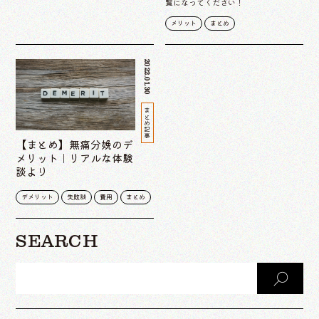
覧になってください！
メリット
まとめ
2022.01.30
まとめ記事
【まとめ】無痛分娩のデ
メリット｜リアルな体験
談より
デメリット
失敗談
費用
まとめ
SEARCH