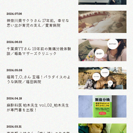
2024.07.06
神奈川県サクラさん 17年前。幸せな
思い出が育児の支え／愛育病院
2024.06.03
千葉県YYさん 19年前の無痛分娩体験
談／飯島マザーズクリニック
2024.05.08
福岡 T.O.さん 至福！パラダイスのよ
うな病院／福田病院
2024.04.18
麻酔科医 柏木先生 vol.03_柏木先生
が専門書を出版！
2024.03.31