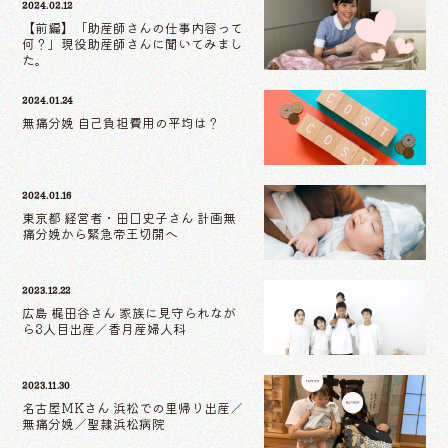
2024.02.12
【前編】「助産師さんの仕事内容って
何？」現役助産師さんに聞いてみまし
た。
2024.01.24
無痛分娩 自己負担費用の平均は？
2024.01.16
東京都 経営者・田口史子さん 計画無
痛分娩から緊急帝王切開へ
2023.12.22
広島 梶田谷さん 家族に見守られなが
ら3人目出産／香月産婦人科
2023.11.30
名古屋MKさん 浜松での里帰り出産／
無痛分娩／聖隷浜松病院