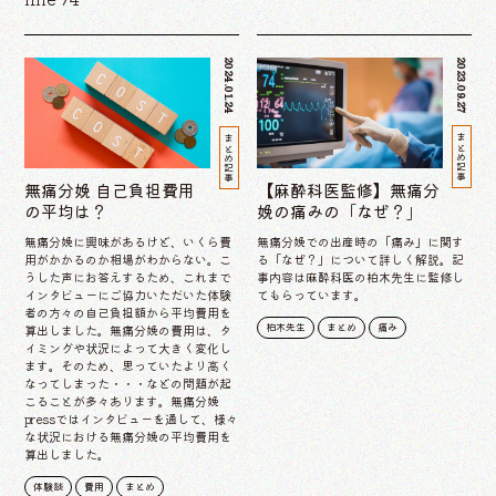
2024.01.24
2023.09.27
まとめ記事
まとめ記事
無痛分娩 自己負担費用
【麻酔科医監修】無痛分
の平均は？
娩の痛みの「なぜ？」
無痛分娩に興味があるけど、いくら費
無痛分娩での出産時の「痛み」に関す
用がかかるのか相場がわからない。こ
る「なぜ？」について詳しく解説。記
うした声にお答えするため、これまで
事内容は麻酔科医の柏木先生に監修し
インタビューにご協力いただいた体験
てもらっています。
者の方々の自己負担額から平均費用を
柏木先生
まとめ
痛み
算出しました。無痛分娩の費用は、タ
イミングや状況によって大きく変化し
ます。そのため、思っていたより高く
なってしまった・・・などの問題が起
こることが多々あります。無痛分娩
pressではインタビューを通して、様々
な状況における無痛分娩の平均費用を
算出しました。
体験談
費用
まとめ