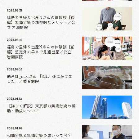
2025.03.29
福島で里帰り出産Nさんの体験談【後
編】無痛分娩の精神的なメリット／公
立 岩瀬病院
2025.03.19
福島で里帰り出産Nさんの体験談【前
編】想定外の早さで急遽出産／公立
岩瀬病院
2025.02.16
助産師_mikiさん 「2度、死にかけま
した」／愛育病院
2025.01.13
【詳しく解説】東京都の無痛分娩の補
助・助成について
2025.01.09
和痛分娩と無痛分娩の違いって何？|