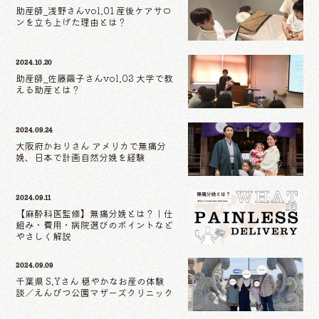
助産師_浅野さんvol.01 産後ケアサロ
ンを立ち上げた理由とは？
2024.10.20
助産師_佐藤繭子さんvol.03 大学で教
える助産とは？
2024.09.24
大阪府かおりさん アメリカで無痛分
娩、日本で計画自然分娩を経験
2024.09.11
【麻酔科医監修】無痛分娩とは？｜仕
組み・費用・病院選びのポイントなど
やさしく解説
2024.09.09
千葉県 S.Yさん 穏やかなお産の体験
談／えんぴつ公園マザーズクリニック