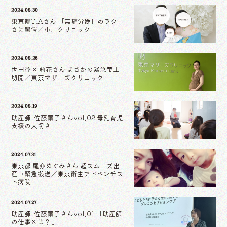
2024.08.30
東京都T.Aさん 「無痛分娩」のラク
さに驚愕／小川クリニック
2024.08.26
世田谷区 莉花さん まさかの緊急帝王
切開／東京マザーズクリニック
2024.08.19
助産師_佐藤繭子さんvol.02 母乳育児
支援の大切さ
2024.07.31
東京都 尾亦めぐみさん 超スムーズ出
産→緊急搬送／東京衛生アドベンチス
ト病院
2024.07.27
助産師_佐藤繭子さんvol.01 「助産師
の仕事とは？ 」