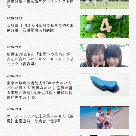
無痛分娩／東京衛生アドベンチスト病
院
2025.08.15
茨城県 十川さん 4度目のお産で初の無
痛分娩／石渡産婦人科病院
2025.07.31
船橋市yukiさん「出産への恐怖」が
安心に変わった／セントセシリアクリ
ニック（青森県）
2025.07.15
東京の無痛分娩助成は“声の大きい人
だけが得する”制度なのか？ 医師が語
る実態と課題 | 産婦人科医・麻酔科医
市村先生vol.02
2025.07.11
オーストラリア在住永易まみさん【後
編】出産直前、分娩台で仕事⁉