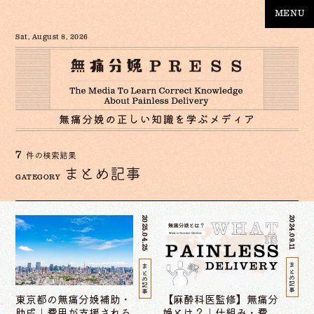
MENU
Sat, August 8, 2026
7
件の検索結果
まとめ記事
GATEGORY
2025.04.25
2024.09.11
まとめ記事
まとめ記事
東京都の無痛分娩補助・
【麻酔科医監修】無痛分
助成｜費用が支援される
娩とは？｜仕組み・費