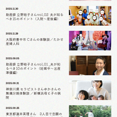
2025.11.30
助産師 立野裕子さんvol.02 夫が知る
べき15のポイント（入院〜産後編）
2025.11.29
大阪府豊中市 Cさんの体験談／たかせ
産婦人科
2025.09.05
助産師 立野裕子さんvol.01 _夫が知
るべき10のポイント（妊娠中〜出産
準備編）
2025.08.31
神奈川県 セラピストさんゆかさんの
無痛分娩体験談 ／新横浜母と子の病
院
2025.08.25
東京都蓮井英理さん 3人目で念願の