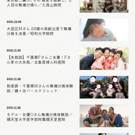
人目は無痛分娩に／久我山病院
2021.12.06
大田区Mさん 38歳の高齢出産で無痛
分娩を決意／昭和大学病院
2021.11.30
【失敗談】千葉県Fさんご夫妻｜Fさ
ん家の大失敗／北島産婦人科医院
2021.11.29
助産師・千葉県Mさんの無痛分娩体験
談／鎌ヶ谷バースクリニック
2021.11.25
モデル・女優Oさん無痛分娩体験談／
順天堂大学医学部附属順天堂医院