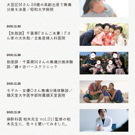
大田区Mさん 38歳の高齢出産で無痛
分娩を決意／昭和大学病院
2021.11.30
【失敗談】千葉県Fさんご夫妻｜Fさ
ん家の大失敗／北島産婦人科医院
2021.11.29
助産師・千葉県Mさんの無痛分娩体験
談／鎌ヶ谷バースクリニック
2021.11.25
モデル・女優Oさん無痛分娩体験談／
順天堂大学医学部附属順天堂医院
2021.11.16
麻酔科医 柏木先生 vol.01 | 監修の柏
木先生に、色々と聞いてみました。