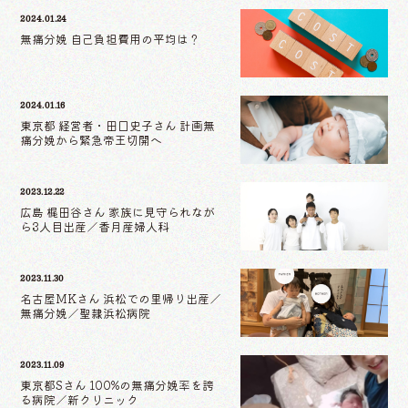
2024.01.24
無痛分娩 自己負担費用の平均は？
2024.01.16
東京都 経営者・田口史子さん 計画無
痛分娩から緊急帝王切開へ
2023.12.22
広島 梶田谷さん 家族に見守られなが
ら3人目出産／香月産婦人科
2023.11.30
名古屋MKさん 浜松での里帰り出産／
無痛分娩／聖隷浜松病院
2023.11.09
東京都Sさん 100%の無痛分娩率を誇
る病院／新クリニック