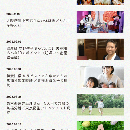
2025.11.29
大阪府豊中市 Cさんの体験談／たかせ
産婦人科
2025.09.05
助産師 立野裕子さんvol.01 _夫が知
るべき10のポイント（妊娠中〜出産
準備編）
2025.08.31
神奈川県 セラピストさんゆかさんの
無痛分娩体験談 ／新横浜母と子の病
院
2025.08.25
東京都蓮井英理さん 3人目で念願の
無痛分娩／東京衛生アドベンチスト病
院
2025.08.15