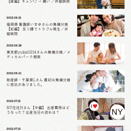
【後編】キュン♡ → 痛い ／井槌病院
2022.08.31
福岡県 看護師いまゆさんの無痛分娩
【前編】 反り腰でトラブル発生／井
槌病院
2022.08.29
東京都yukiii0214さんの無痛分娩／メ
ディカルパーク湘南
2022.08.01
助産師・千葉県Lさん 最初は無痛分娩
に抵抗がありました。
2022.07.21
NY在住Hさん【中編】 出産費用はど
うなった？出産当日の流れは？
2022.07.15