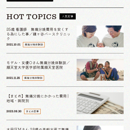
HOT TOPICS
人気記事
35歳 看護師 無痛分娩費用を安くす
る為にした事／鎌ヶ谷バースクリニッ
ク
無痛分娩体験談
2021.10.01
モデル・女優Oさん無痛分娩体験談／
順天堂大学医学部附属順天堂医院
無痛分娩体験談
2021.11.25
【まとめ】無痛分娩にかかった費用 |
地域・病院別
まとめ記事
2023.08.30
大田区Mさん 38歳の高齢出産で無痛