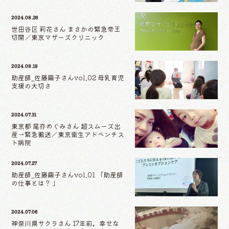
2024.08.26
世田谷区 莉花さん まさかの緊急帝王
切開／東京マザーズクリニック
2024.08.19
助産師_佐藤繭子さんvol.02 母乳育児
支援の大切さ
2024.07.31
東京都 尾亦めぐみさん 超スムーズ出
産→緊急搬送／東京衛生アドベンチス
ト病院
2024.07.27
助産師_佐藤繭子さんvol.01 「助産師
の仕事とは？ 」
2024.07.06
神奈川県サクラさん 17年前。幸せな