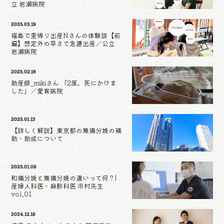
立 岩瀬病院
2025.03.19
福島で里帰り出産Nさんの体験談【前
編】想定外の早さで急遽出産／公立
岩瀬病院
2025.02.16
助産師_mikiさん 「2度、死にかけま
した」／愛育病院
2025.01.13
【詳しく解説】東京都の無痛分娩の補
助・助成について
2025.01.09
和痛分娩と無痛分娩の違いって何？|
産婦人科医・麻酔科医 市村先生
vol.01
2024.12.19