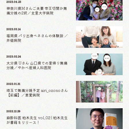
2023.04.23
神奈川県Mさんご夫妻 帝王切開か無
痛分娩の2択／北里大学病院
2023.03.14
福岡県 パリ出身ベネさんの体験談 ／
井槌病院
2023.02.24
大分県 Uさん 山口県での里帰り無痛
分娩／やかべ産婦人科医院
2023.01.31
埼玉で無痛分娩予定 airi_ozonoさん
【前編】／恵愛病院
2022.12.29
麻酔科医 柏木先生 vol.02 | 柏木先生
が書籍をリリース！