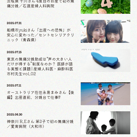
茨城県 十川さん 4度目のお産で初の無
痛分娩／石渡産婦人科病院
2025.07.31
船橋市yukiさん「出産への恐怖」が
安心に変わった／セントセシリアクリ
ニック（青森県）
2025.07.15
東京の無痛分娩助成は“声の大きい人
だけが得する”制度なのか？ 医師が語
る実態と課題 | 産婦人科医・麻酔科医
市村先生vol.02
2025.07.11
オーストラリア在住永易まみさん【後
編】出産直前、分娩台で仕事⁉
2025.06.30
神奈川 R.Eさん 第3子で初の無痛分娩
／愛育病院（大和市）