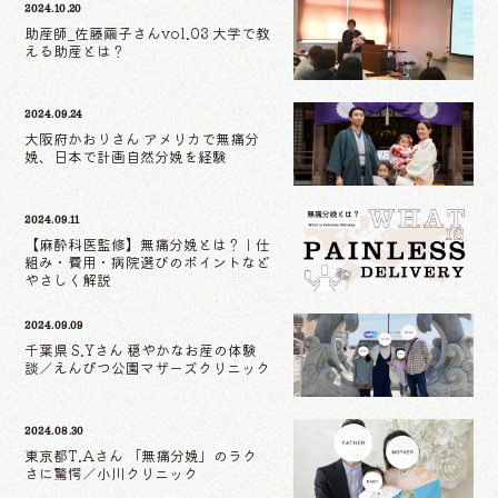
2024.10.20
助産師_佐藤繭子さんvol.03 大学で教
える助産とは？
2024.09.24
大阪府かおりさん アメリカで無痛分
娩、日本で計画自然分娩を経験
2024.09.11
【麻酔科医監修】無痛分娩とは？｜仕
組み・費用・病院選びのポイントなど
やさしく解説
2024.09.09
千葉県 S.Yさん 穏やかなお産の体験
談／えんぴつ公園マザーズクリニック
2024.08.30
東京都T.Aさん 「無痛分娩」のラク
さに驚愕／小川クリニック