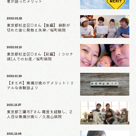
者が語ったメリット
2022.02.22
東京都杉並区Oさん【後編】 麻酔が
切れた後に発熱と失神／桜町病院
2022.02.10
東京都杉並区Oさん【前編】｜コロナ
禍1人でのお産／桜町病院
2022.01.30
【まとめ】無痛分娩のデメリット｜リ
アルな体験談より
2021.12.27
東京都三鷹市Fさん 難産を経験し、2
人目は無痛分娩に／久我山病院
2021.12.06