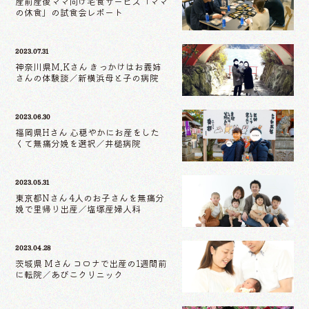
産前産後ママ向け宅食サービス「ママ
の休食」の試食会レポート
2023.07.31
神奈川県M.Kさん きっかけはお義姉
さんの体験談／新横浜母と子の病院
2023.06.30
福岡県Hさん 心穏やかにお産をした
くて無痛分娩を選択／井槌病院
2023.05.31
東京都Nさん 4人のお子さんを無痛分
娩で里帰り出産／塩塚産婦人科
2023.04.28
茨城県 Mさん コロナで出産の1週間前
に転院／あびこクリニック