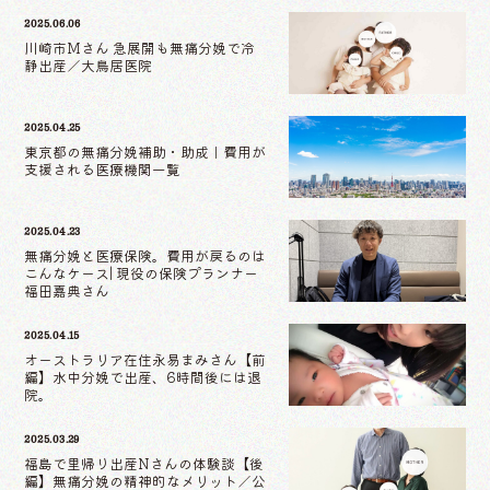
2025.06.06
川崎市Mさん 急展開も無痛分娩で冷
静出産／大鳥居医院
2025.04.25
東京都の無痛分娩補助・助成｜費用が
支援される医療機関一覧
2025.04.23
無痛分娩と医療保険。費用が戻るのは
こんなケース| 現役の保険プランナー
福田嘉典さん
2025.04.15
オーストラリア在住永易まみさん【前
編】水中分娩で出産、6時間後には退
院。
2025.03.29
福島で里帰り出産Nさんの体験談【後
編】無痛分娩の精神的なメリット／公