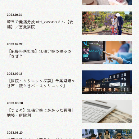
2023.10.31
埼玉で無痛分娩 airi_ozonoさん【後
編】／恵愛病院
2023.09.27
【麻酔科医監修】無痛分娩の痛みの
「なぜ？」
2023.09.18
【病院・クリニック探訪】千葉県鎌ケ
谷市「鎌ケ谷バースクリニック」
2023.08.30
【まとめ】無痛分娩にかかった費用 |
地域・病院別
2023.08.10