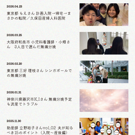
2026.04.23
東京都 もえさん 計画入院→帰宅→ま
さかの転院／久保田産婦人科医院
2026.03.25
大阪府和泉市 小児科看護師・小畑さ
ん 3人目で選んだ無痛分娩
2026.02.20
東京都 三好 理枝さん シンガポールで
の無痛分娩
2026.01.31
神奈川県藤沢市K.Iさん 無痛分娩予定
も流産でトラブル
2025.11.30
助産師 立野裕子さんvol.02 夫が知る
べき15のポイント（入院〜産後編）