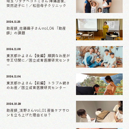
埼玉 ワタナベコトミさん 陣痛直後、
突然逆子に！／松田母子クリニック
2024.11.25
助産師_佐藤繭子さんvol.04 「助産
師」の課題
2024.11.08
東京都かよさん【後編】順調なお産が
帝王切開に／国立成育医療研究センタ
ー
2024.11.04
東京都かよさん【前編】トラブル続き
のお産／国立成育医療研究センター
2024.10.29
助産師_浅野さんvol.01 産後ケアサロ
ンを立ち上げた理由とは？