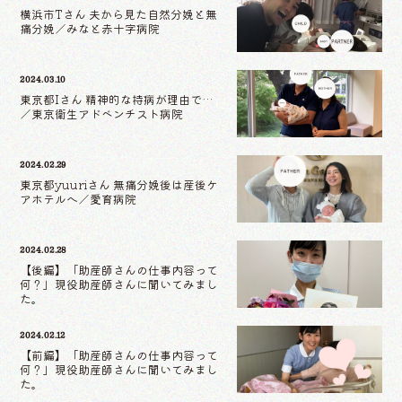
横浜市Tさん 夫から見た自然分娩と無
痛分娩／みなと赤十字病院
2024.03.10
東京都Iさん 精神的な持病が理由で…
／東京衛生アドベンチスト病院
2024.02.29
東京都yuuriさん 無痛分娩後は産後ケ
アホテルへ／愛育病院
2024.02.28
【後編】「助産師さんの仕事内容って
何？」現役助産師さんに聞いてみまし
た。
2024.02.12
【前編】「助産師さんの仕事内容って
何？」現役助産師さんに聞いてみまし
た。