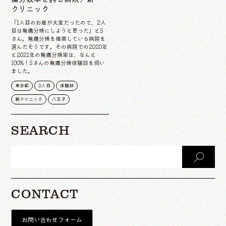
クリニック
「1人目のお産が大変だったので、2人
目は無痛分娩にしようと思った」とS
さん。無痛分娩を推奨している病院を
選んだそうです。その病院での2020年
と2021年の無痛分娩率は、なんと
100%！Sさんの無痛分娩体験談を伺い
ました。
東京都
2人目
体験談
新クリニック
八王子
SEARCH
CONTACT
お問い合わせフォーム