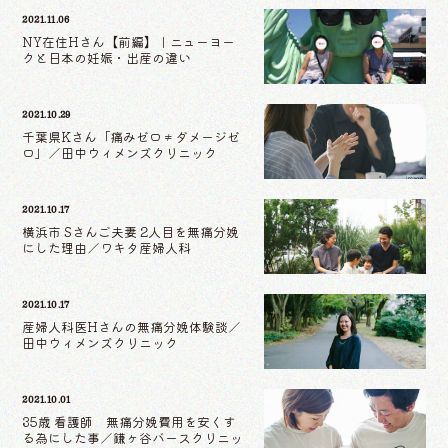
2021.11.06
NY在住Hさん【前編】｜ニューヨー
クと日本の妊娠・出産の違い
2021.10.29
千葉県Kさん「痛みゼロ≠ダメージゼ
ロ」／田中ウィメンズクリニック
2021.10.17
横浜市 Sさんご夫妻 2人目を無痛分娩
にした理由／ワキタ産婦人科
2021.10.17
産婦人科医Hさんの無痛分娩体験談／
田中ウィメンズクリニック
2021.10.01
35歳 看護師 無痛分娩費用を安くす
る為にした事／鎌ヶ谷バースクリニッ