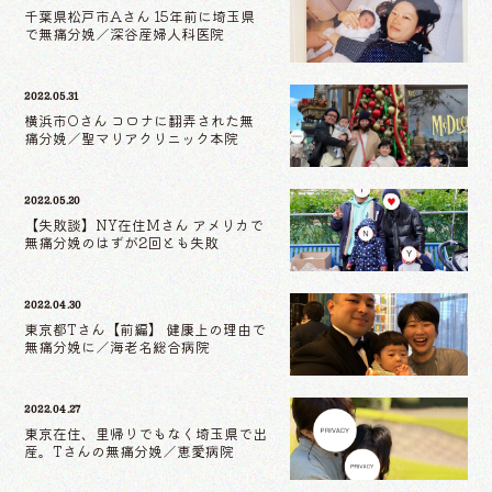
千葉県松戸市Aさん 15年前に埼玉県
で無痛分娩／深谷産婦人科医院
2022.05.31
横浜市Oさん コロナに翻弄された無
痛分娩／聖マリアクリニック本院
2022.05.20
【失敗談】NY在住Mさん アメリカで
無痛分娩のはずが2回とも失敗
2022.04.30
東京都Tさん【前編】 健康上の理由で
無痛分娩に／海老名総合病院
2022.04.27
東京在住、里帰りでもなく埼玉県で出
産。Tさんの無痛分娩／恵愛病院