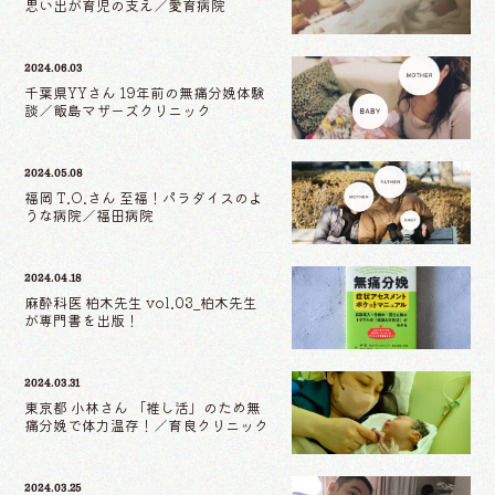
思い出が育児の支え／愛育病院
2024.06.03
千葉県YYさん 19年前の無痛分娩体験
談／飯島マザーズクリニック
2024.05.08
福岡 T.O.さん 至福！パラダイスのよ
うな病院／福田病院
2024.04.18
麻酔科医 柏木先生 vol.03_柏木先生
が専門書を出版！
2024.03.31
東京都 小林さん 「推し活」のため無
痛分娩で体力温存！／育良クリニック
2024.03.25