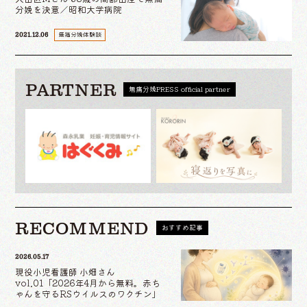
分娩を決意／昭和大学病院
無痛分娩体験談
2021.12.06
PARTNER
無痛分娩PRESS official partner
RECOMMEND
おすすめ記事
2026.05.17
現役小児看護師 小畑さん
vol.01「2026年4月から無料。赤ち
ゃんを守るRSウイルスのワクチン」