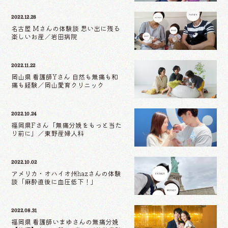
2022.12.28
名古屋 Mさんの体験談 思い出に残る
楽しいお産／岩田病院
2022.11.22
岡山県 看護師Yさん 自然も無痛も和
痛も経験／岡山愛育クリニック
2022.10.24
福岡県Fさん「無痛分娩をもっと当た
り前に」／東野産婦人科
2022.10.02
アメリカ・オハイオ州hazさんの体験
談「麻酔直後に血圧低下！」
2022.08.31
福岡県 看護師いまゆさんの無痛分娩