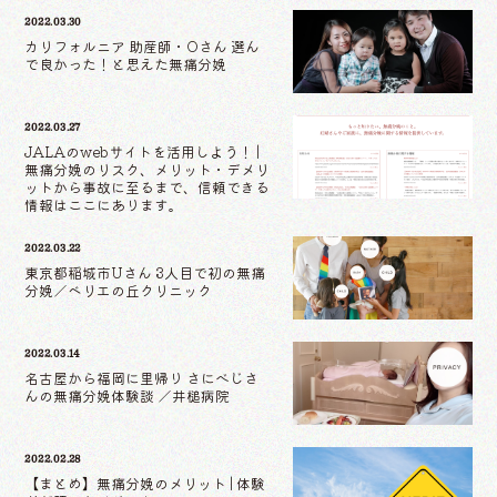
2022.03.30
カリフォルニア 助産師・Oさん 選ん
で良かった！と思えた無痛分娩
2022.03.27
JALAのwebサイトを活用しよう！ |
無痛分娩のリスク、メリット・デメリ
ットから事故に至るまで、信頼できる
情報はここにあります。
2022.03.22
東京都稲城市Uさん 3人目で初の無痛
分娩／ベリエの丘クリニック
2022.03.14
名古屋から福岡に里帰り さにべじさ
んの無痛分娩体験談 ／井槌病院
2022.02.28
【まとめ】無痛分娩のメリット | 体験