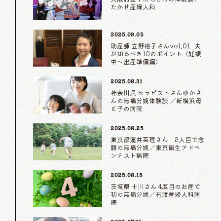
たかせ産婦人科
2025.09.05
助産師 立野裕子さんvol.01 _夫
が知るべき10のポイント（妊娠
中〜出産準備編）
2025.08.31
神奈川県 セラピストさんゆかさ
んの無痛分娩体験談 ／新横浜母
と子の病院
2025.08.25
東京都蓮井英理さん 3人目で念
願の無痛分娩／東京衛生アドベ
ンチスト病院
2025.08.15
茨城県 十川さん 4度目のお産で
初の無痛分娩／石渡産婦人科病
院