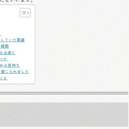
」
感じていた葛藤
た瞬間
る出産に
った
れる気持ち
に報じられました
こと