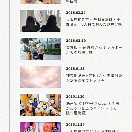
科医院
2026.03.25
大阪府和泉市 小児科看護師・小
畑さん 3人目で選んだ無痛分娩
2026.02.20
東京都 三好 理枝さん シンガポー
ルでの無痛分娩
2026.01.31
神奈川県藤沢市K.Iさん 無痛分娩
予定も流産でトラブル
2025.11.30
助産師 立野裕子さんvol.02 夫
が知るべき15のポイント（入
院〜産後編）
2025.11.29
大阪府豊中市 Cさんの体験談／