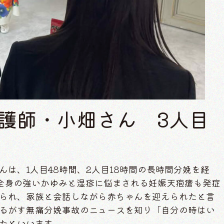
看護師・小畑さん 3人目
は、1人目48時間、2人目18時間の長時間分娩を経
全身の強いかゆみと湿疹に悩まされる妊娠天疱瘡も発症
られ、家族と会話しながら赤ちゃんを迎えられたと言
るがす無痛分娩事故のニュースを知り「自分の時はい
たといいます。