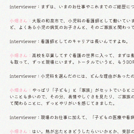
interviewer：まずは、いまのお仕事やこれまでのご経歴
小畑さん：
大阪の和泉市で、小児科の看護師として働いてい
ど、よくある小児の病気のお子さんと、そのご家族と関わっ
interviewer：看護師としてのキャリアは長いんですよね。
小畑さん：
高校を卒業してすぐ看護の世界に入って、まずは
も取って、ずっと現場にいます。トータルでいうと、もう30
interviewer：小児科を選んだのには、どんな理由があっ
小畑さん：
やっぱり「子ども」と「家族」がセットでいると
いことも多いので、その分、表情やしぐさを見たり、ご家族
て関わることに、ずっとやりがいを感じてきました。
interviewer：現場のお仕事に加えて、「子どもの医療
小畑さん：
はい。熱が出たときどうしたらいいかとか、受診