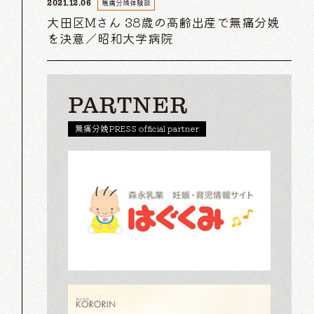
無痛分娩体験談
2021.12.06
大田区Mさん 38歳の高齢出産で無痛分娩
を決意／昭和大学病院
PARTNER
無痛分娩PRESS official partner