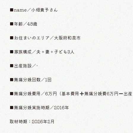
■name／小畑貴予さん
■年齢／48歳
■お住まいのエリア／大阪府和泉市
■家族構成／夫＋妻＋子ども3人
■出産施設／-
■無痛分娩回数／1回
■無痛分娩費用／6万円（基本費用
無痛分娩費6万円
出産
■無痛分娩実施時期／2016年
取材時期：2026年2月