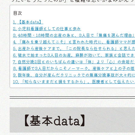
目次
【基本data】
小児科看護師としての仕事と歩み
48時間・18時間の出産のあと、3人目で「無痛を選んだ理由
「痛みを乗り越えてこそ」と言われた時代に、看護師ママが
出産から産後ケアまで。「この院長なら任せられる」と思え
破水で始まった3人目のお産。麻酔が効いて、家族と会話でき
自然分娩2回とのいちばんの違いは「体」より「心」の余裕だ
看護師で3人目だからこそノーマーク。産後ケアと上の子の揺
数年後、自分が産んだクリニックでの無痛分娩事故が大々的
「知らないままだと損をするから」。医療者として伝えたい
【基本data】