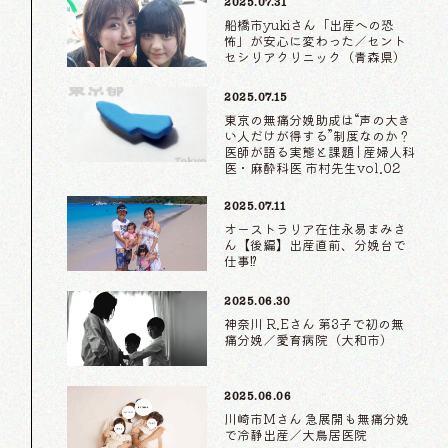
2025.07.31
船橋市yukiさん「出産への恐
怖」が安心に変わった／セント
セシリアクリニック（青森県）
2025.07.15
東京の無痛分娩助成は“声の大き
い人だけが得する”制度なのか？
医師が語る実態と課題 | 産婦人科
医・麻酔科医 市村先生vol.02
2025.07.11
オーストラリア在住永易まみさ
ん【後編】出産直前、分娩台で
仕事⁉
2025.06.30
神奈川 R.Eさん 第3子で初の無
痛分娩／愛育病院（大和市）
2025.06.06
川崎市Mさん 急展開も無痛分娩
で冷静出産／大鳥居医院