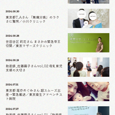
2024.08.30
東京都T.Aさん 「無痛分娩」のラク
さに驚愕／小川クリニック
2024.08.26
世田谷区 莉花さん まさかの緊急帝王
切開／東京マザーズクリニック
2024.08.19
助産師_佐藤繭子さんvol.02 母乳育児
支援の大切さ
2024.07.31
東京都 尾亦めぐみさん 超スムーズ出
産→緊急搬送／東京衛生アドベンチス
ト病院
2024.07.27
助産師_佐藤繭子さんvol.01 「助産師