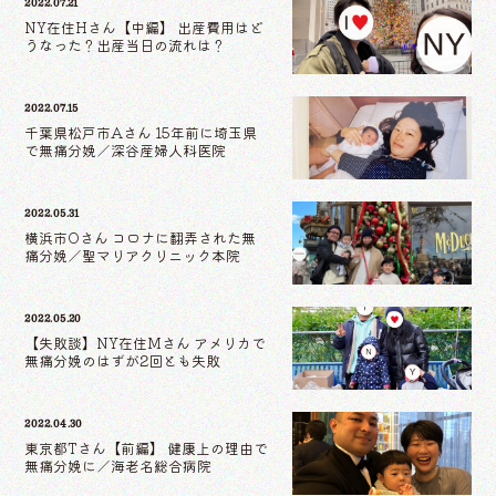
2022.07.21
NY在住Hさん【中編】 出産費用はど
うなった？出産当日の流れは？
2022.07.15
千葉県松戸市Aさん 15年前に埼玉県
で無痛分娩／深谷産婦人科医院
2022.05.31
横浜市Oさん コロナに翻弄された無
痛分娩／聖マリアクリニック本院
2022.05.20
【失敗談】NY在住Mさん アメリカで
無痛分娩のはずが2回とも失敗
2022.04.30
東京都Tさん【前編】 健康上の理由で
無痛分娩に／海老名総合病院