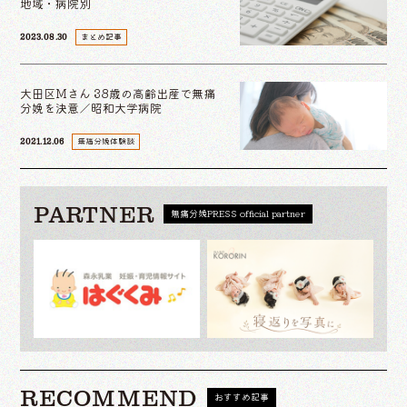
地域・病院別
まとめ記事
2023.08.30
大田区Mさん 38歳の高齢出産で無痛
分娩を決意／昭和大学病院
無痛分娩体験談
2021.12.06
PARTNER
無痛分娩PRESS official partner
RECOMMEND
おすすめ記事