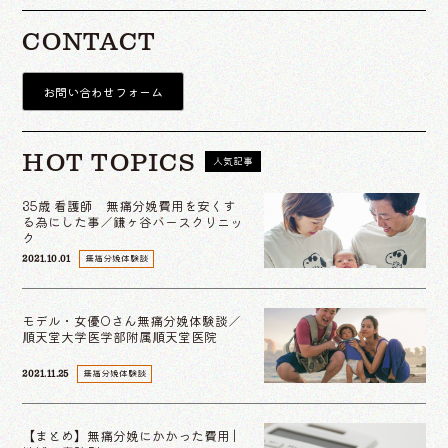
CONTACT
お問い合わせフォーム
HOT TOPICS
人気記事
35歳 看護師 無痛分娩費用を安くす
る為にした事／鎌ヶ谷バースクリニッ
ク
無痛分娩体験談
2021.10.01
モデル・女優Oさん無痛分娩体験談／
順天堂大学医学部附属順天堂医院
無痛分娩体験談
2021.11.25
【まとめ】無痛分娩にかかった費用 |