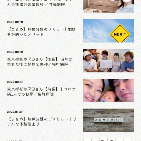
んの無痛分娩体験談 ／井槌病院
2022.02.28
【まとめ】無痛分娩のメリット | 体験
者が語ったメリット
2022.02.22
東京都杉並区Oさん【後編】 麻酔が
切れた後に発熱と失神／桜町病院
2022.02.10
東京都杉並区Oさん【前編】｜コロナ
禍1人でのお産／桜町病院
2022.01.30
【まとめ】無痛分娩のデメリット｜リ
アルな体験談より