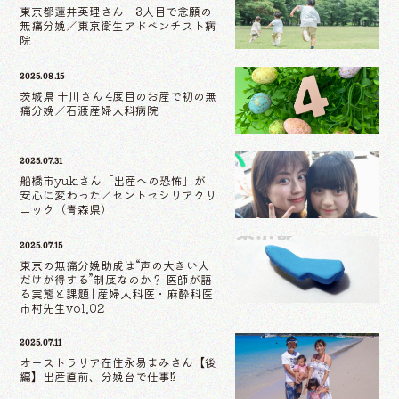
東京都蓮井英理さん 3人目で念願の
無痛分娩／東京衛生アドベンチスト病
院
2025.08.15
茨城県 十川さん 4度目のお産で初の無
痛分娩／石渡産婦人科病院
2025.07.31
船橋市yukiさん「出産への恐怖」が
安心に変わった／セントセシリアクリ
ニック（青森県）
2025.07.15
東京の無痛分娩助成は“声の大きい人
だけが得する”制度なのか？ 医師が語
る実態と課題 | 産婦人科医・麻酔科医
市村先生vol.02
2025.07.11
オーストラリア在住永易まみさん【後
編】出産直前、分娩台で仕事⁉