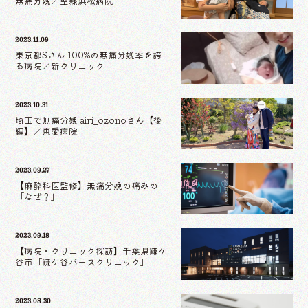
無痛分娩／聖隷浜松病院
2023.11.09
東京都Sさん 100%の無痛分娩率を誇
る病院／新クリニック
2023.10.31
埼玉で無痛分娩 airi_ozonoさん【後
編】／恵愛病院
2023.09.27
【麻酔科医監修】無痛分娩の痛みの
「なぜ？」
2023.09.18
【病院・クリニック探訪】千葉県鎌ケ
谷市「鎌ケ谷バースクリニック」
2023.08.30