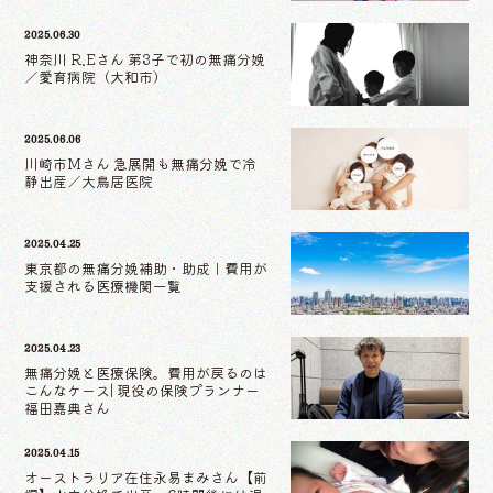
2025.06.30
神奈川 R.Eさん 第3子で初の無痛分娩
／愛育病院（大和市）
2025.06.06
川崎市Mさん 急展開も無痛分娩で冷
静出産／大鳥居医院
2025.04.25
東京都の無痛分娩補助・助成｜費用が
支援される医療機関一覧
2025.04.23
無痛分娩と医療保険。費用が戻るのは
こんなケース| 現役の保険プランナー
福田嘉典さん
2025.04.15
オーストラリア在住永易まみさん【前