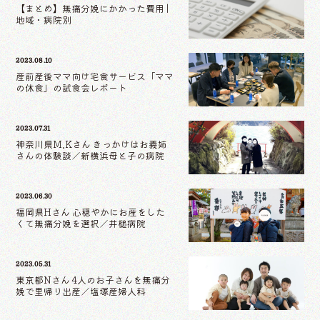
【まとめ】無痛分娩にかかった費用 |
地域・病院別
2023.08.10
産前産後ママ向け宅食サービス「ママ
の休食」の試食会レポート
2023.07.31
神奈川県M.Kさん きっかけはお義姉
さんの体験談／新横浜母と子の病院
2023.06.30
福岡県Hさん 心穏やかにお産をした
くて無痛分娩を選択／井槌病院
2023.05.31
東京都Nさん 4人のお子さんを無痛分
娩で里帰り出産／塩塚産婦人科