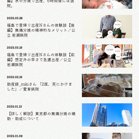
編】水中分娩で出産、6時間後には退
院。
2025.03.29
福島で里帰り出産Nさんの体験談【後
編】無痛分娩の精神的なメリット／公
立 岩瀬病院
2025.03.19
福島で里帰り出産Nさんの体験談【前
編】想定外の早さで急遽出産／公立
岩瀬病院
2025.02.16
助産師_mikiさん 「2度、死にかけま
した」／愛育病院
2025.01.13
【詳しく解説】東京都の無痛分娩の補
助・助成について
2025.01.09