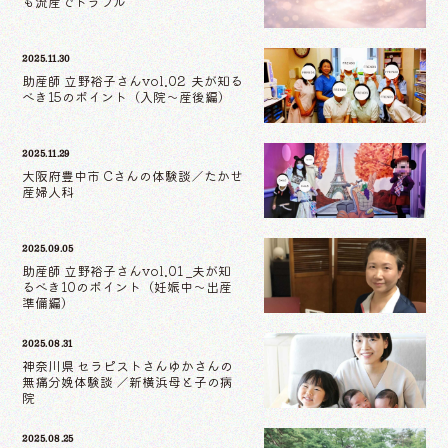
も流産でトラブル
2025.11.30
助産師 立野裕子さんvol.02 夫が知る
べき15のポイント（入院〜産後編）
2025.11.29
大阪府豊中市 Cさんの体験談／たかせ
産婦人科
2025.09.05
助産師 立野裕子さんvol.01 _夫が知
るべき10のポイント（妊娠中〜出産
準備編）
2025.08.31
神奈川県 セラピストさんゆかさんの
無痛分娩体験談 ／新横浜母と子の病
院
2025.08.25