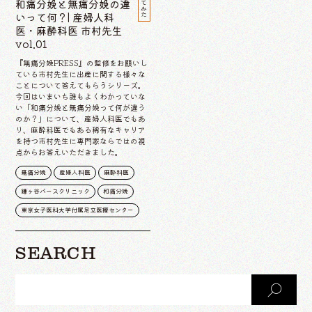
和痛分娩と無痛分娩の違
いって何？| 産婦人科
医・麻酔科医 市村先生
vol.01
『無痛分娩PRESS』の監修をお願いし
ている市村先生に出産に関する様々な
ことについて答えてもらうシリーズ。
今回はいまいち誰もよくわかっていな
い「和痛分娩と無痛分娩って何が違う
のか？」について、産婦人科医でもあ
り、麻酔科医でもある稀有なキャリア
を持つ市村先生に専門家ならではの視
点からお答えいただきました。
無痛分娩
産婦人科医
麻酔科医
鎌ヶ谷バースクリニック
和痛分娩
東京女子医科大学付属足立医療センター
SEARCH