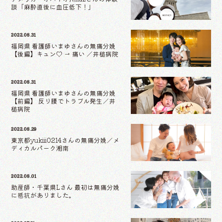
談「麻酔直後に血圧低下！」
2022.08.31
福岡県 看護師いまゆさんの無痛分娩
【後編】キュン♡ → 痛い ／井槌病院
2022.08.31
福岡県 看護師いまゆさんの無痛分娩
【前編】 反り腰でトラブル発生／井
槌病院
2022.08.29
東京都yukiii0214さんの無痛分娩／メ
ディカルパーク湘南
2022.08.01
助産師・千葉県Lさん 最初は無痛分娩
に抵抗がありました。