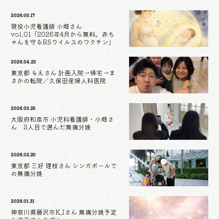
2026.05.17
現役小児看護師 小畑さん
vol.01「2026年4月から無料。赤ち
ゃんを守るRSウイルスのワクチン」
2026.04.23
東京都 もえさん 計画入院→帰宅→ま
さかの転院／久保田産婦人科医院
2026.03.25
大阪府和泉市 小児科看護師・小畑さ
ん 3人目で選んだ無痛分娩
2026.02.20
東京都 三好 理枝さん シンガポールで
の無痛分娩
2026.01.31
神奈川県藤沢市K.Iさん 無痛分娩予定