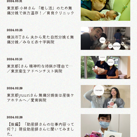
2024.03.31
東京都 小林さん 「推し活」のため無
痛分娩で体力温存！／育良クリニック
2024.03.25
横浜市Tさん 夫から見た自然分娩と無
痛分娩／みなと赤十字病院
2024.03.10
東京都Iさん 精神的な持病が理由で…
／東京衛生アドベンチスト病院
2024.02.29
東京都yuuriさん 無痛分娩後は産後ケ
アホテルへ／愛育病院
2024.02.28
【後編】「助産師さんの仕事内容って
何？」現役助産師さんに聞いてみまし
た。