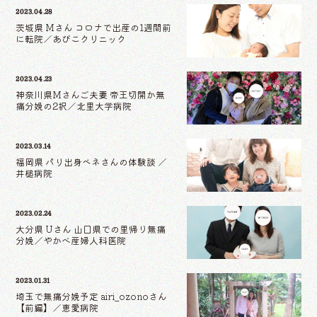
2023.04.28
茨城県 Mさん コロナで出産の1週間前
に転院／あびこクリニック
2023.04.23
神奈川県Mさんご夫妻 帝王切開か無
痛分娩の2択／北里大学病院
2023.03.14
福岡県 パリ出身ベネさんの体験談 ／
井槌病院
2023.02.24
大分県 Uさん 山口県での里帰り無痛
分娩／やかべ産婦人科医院
2023.01.31
埼玉で無痛分娩予定 airi_ozonoさん
【前編】／恵愛病院