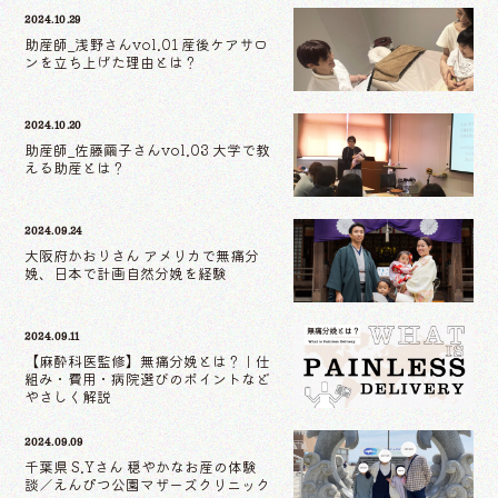
2024.10.29
助産師_浅野さんvol.01 産後ケアサロ
ンを立ち上げた理由とは？
2024.10.20
助産師_佐藤繭子さんvol.03 大学で教
える助産とは？
2024.09.24
大阪府かおりさん アメリカで無痛分
娩、日本で計画自然分娩を経験
2024.09.11
【麻酔科医監修】無痛分娩とは？｜仕
組み・費用・病院選びのポイントなど
やさしく解説
2024.09.09
千葉県 S.Yさん 穏やかなお産の体験
談／えんぴつ公園マザーズクリニック