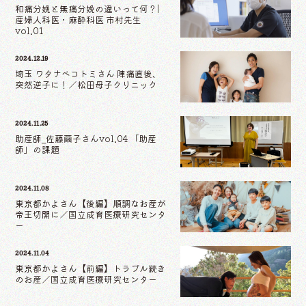
和痛分娩と無痛分娩の違いって何？|
産婦人科医・麻酔科医 市村先生
vol.01
2024.12.19
埼玉 ワタナベコトミさん 陣痛直後、
突然逆子に！／松田母子クリニック
2024.11.25
助産師_佐藤繭子さんvol.04 「助産
師」の課題
2024.11.08
東京都かよさん【後編】順調なお産が
帝王切開に／国立成育医療研究センタ
ー
2024.11.04
東京都かよさん【前編】トラブル続き
のお産／国立成育医療研究センター