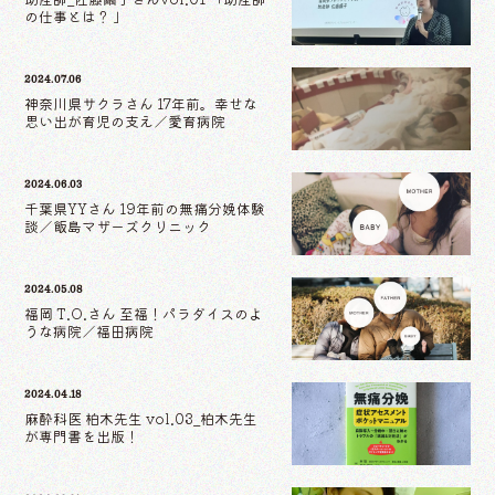
の仕事とは？ 」
2024.07.06
神奈川県サクラさん 17年前。幸せな
思い出が育児の支え／愛育病院
2024.06.03
千葉県YYさん 19年前の無痛分娩体験
談／飯島マザーズクリニック
2024.05.08
福岡 T.O.さん 至福！パラダイスのよ
うな病院／福田病院
2024.04.18
麻酔科医 柏木先生 vol.03_柏木先生
が専門書を出版！