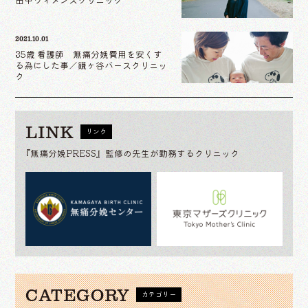
2021.10.01
35歳 看護師 無痛分娩費用を安くす
る為にした事／鎌ヶ谷バースクリニッ
ク
LINK
リンク
『無痛分娩PRESS』監修の先生が勤務するクリニック
CATEGORY
カテゴリー