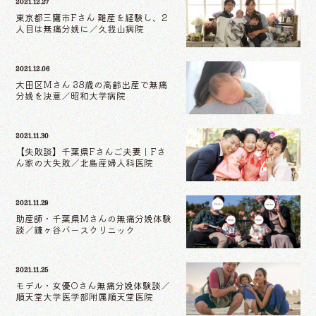
2021.12.27
東京都三鷹市Fさん 難産を経験し、2
人目は無痛分娩に／久我山病院
2021.12.06
大田区Mさん 38歳の高齢出産で無痛
分娩を決意／昭和大学病院
2021.11.30
【失敗談】千葉県Fさんご夫妻｜Fさ
ん家の大失敗／北島産婦人科医院
2021.11.29
助産師・千葉県Mさんの無痛分娩体験
談／鎌ヶ谷バースクリニック
2021.11.25
モデル・女優Oさん無痛分娩体験談／
順天堂大学医学部附属順天堂医院