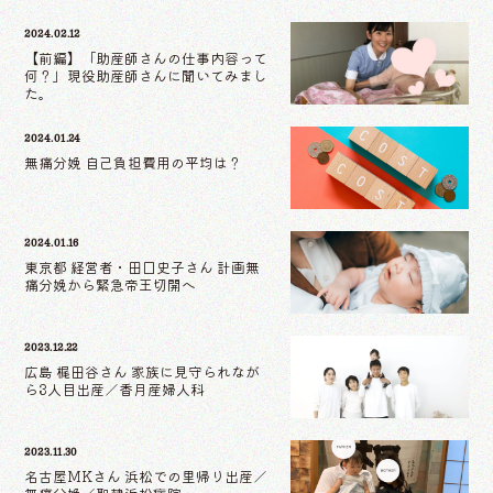
2024.02.12
【前編】「助産師さんの仕事内容って
何？」現役助産師さんに聞いてみまし
た。
2024.01.24
無痛分娩 自己負担費用の平均は？
2024.01.16
東京都 経営者・田口史子さん 計画無
痛分娩から緊急帝王切開へ
2023.12.22
広島 梶田谷さん 家族に見守られなが
ら3人目出産／香月産婦人科
2023.11.30
名古屋MKさん 浜松での里帰り出産／