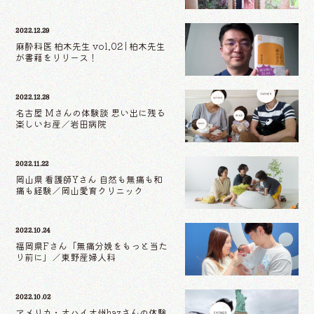
2022.12.29
麻酔科医 柏木先生 vol.02 | 柏木先生
が書籍をリリース！
2022.12.28
名古屋 Mさんの体験談 思い出に残る
楽しいお産／岩田病院
2022.11.22
岡山県 看護師Yさん 自然も無痛も和
痛も経験／岡山愛育クリニック
2022.10.24
福岡県Fさん「無痛分娩をもっと当た
り前に」／東野産婦人科
2022.10.02
アメリカ・オハイオ州hazさんの体験