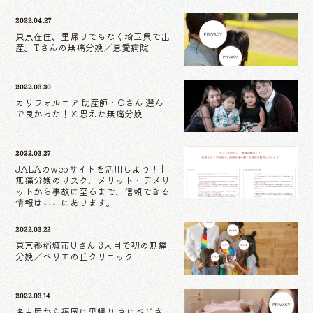
2022.04.27
東京在住、里帰りでもなく埼玉県で出
産。Tさんの無痛分娩／恵愛病院
2022.03.30
カリフォルニア 助産師・Oさん 選ん
で良かった！と思えた無痛分娩
2022.03.27
JALAのwebサイトを活用しよう！ |
無痛分娩のリスク、メリット・デメリ
ットから事故に至るまで、信頼できる
情報はここにあります。
2022.03.22
東京都稲城市Uさん 3人目で初の無痛
分娩／ベリエの丘クリニック
2022.03.14
名古屋から福岡に里帰り さにべじさ