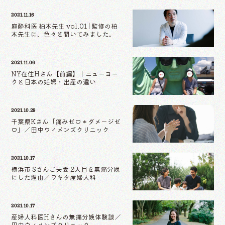
2021.11.16
麻酔科医 柏木先生 vol.01 | 監修の柏
木先生に、色々と聞いてみました。
2021.11.06
NY在住Hさん【前編】｜ニューヨー
クと日本の妊娠・出産の違い
2021.10.29
千葉県Kさん「痛みゼロ≠ダメージゼ
ロ」／田中ウィメンズクリニック
2021.10.17
横浜市 Sさんご夫妻 2人目を無痛分娩
にした理由／ワキタ産婦人科
2021.10.17
産婦人科医Hさんの無痛分娩体験談／
田中ウィメンズクリニック