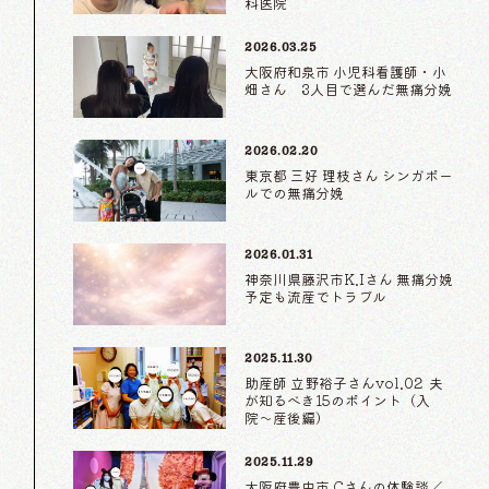
科医院
2026.03.25
大阪府和泉市 小児科看護師・小
畑さん 3人目で選んだ無痛分娩
2026.02.20
東京都 三好 理枝さん シンガポー
ルでの無痛分娩
2026.01.31
神奈川県藤沢市K.Iさん 無痛分娩
予定も流産でトラブル
2025.11.30
助産師 立野裕子さんvol.02 夫
が知るべき15のポイント（入
院〜産後編）
2025.11.29
大阪府豊中市 Cさんの体験談／