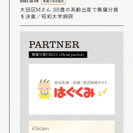
無痛分娩体験談
2021.12.06
大田区Mさん 38歳の高齢出産で無痛分娩
を決意／昭和大学病院
PARTNER
無痛分娩PRESS official partner