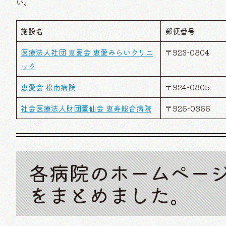
い。
施設名
郵便番号
医療法人社団 恵愛会 恵愛みらいクリニ
〒923-0804
ック
恵愛会 松南病院
〒924-0805
社会医療法人財団董仙会 恵寿総合病院
〒926-0866
各病院のホームペー
をまとめました。