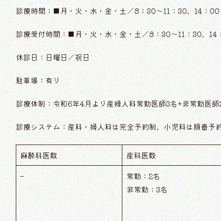
診療時間：■月・火・水・金・土／8：30〜11：30、14：00〜
診療受付時間：■月・火・水・金・土／8：30〜11：30、14：0
休診日：日曜日／祝日
駐車場：有り
診療体制：令和6年4月より産婦人科常勤医師3名+非常勤医師
診療システム：産科・婦人科は完全予約制、小児科は順番予
麻酔科医数
産科医数
–
常勤：2名
非常勤：3名