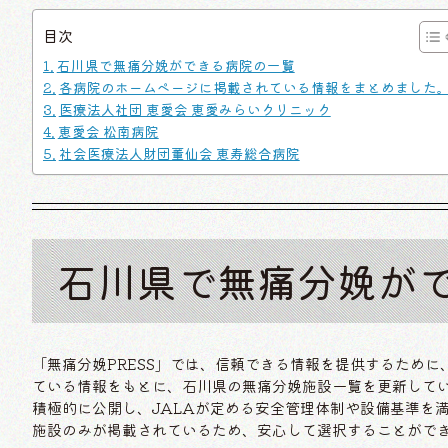
目次
石川県で無痛分娩ができる病院の一覧
各病院のホームページに掲載されている情報をまとめました
医療法人社団 恵愛会 恵愛みらいクリニック
恵愛会 松南病院
社会医療法人財団董仙会 恵寿総合病院
石川県で無痛分娩が
「無痛分娩PRESS」では、信頼できる情報を提供するために
ている情報をもとに、石川県の無痛分娩施設一覧を更新してい
積極的に公開し、JALAが定める安全管理体制や設備基準を
施設のみが掲載されているため、安心して選択することができ