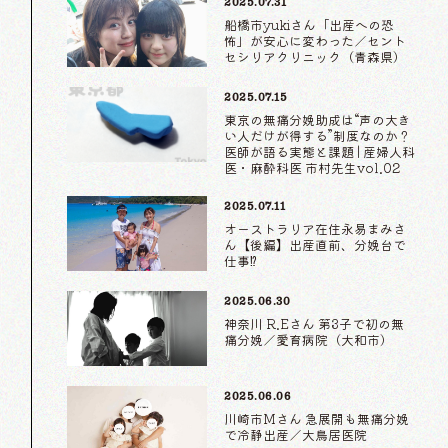
2025.07.31
船橋市yukiさん「出産への恐
怖」が安心に変わった／セント
セシリアクリニック（青森県）
2025.07.15
東京の無痛分娩助成は“声の大き
い人だけが得する”制度なのか？
医師が語る実態と課題 | 産婦人科
医・麻酔科医 市村先生vol.02
2025.07.11
オーストラリア在住永易まみさ
ん【後編】出産直前、分娩台で
仕事⁉
2025.06.30
神奈川 R.Eさん 第3子で初の無
痛分娩／愛育病院（大和市）
2025.06.06
川崎市Mさん 急展開も無痛分娩
で冷静出産／大鳥居医院