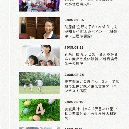
たかせ産婦人科
2025.09.05
助産師 立野裕子さんvol.01 _夫
が知るべき10のポイント（妊娠
中〜出産準備編）
2025.08.31
神奈川県 セラピストさんゆかさ
んの無痛分娩体験談 ／新横浜母
と子の病院
2025.08.25
東京都蓮井英理さん 3人目で念
願の無痛分娩／東京衛生アドベ
ンチスト病院
2025.08.15
茨城県 十川さん 4度目のお産で
初の無痛分娩／石渡産婦人科病
院