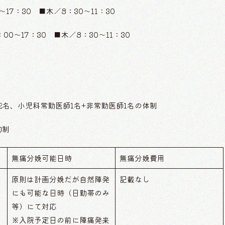
17：30 ■木／8：30〜11：30
0〜17：30 ■木／8：30〜11：30
2名、小児科常勤医師1名+非常勤医師1名の体制
約制
無痛分娩可能日時
無痛分娩費用
原則は計画分娩だが自然陣発
記載なし
にも可能な日時（日勤帯のみ
等）にて対応
※入院予定日の前に陣痛発来