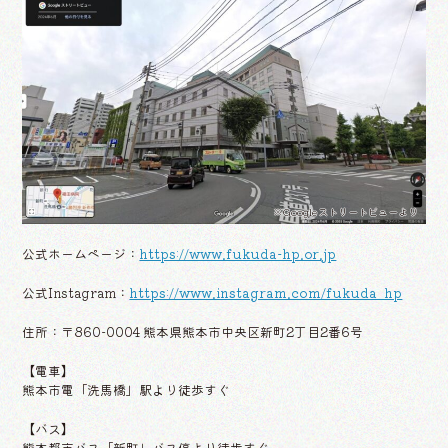
※Googleストリートビューより
公式ホームページ：
https://www.fukuda-hp.or.jp
公式Instagram：
https://www.instagram.com/fukuda_hp
住所：〒860-0004 熊本県熊本市中央区新町2丁目2番6号
【電車】
熊本市電「洗馬橋」駅より徒歩すぐ
【バス】
熊本都市バス「新町」バス停より徒歩すぐ