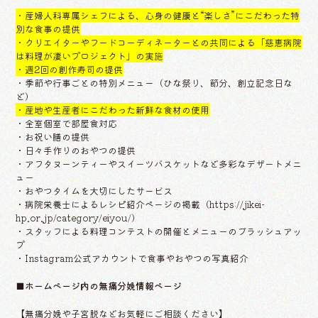
・産婦人科専属シェフによる、心身の健康と“楽しさ”にこだわった特
別な食事の提供
・クリエイターやフードコーディネーターとの共同による「慈恵病院
は料理が凄いプロジェクト」の実施
・週2回の創作寿司の提供
・季節や行事ごとの特別メニュー（ひな祭り、節分、創立記念日な
ど）
・産地や生産者にこだわった新鮮な食材の使用
・全室個室で部屋食対応
・お祝い膳の提供
・日々手作りのおやつの提供
・アフタヌーンティーやスイーツバスケットなど多彩なデザートメニ
ュー
・おやつタイムを大切にしたサービス
・病院栄養士によるレシピ紹介ページの掲載（https://jikei-
hp.or.jp/category/eiyou/）
・スタッフによる料理コンテストの開催とメニューのブラッシュアッ
プ
・Instagram公式アカウントで食事やおやつの写真紹介
■ホームページ内の無痛分娩情報ページ
【無痛分娩や子宮脱などお気軽にご相談ください】