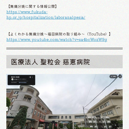
【無痛分娩に関する情報公開】
https://www.fukuda-
hp.or.jp/hospitalization/laboranalgesia/
【よくわかる無痛分娩～福田病院の取り組み～（YouTube）】
https://www.youtube.com/watch?v=sa4bcWozW9g
医療法人 聖粒会 慈恵病院