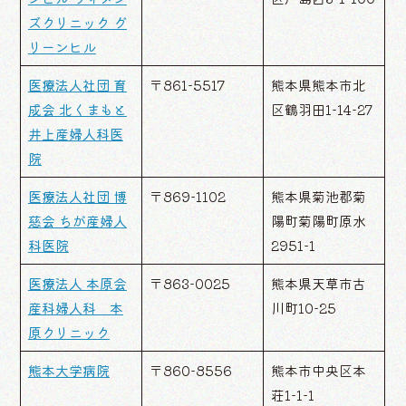
ズクリニック グ
リーンヒル
医療法人社団 育
〒861-5517
熊本県熊本市北
成会 北くまもと
区鶴羽田1-14-27
井上産婦人科医
院
医療法人社団 博
〒869-1102
熊本県菊池郡菊
慈会 ちが産婦人
陽町菊陽町原水
科医院
2951-1
医療法人 本原会
〒863-0025
熊本県天草市古
産科婦人科 本
川町10-25
原クリニック
熊本大学病院
〒860-8556
熊本市中央区本
荘1-1-1