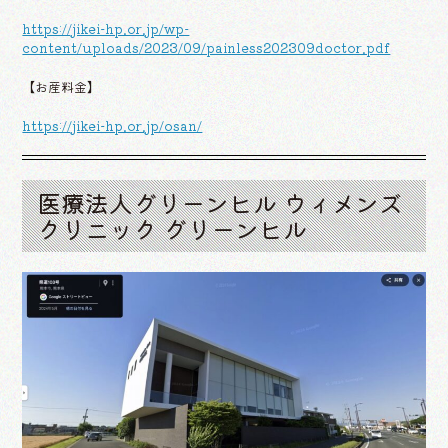
https://jikei-hp.or.jp/wp-
content/uploads/2023/09/painless202309doctor.pdf
【お産料金】
https://jikei-hp.or.jp/osan/
医療法人グリーンヒル ウィメンズ
クリニック グリーンヒル