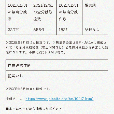
2021/12/31
2021/12/31
2021/12/31
娩実績
の無痛分娩
の全分娩取
の無痛分娩
率
扱数
件数
32.7％
556件
182件
記載なし
※2025年5月時点の情報です。※無痛分娩率はHP・JALAに掲載さ
れている全分娩取扱数（帝王切開含む）と無痛分娩数から算出した数
値になります。小数点2以下は切り捨て。
医療連携体制
記載なし
※2025年5月時点の情報です。
情報ソース：
https://www.jalasite.org/hp/10417.html
■ホームページから抽出したポイント