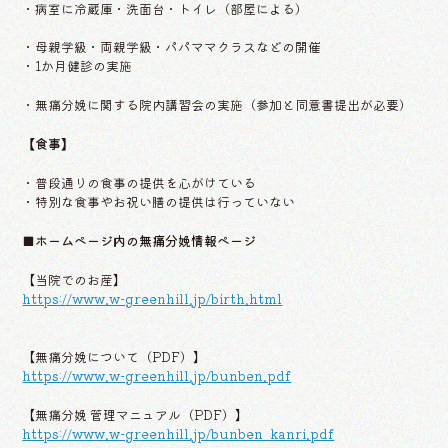
・病室に冷蔵庫・洗面台・トイレ（部屋による）
・母親学級・両親学級・パパママクラスなどの開催
・1か月健診の実施
・無痛分娩に関する院内講習会の実施（参加と同意書提出が必要）
【食事】
・普段通りの食事の提供を心がけている
・特別な食事やお祝い膳の提供は行っていない
■ホームページ内の無痛分娩情報ページ
【当院でのお産】
https://www.w-greenhill.jp/birth.html
【無痛分娩について（PDF）】
https://www.w-greenhill.jp/bunben.pdf
【無痛分娩 管理マニュアル（PDF）】
https://www.w-greenhill.jp/bunben_kanri.pdf