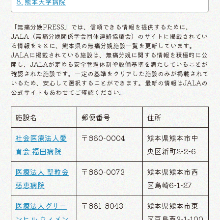
熊本大学病院
「無痛分娩PRESS」では、信頼できる情報を提供するために、
JALA（無痛分娩関係学会団体連絡協議会）のサイトに掲載されてい
る情報をもとに、熊本県の無痛分娩施設一覧を更新しています。
JALAに掲載されている施設は、無痛分娩に関する情報を積極的に公
開し、JALAが定める安全管理体制や設備基準を満たしていることが
確認された施設です。一定の基準をクリアした施設のみが掲載されて
いるため、安心して選択することができます。最新の情報はJALAの
公式サイトもあわせてご確認ください。
施設名
郵便番号
住所
社会医療法人愛
〒860-0004
熊本県熊本市中
育会 福田病院
央区新町2-2-6
医療法人 聖粒会
〒860-0073
熊本県熊本市西
慈恵病院
区島崎6-1-27
医療法人グリー
〒861-8043
熊本県熊本市東
ンヒル ウィメン
区戸島西3-1-100