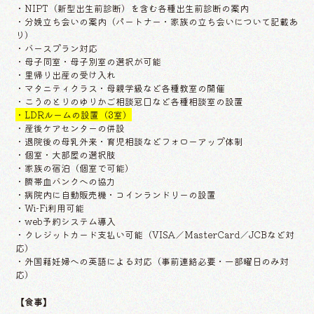
・NIPT（新型出生前診断）を含む各種出生前診断の案内
・分娩立ち会いの案内（パートナー・家族の立ち会いについて記載あ
り）
・バースプラン対応
・母子同室・母子別室の選択が可能
・里帰り出産の受け入れ
・マタニティクラス・母親学級など各種教室の開催
・こうのとりのゆりかご相談窓口など各種相談室の設置
・LDRルームの設置（3室）
・産後ケアセンターの併設
・退院後の母乳外来・育児相談などフォローアップ体制
・個室・大部屋の選択肢
・家族の宿泊（個室で可能）
・臍帯血バンクへの協力
・病院内に自動販売機・コインランドリーの設置
・Wi-Fi利用可能
・web予約システム導入
・クレジットカード支払い可能（VISA／MasterCard／JCBなど対
応）
・外国籍妊婦への英語による対応（事前連絡必要・一部曜日のみ対
応）
【食事】