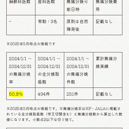
麻酔科医数
産科医数
無痛分娩可
無痛分娩費
能日時
用
–
常勤：3名
原則は自然
記載なし
陣発後
※2025年5月時点の情報です
2024/1/1 ～
2024/1/1 ～
2024/1/1 ～
累計無痛分
2024/12/31
2024/12/31
2024/12/31
娩実績
の無痛分娩
の全分娩取
の無痛分娩
率
扱数
件数
50.8％
494件
251件
記載なし
※2025年5月時点の情報です。※無痛分娩率はHP・JALAに掲載さ
れている全分娩取扱数（帝王切開含む）と無痛分娩数から算出した数
値になります。小数点2以下は切り捨て。