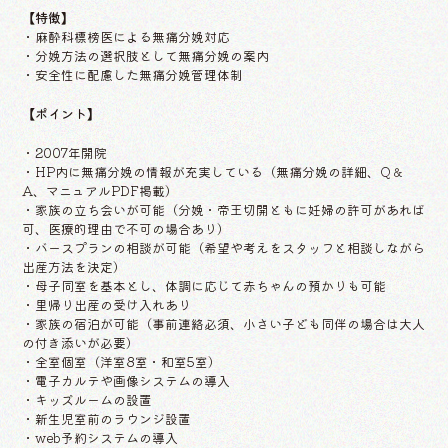
【特徴】
・麻酔科標榜医による無痛分娩対応
・分娩方法の選択肢として無痛分娩の案内
・安全性に配慮した無痛分娩管理体制
【ポイント】
・2007年開院
・HP内に無痛分娩の情報が充実している（無痛分娩の詳細、Q＆
A、マニュアルPDF掲載）
・家族の立ち会いが可能（分娩・帝王切開ともに妊婦の許可があれば
可、医療的理由で不可の場合あり）
・バースプランの相談が可能（希望や考えをスタッフと相談しながら
出産方法を決定）
・母子同室を基本とし、体調に応じて赤ちゃんの預かりも可能
・里帰り出産の受け入れあり
・家族の宿泊が可能（事前連絡必須、小さい子ども同伴の場合は大人
の付き添いが必要）
・全室個室（洋室8室・和室5室）
・電子カルテや画像システムの導入
・キッズルームの設置
・新生児室前のラウンジ設置
・web予約システムの導入