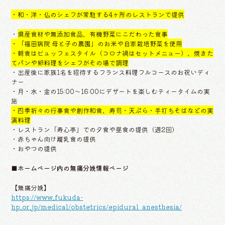
・和・洋・仏のシェフが常駐する4ヶ所のレストランで提供
・
県産食材や無添加食品、有機野菜にこだわった食事
・「福田病院 母と子の農園」のお米や自家栽培野菜を使用
・朝食はビュッフェスタイル（コロナ禍はセットメニュー）、焼きた
てパンや卵料理をシェフがその場で調理
・出産後に家族1名を招待するフランス料理フルコースのお祝いディ
ナー
・月・水・金の15:00～16:00にデザートを楽しむティータイムの実
施
・四季折々の行事食や創作和食、寿司・天ぷら・手打ちそばなどの実
演料理
・レストラン「寿心亭」での夕食や昼食の提供（週2回）
・赤ちゃん向け離乳食の提供
・おやつの提供
■ホームページ内の無痛分娩情報ページ
【無痛分娩】
https://www.fukuda-
hp.or.jp/medical/obstetrics/epidural_anesthesia/