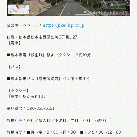
※Googleストリートビューより
公式ホームページ：
https://jikei-hp.or.jp
住所：熊本県熊本市西区島崎6丁目1-27
【電車】
■熊本市電「段山町」駅よりタクシーで約10分
【バス】
■熊本都市バス「慈恵病院前」バス停下車すぐ
【タクシー】
「熊本」駅から約10分
電話番号：096-355-6131
診療科目：産科／婦人科／小児科／内科／外科／麻酔科
診療時間：■月〜金／8：30〜17：00 ■土／8：30〜12：30