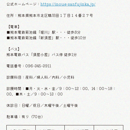
公式ホームページ：
https://inoue-sanfujinka.jp/
住所：熊本県熊本市北区鶴羽田１丁目１４番２７号
【電車】
■熊本電鉄菊池線「堀川」駅・・・徒歩8分
■熊本電鉄菊池線「新須屋」駅・・・徒歩10分
【バス】
熊本電鉄バス「須屋小屋」バス停 徒歩1分
電話番号：096-345-3911
診療科目：産科／婦人科／内科／小児科
診療時間：■月・火・水・金／9：00〜12：00、14：00〜18：
00、■木・土／9：00〜13：00
休診日：日曜／祝日／木曜午後／土曜午後
駐車場：有り（70台）