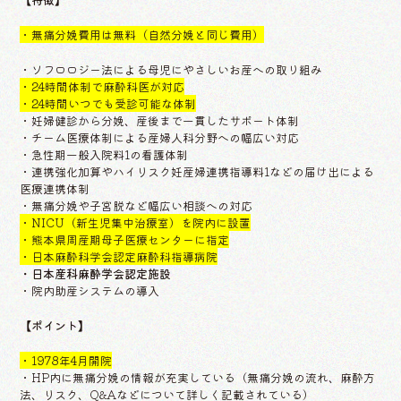
・無痛分娩費用は無料（自然分娩と同じ費用）
・ソフロロジー法による母児にやさしいお産への取り組み
・24時間体制で麻酔科医が対応
・24時間いつでも受診可能な体制
・妊婦健診から分娩、産後まで一貫したサポート体制
・チーム医療体制による産婦人科分野への幅広い対応
・急性期一般入院料1の看護体制
・連携強化加算やハイリスク妊産婦連携指導料1などの届け出による
医療連携体制
・無痛分娩や子宮脱など幅広い相談への対応
・NICU（新生児集中治療室）を院内に設置
・熊本県周産期母子医療センターに指定
・日本麻酔科学会認定麻酔科指導病院
・日本産科麻酔学会認定施設
・院内助産システムの導入
【ポイント】
・1978年4月開院
・HP内に無痛分娩の情報が充実している（無痛分娩の流れ、麻酔方
法、リスク、Q&Aなどについて詳しく記載されている）