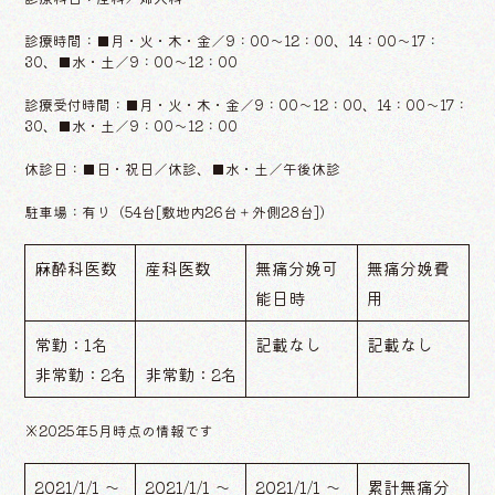
診療時間：■月・火・木・金／9：00〜12：00、14：00〜17：
30、■水・土／9：00〜12：00
診療受付時間：■月・火・木・金／9：00〜12：00、14：00〜17：
30、■水・土／9：00〜12：00
休診日：■日・祝日／休診、■水・土／午後休診
駐車場：有り（54台[敷地内26台＋外側28台]）
麻酔科医数
産科医数
無痛分娩可
無痛分娩費
能日時
用
常勤：1名
記載なし
記載なし
非常勤：2名
非常勤：2名
※2025年5月時点の情報です
2021/1/1 ～
2021/1/1 ～
2021/1/1 ～
累計無痛分