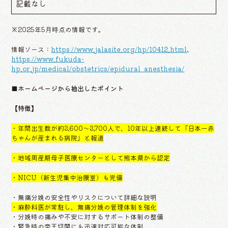
記載なし
※2025年5月時点の情報です。
情報ソース：
https://www.jalasite.org/hp/10412.html
、
https://www.fukuda-
hp.or.jp/medical/obstetrics/epidural_anesthesia/
■ホームページから抽出したポイント
【特徴】
・年間出生数が約3,600～3,700人で、10年以上連続して「日本一赤
ちゃんが産まれる病院」と報道
・地域周産期母子医療センターとして熊本県から認定
・NICU（新生児集中治療室）も完備
・無痛分娩の安全性やリスクについて詳細な説明
・麻酔科医が常駐し、無痛分娩の管理体制を強化
・分娩時の痛みや不安に対するサポート体制の整備
・緊急時の帝王切開にも迅速対応可能な体制