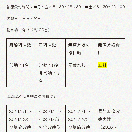
診療受付時間：■月〜金／8：30〜16：30 ■土／8：30〜12：00
休診日：日曜／祝日
駐車場：有り（約100台）
麻酔科医数
産科医数
無痛分娩可
無痛分娩費
能日時
用
常勤：1名
常勤：6名
記載なし
無料
非常勤：5
名
※2025年5月時点の情報です
2021/1/1 ～
2021/1/1 ～
2021/1/1 ～
累計無痛分
2021/12/31
2021/12/31
2021/12/31
娩実績
の無痛分娩
の全分娩取
の無痛分娩
（2016〜