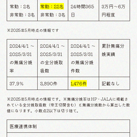
常勤：2名
常勤：22名
24時間365
3万円～6万
非常勤：3名
非常勤：3名
日
円程度
※2025年5月時点の情報です
2024/4/1 ～
2024/4/1 ～
2024/4/1 ～
累計無痛分
2025/3/31
2025/3/31
2025/3/31
娩実績
の無痛分娩
の全分娩取
の無痛分娩
率
扱数
件数
37.9％
3,890件
1,476件
記載なし
※2025年5月時点の情報です。※無痛分娩率はHP・JALAに掲載さ
れている全分娩取扱数（帝王切開含む）と無痛分娩数から算出した数
値になります。小数点2以下は切り捨て。
医療連携体制