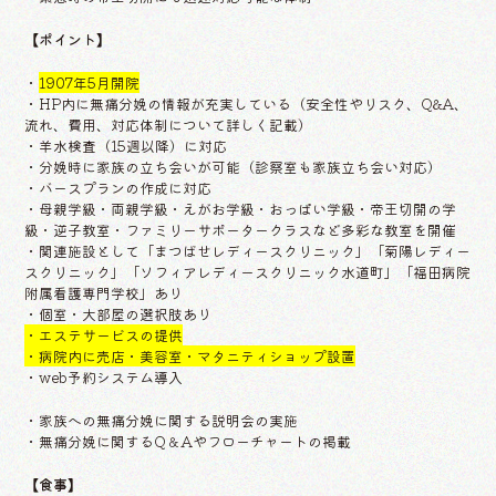
【ポイント】
・
1907年5月開院
・HP内に無痛分娩の情報が充実している（安全性やリスク、Q&A、
流れ、費用、対応体制について詳しく記載）
・羊水検査（15週以降）に対応
・分娩時に家族の立ち会いが可能（診察室も家族立ち会い対応）
・バースプランの作成に対応
・母親学級・両親学級・えがお学級・おっぱい学級・帝王切開の学
級・逆子教室・ファミリーサポータークラスなど多彩な教室を開催
・関連施設として「まつばせレディースクリニック」「菊陽レディー
スクリニック」「ソフィアレディースクリニック水道町」「福田病院
附属看護専門学校」あり
・個室・大部屋の選択肢あり
・エステサービスの提供
・病院内に売店・美容室・マタニティショップ設置
・web予約システム導入
・家族への無痛分娩に関する説明会の実施
・無痛分娩に関するQ＆Aやフローチャートの掲載
【食事】