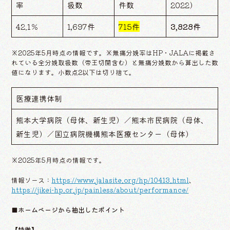
率
扱数
件数
2022）
42.1％
1,697件
715件
3,828件
※2025年5月時点の情報です。※無痛分娩率はHP・JALAに掲載さ
れている全分娩取扱数（帝王切開含む）と無痛分娩数から算出した数
値になります。小数点2以下は切り捨て。
医療連携体制
熊本大学病院（母体、新生児）／熊本市民病院（母体、
新生児）／国立病院機構熊本医療センター（母体）
※2025年5月時点の情報です。
情報ソース：
https://www.jalasite.org/hp/10413.html
、
https://jikei-hp.or.jp/painless/about/performance/
■ホームページから抽出したポイント
【特徴】