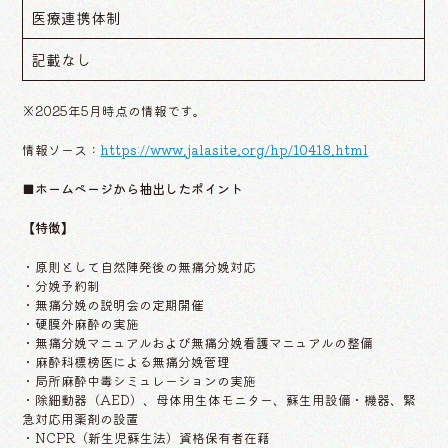
医療連携体制
記載なし
※2025年5月時点の情報です。
情報ソース：
https://www.jalasite.org/hp/10418.html
■ホームページから抽出したポイント
【特徴】
・原則として自然陣発後の無痛分娩対応
・分娩予約制
・無痛分娩の説明会の定期開催
・硬膜外麻酔の実施
・無痛分娩マニュアルおよび無痛分娩看護マニュアルの整備
・麻酔科標榜医による無痛分娩管理
・局所麻酔中毒シミュレーションの実施
・除細動器（AED）、母体用生体モニター、蘇生用設備・機器、緊
急対応用薬剤の設置
・NCPR（新生児蘇生法）資格保有者在籍