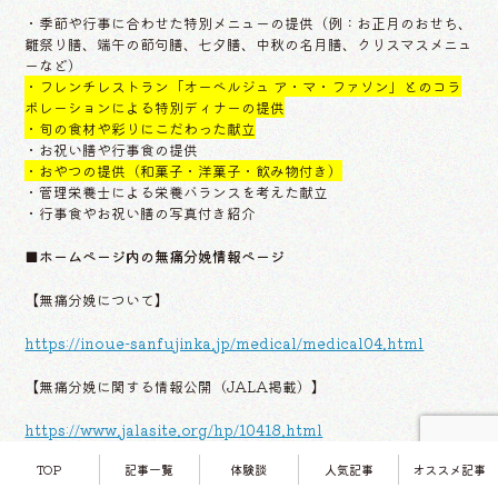
・季節や行事に合わせた特別メニューの提供（例：お正月のおせち、
雛祭り膳、端午の節句膳、七夕膳、中秋の名月膳、クリスマスメニュ
ーなど）
・フレンチレストラン「オーベルジュ ア・マ・ファソン」とのコラ
ボレーションによる特別ディナーの提供
・旬の食材や彩りにこだわった献立
・お祝い膳や行事食の提供
・おやつの提供（和菓子・洋菓子・飲み物付き）
・管理栄養士による栄養バランスを考えた献立
・行事食やお祝い膳の写真付き紹介
■ホームページ内の無痛分娩情報ページ
【無痛分娩について】
https://inoue-sanfujinka.jp/medical/medical04.html
【無痛分娩に関する情報公開（JALA掲載）】
https://www.jalasite.org/hp/10418.html
TOP
記事一覧
体験談
人気記事
オススメ記事