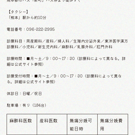
【タクシー】
「熊本」駅から約10分
電話番号：096-322-2995
診療科目：周産期科／産科／婦人科／生殖内分泌外来／東洋医学漢方
診療科／小児科／新生児内科／麻酔科／乳腺外科／肛門外科
診療時間：■月〜土／9：00〜17：30（診療科によって異なる。詳
細は公式サイト参照）
診療受付時間：■月〜土／9：00〜17：30（診療科によって異な
る。詳細は公式サイト参照）
休診日：日曜／祝日
駐車場：有り（184台）
麻酔科医数
産科医数
無痛分娩可
無痛分娩費
能日時
用