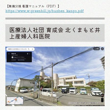
【無痛分娩 看護マニュアル（PDF）】
https://www.w-greenhill.jp/bunben_kango.pdf
医療法人社団 育成会 北くまもと井
上産婦人科医院
※2025年5月時点の情報です。