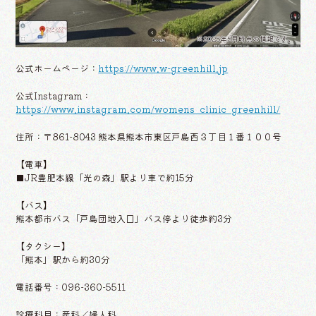
※2025年5月時点の情報です。
公式ホームページ：
https://www.w-greenhill.jp
公式Instagram：
https://www.instagram.com/womens_clinic_greenhill/
住所：〒861-8043 熊本県熊本市東区戸島西３丁目１番１００号
【電車】
■JR豊肥本線「光の森」駅より車で約15分
【バス】
熊本都市バス「戸島団地入口」バス停より徒歩約3分
【タクシー】
「熊本」駅から約30分
電話番号：096-360-5511
診療科目：産科／婦人科