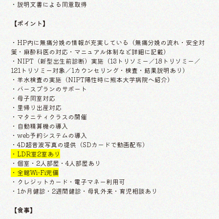
・説明文書による同意取得
【ポイント】
・HP内に無痛分娩の情報が充実している（無痛分娩の流れ・安全対
策・麻酔科医の対応・マニュアル体制など詳細に記載）
・NIPT（新型出生前診断）実施（13トリソミー／18トリソミー／
121トリソミー対象／1カウンセリング・検査・結果説明あり）
・羊水検査の実施（NIPT陽性時に熊本大学病院へ紹介）
・バースプランのサポート
・母子同室対応
・里帰り出産対応
・マタニティクラスの開催
・自動精算機の導入
・web予約システムの導入
・4D超音波写真の提供（SDカードで動画配布）
・LDR室2室あり
・個室・2人部屋・4人部屋あり
・全館Wi-Fi完備
・クレジットカード・電子マネー利用可
・1か月健診・2週間健診・母乳外来・育児相談あり
【食事】