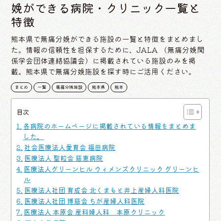
娩ができる病院・クリニック一覧と
特徴
熊本県で無痛分娩ができる施設の一覧と特徴をまとめまし
た。情報の信頼性を担保するために、JALA （無痛分娩関
係学会団体連絡協議会）に掲載されている施設のみを掲
載。熊本県で無痛分娩施設を探す時にご活用ください。
まとめ
一覧
無痛分娩施設
熊本県
熊本
目次
各病院のホームページに掲載されている情報をまとめま
した。
社会医療法人愛育会 福田病院
医療法人 聖粒会 慈恵病院
医療法人グリーンヒル ウィメンズクリニック グリーンヒ
ル
医療法人社団 育成会 北くまもと井上産婦人科医院
医療法人社団 博慈会 ちが産婦人科医院
医療法人 本原会 産科婦人科 本原クリニック