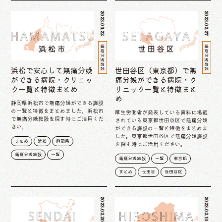
2023.03.22
2023.02.27
無痛分娩施設
無痛分娩施設
浜松で安心して無痛分娩
世田谷区（東京都）で無
ができる病院・クリニッ
痛分娩ができる病院・ク
ク一覧と特徴まとめ
リニック一覧と特徴まと
め
静岡県浜松市で無痛分娩ができる施設
の一覧と特徴をまとめました。浜松市
厚生労働省が発表している資料に掲載
で無痛分娩施設を探す時にご活用くだ
されている東京都世田谷区で無痛分娩
さい。
ができる施設の一覧と特徴をまとめま
した。東京都世田谷区で無痛分娩施設
まとめ
浜松
静岡県
を探す時にご活用ください。
無痛分娩施設
一覧
無痛分娩施設
一覧
東京都
まとめ
世田谷
世田谷区
2023.02.20
2023.02.10