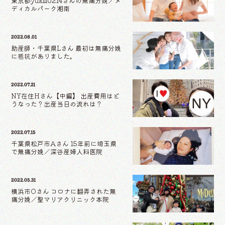
東京都yukiii0214さんの無痛分娩／メ
ディカルパーク湘南
2022.08.01
助産師・千葉県Lさん 最初は無痛分娩
に抵抗がありました。
2022.07.21
NY在住Hさん【中編】 出産費用はど
うなった？出産当日の流れは？
2022.07.15
千葉県松戸市Aさん 15年前に埼玉県
で無痛分娩／深谷産婦人科医院
2022.05.31
横浜市Oさん コロナに翻弄された無
痛分娩／聖マリアクリニック本院