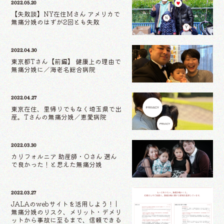
2022.05.20
【失敗談】NY在住Mさん アメリカで
無痛分娩のはずが2回とも失敗
2022.04.30
東京都Tさん【前編】 健康上の理由で
無痛分娩に／海老名総合病院
2022.04.27
東京在住、里帰りでもなく埼玉県で出
産。Tさんの無痛分娩／恵愛病院
2022.03.30
カリフォルニア 助産師・Oさん 選ん
で良かった！と思えた無痛分娩
2022.03.27
JALAのwebサイトを活用しよう！ |
無痛分娩のリスク、メリット・デメリ
ットから事故に至るまで、信頼できる