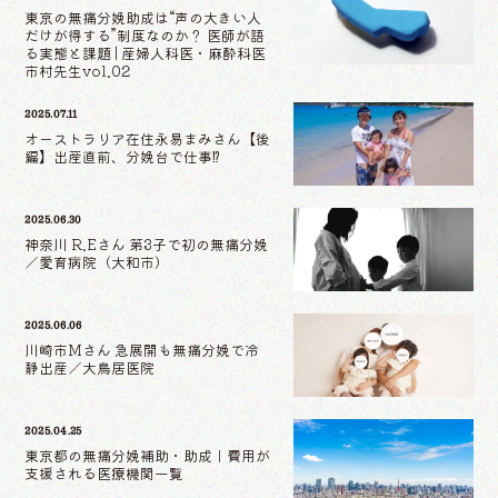
東京の無痛分娩助成は“声の大きい人
だけが得する”制度なのか？ 医師が語
る実態と課題 | 産婦人科医・麻酔科医
市村先生vol.02
2025.07.11
オーストラリア在住永易まみさん【後
編】出産直前、分娩台で仕事⁉
2025.06.30
神奈川 R.Eさん 第3子で初の無痛分娩
／愛育病院（大和市）
2025.06.06
川崎市Mさん 急展開も無痛分娩で冷
静出産／大鳥居医院
2025.04.25
東京都の無痛分娩補助・助成｜費用が
支援される医療機関一覧