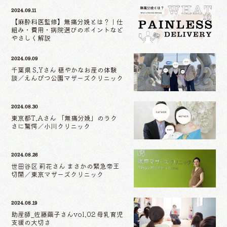
2024.09.11
【麻酔科医監修】無痛分娩とは？｜仕
組み・費用・病院選びのポイントなど
やさしく解説
2024.09.09
千葉県 S.Yさん 穏やかなお産の体験
談／えんぴつ公園マザーズクリニック
2024.08.30
東京都T.Aさん 「無痛分娩」のラク
さに驚愕／小川クリニック
2024.08.26
世田谷区 莉花さん まさかの緊急帝王
切開／東京マザーズクリニック
2024.08.19
助産師_佐藤繭子さんvol.02 母乳育児
支援の大切さ