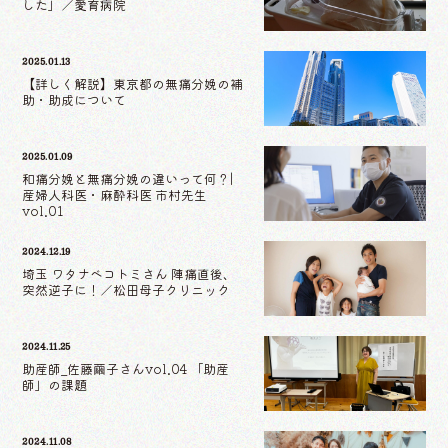
した」／愛育病院
2025.01.13
【詳しく解説】東京都の無痛分娩の補
助・助成について
2025.01.09
和痛分娩と無痛分娩の違いって何？|
産婦人科医・麻酔科医 市村先生
vol.01
2024.12.19
埼玉 ワタナベコトミさん 陣痛直後、
突然逆子に！／松田母子クリニック
2024.11.25
助産師_佐藤繭子さんvol.04 「助産
師」の課題
2024.11.08