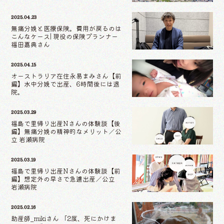
2025.04.23
無痛分娩と医療保険。費用が戻るのは
こんなケース| 現役の保険プランナー
福田嘉典さん
2025.04.15
オーストラリア在住永易まみさん【前
編】水中分娩で出産、6時間後には退
院。
2025.03.29
福島で里帰り出産Nさんの体験談【後
編】無痛分娩の精神的なメリット／公
立 岩瀬病院
2025.03.19
福島で里帰り出産Nさんの体験談【前
編】想定外の早さで急遽出産／公立
岩瀬病院
2025.02.16
助産師_mikiさん 「2度、死にかけま