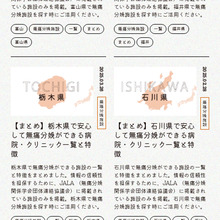
ている施設のみを掲載。富山県で無痛
ている施設のみを掲載。福井県で無痛
分娩施設を探す時にご活用ください。
分娩施設を探す時にご活用ください。
富山
無痛分娩施設
一覧
まとめ
無痛分娩施設
一覧
福井県
富山県
まとめ
福井
2025.03.26
2025.02.28
無痛分娩施設
無痛分娩施設
【まとめ】栃木県で安心
【まとめ】石川県で安心
して無痛分娩ができる病
して無痛分娩ができる病
院・クリニック一覧と特
院・クリニック一覧と特
徴
徴
栃木県で無痛分娩ができる施設の一覧
石川県で無痛分娩ができる施設の一覧
と特徴をまとめました。情報の信頼性
と特徴をまとめました。情報の信頼性
を担保するために、JALA （無痛分娩
を担保するために、JALA （無痛分娩
関係学会団体連絡協議会）に掲載され
関係学会団体連絡協議会）に掲載され
ている施設のみを掲載。栃木県で無痛
ている施設のみを掲載。石川県で無痛
分娩施設を探す時にご活用ください。
分娩施設を探す時にご活用ください。