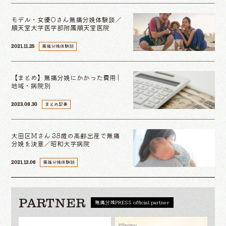
モデル・女優Oさん無痛分娩体験談／
順天堂大学医学部附属順天堂医院
無痛分娩体験談
2021.11.25
【まとめ】無痛分娩にかかった費用 |
地域・病院別
まとめ記事
2023.08.30
大田区Mさん 38歳の高齢出産で無痛
分娩を決意／昭和大学病院
無痛分娩体験談
2021.12.06
PARTNER
無痛分娩PRESS official partner