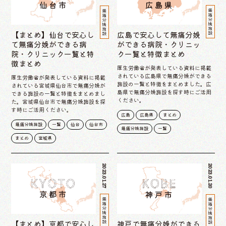
無痛分娩施設
無痛分娩施設
【まとめ】仙台で安心し
広島で安心して無痛分娩
て無痛分娩ができる病
ができる病院・クリニッ
院・クリニック一覧と特
ク一覧と特徴まとめ
徴まとめ
厚生労働省が発表している資料に掲載
されている広島県で無痛分娩ができる
厚生労働省が発表している資料に掲載
施設の一覧と特徴をまとめました。広
されている宮城県仙台市で無痛分娩が
島県で無痛分娩施設を探す時にご活用
できる施設の一覧と特徴をまとめまし
ください。
た。宮城県仙台市で無痛分娩施設を探
す時にご活用ください。
広島
広島県
まとめ
無痛分娩施設
一覧
仙台
仙台市
無痛分娩施設
一覧
まとめ
宮城県
2023.01.27
2023.01.20
無痛分娩施設
無痛分娩施設
【まとめ】京都で安心し
神戸で無痛分娩ができる