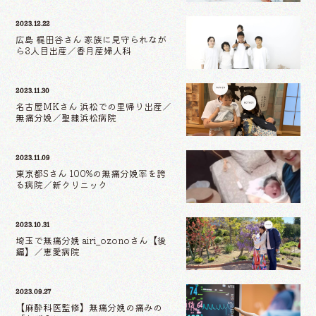
2023.12.22
広島 梶田谷さん 家族に見守られなが
ら3人目出産／香月産婦人科
2023.11.30
名古屋MKさん 浜松での里帰り出産／
無痛分娩／聖隷浜松病院
2023.11.09
東京都Sさん 100%の無痛分娩率を誇
る病院／新クリニック
2023.10.31
埼玉で無痛分娩 airi_ozonoさん【後
編】／恵愛病院
2023.09.27
【麻酔科医監修】無痛分娩の痛みの