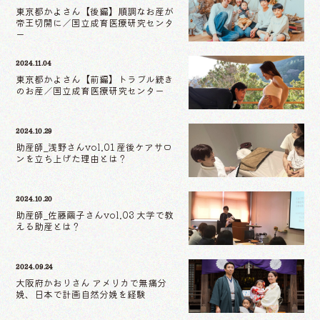
東京都かよさん【後編】順調なお産が
帝王切開に／国立成育医療研究センタ
ー
2024.11.04
東京都かよさん【前編】トラブル続き
のお産／国立成育医療研究センター
2024.10.29
助産師_浅野さんvol.01 産後ケアサロ
ンを立ち上げた理由とは？
2024.10.20
助産師_佐藤繭子さんvol.03 大学で教
える助産とは？
2024.09.24
大阪府かおりさん アメリカで無痛分
娩、日本で計画自然分娩を経験