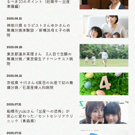
るべき10のポイント（妊娠中〜出産
準備編）
2025.08.31
神奈川県 セラピストさんゆかさんの
無痛分娩体験談 ／新横浜母と子の病
院
2025.08.25
東京都蓮井英理さん 3人目で念願の
無痛分娩／東京衛生アドベンチスト病
院
2025.08.15
茨城県 十川さん 4度目のお産で初の無
痛分娩／石渡産婦人科病院
2025.07.31
船橋市yukiさん「出産への恐怖」が
安心に変わった／セントセシリアクリ
ニック（青森県）
2025.07.15