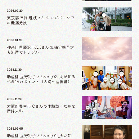
2026.02.20
東京都 三好 理枝さん シンガポールで
の無痛分娩
2026.01.31
神奈川県藤沢市K.Iさん 無痛分娩予定
も流産でトラブル
2025.11.30
助産師 立野裕子さんvol.02 夫が知る
べき15のポイント（入院〜産後編）
2025.11.29
大阪府豊中市 Cさんの体験談／たかせ
産婦人科
2025.09.05
助産師 立野裕子さんvol.01 _夫が知