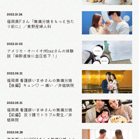
2022.10.24
福岡県Fさん「無痛分娩をもっと当た
り前に」／東野産婦人科
2022.10.02
アメリカ・オハイオ州hazさんの体験
談「麻酔直後に血圧低下！」
2022.08.31
福岡県 看護師いまゆさんの無痛分娩
【後編】キュン♡ → 痛い ／井槌病院
2022.08.31
福岡県 看護師いまゆさんの無痛分娩
【前編】 反り腰でトラブル発生／井
槌病院
2022.08.29