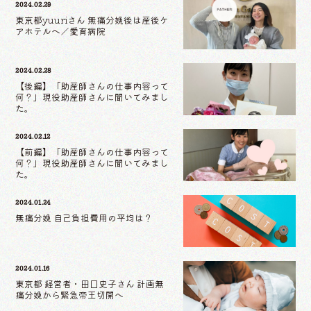
2024.02.29
東京都yuuriさん 無痛分娩後は産後ケ
アホテルへ／愛育病院
2024.02.28
【後編】「助産師さんの仕事内容って
何？」現役助産師さんに聞いてみまし
た。
2024.02.12
【前編】「助産師さんの仕事内容って
何？」現役助産師さんに聞いてみまし
た。
2024.01.24
無痛分娩 自己負担費用の平均は？
2024.01.16
東京都 経営者・田口史子さん 計画無
痛分娩から緊急帝王切開へ