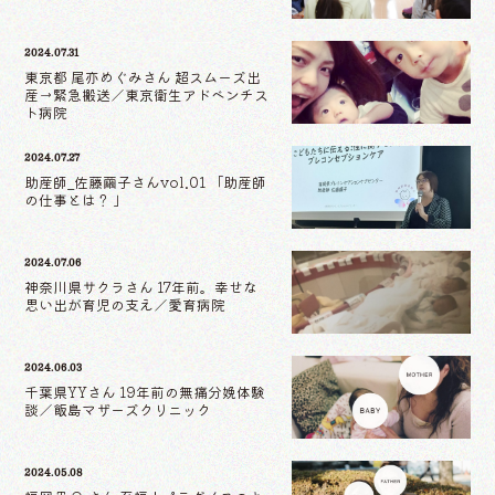
2024.07.31
東京都 尾亦めぐみさん 超スムーズ出
産→緊急搬送／東京衛生アドベンチス
ト病院
2024.07.27
助産師_佐藤繭子さんvol.01 「助産師
の仕事とは？ 」
2024.07.06
神奈川県サクラさん 17年前。幸せな
思い出が育児の支え／愛育病院
2024.06.03
千葉県YYさん 19年前の無痛分娩体験
談／飯島マザーズクリニック
2024.05.08