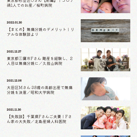
東京都杉並区Oさん【前編】｜コロナ
禍1人でのお産／桜町病院
2022.01.30
【まとめ】無痛分娩のデメリット｜リ
アルな体験談より
2021.12.27
東京都三鷹市Fさん 難産を経験し、2
人目は無痛分娩に／久我山病院
2021.12.06
大田区Mさん 38歳の高齢出産で無痛
分娩を決意／昭和大学病院
2021.11.30
【失敗談】千葉県Fさんご夫妻｜Fさ
ん家の大失敗／北島産婦人科医院