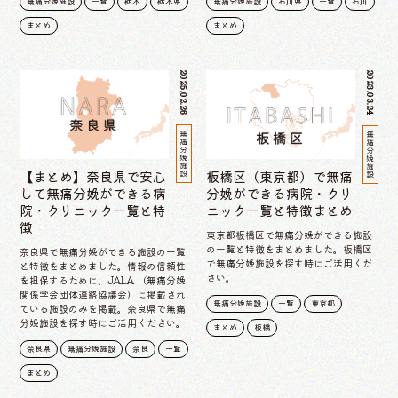
無痛分娩施設
一覧
栃木
栃木県
無痛分娩施設
石川県
一覧
石川
まとめ
まとめ
2025.02.26
2023.03.24
無痛分娩施設
無痛分娩施設
【まとめ】奈良県で安心
板橋区（東京都）で無痛
して無痛分娩ができる病
分娩ができる病院・クリ
院・クリニック一覧と特
ニック一覧と特徴まとめ
徴
東京都板橋区で無痛分娩ができる施設
の一覧と特徴をまとめました。板橋区
奈良県で無痛分娩ができる施設の一覧
で無痛分娩施設を探す時にご活用くだ
と特徴をまとめました。情報の信頼性
さい。
を担保するために、JALA （無痛分娩
関係学会団体連絡協議会）に掲載され
無痛分娩施設
一覧
東京都
ている施設のみを掲載。奈良県で無痛
分娩施設を探す時にご活用ください。
まとめ
板橋
奈良県
無痛分娩施設
奈良
一覧
まとめ