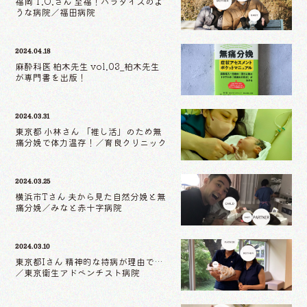
福岡 T.O.さん 至福！パラダイスのよ
うな病院／福田病院
2024.04.18
麻酔科医 柏木先生 vol.03_柏木先生
が専門書を出版！
2024.03.31
東京都 小林さん 「推し活」のため無
痛分娩で体力温存！／育良クリニック
2024.03.25
横浜市Tさん 夫から見た自然分娩と無
痛分娩／みなと赤十字病院
2024.03.10
東京都Iさん 精神的な持病が理由で…
／東京衛生アドベンチスト病院