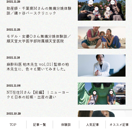
2021.11.29
助産師・千葉県Mさんの無痛分娩体験
談／鎌ヶ谷バースクリニック
2021.11.25
モデル・女優Oさん無痛分娩体験談／
順天堂大学医学部附属順天堂医院
2021.11.16
麻酔科医 柏木先生 vol.01 | 監修の柏
木先生に、色々と聞いてみました。
2021.11.06
NY在住Hさん【前編】｜ニューヨー
クと日本の妊娠・出産の違い
2021.10.29
千葉県Kさん「痛みゼロ≠ダメージゼ
TOP
記事一覧
体験談
人気記事
オススメ記事
ロ」／田中ウィメンズクリニック