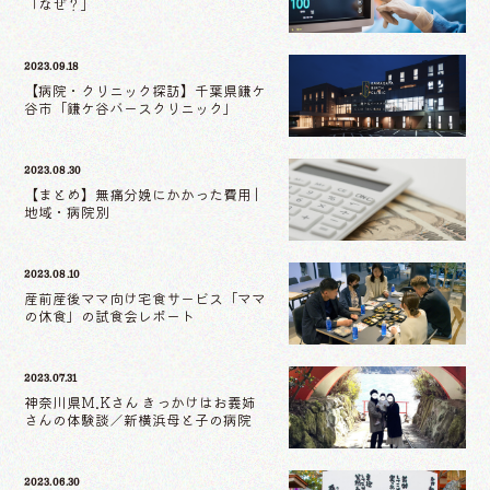
「なぜ？」
2023.09.18
【病院・クリニック探訪】千葉県鎌ケ
谷市「鎌ケ谷バースクリニック」
2023.08.30
【まとめ】無痛分娩にかかった費用 |
地域・病院別
2023.08.10
産前産後ママ向け宅食サービス「ママ
の休食」の試食会レポート
2023.07.31
神奈川県M.Kさん きっかけはお義姉
さんの体験談／新横浜母と子の病院
2023.06.30