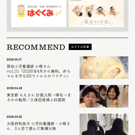
RECOMMEND
おすすめ記事
2026.05.17
現役小児看護師 小畑さん
vol.01「2026年4月から無料。赤ち
ゃんを守るRSウイルスのワクチン」
2026.04.23
東京都 もえさん 計画入院→帰宅→ま
さかの転院／久保田産婦人科医院
2026.03.25
大阪府和泉市 小児科看護師・小畑さ
ん 3人目で選んだ無痛分娩