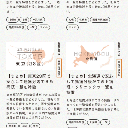
設の一覧と特徴をまとめました。川崎
の一覧と特徴をまとめました。札幌で
で無痛分娩施設を探す時にご活用くだ
無痛分娩施設を探す時にご活用くださ
さい。
い。
川崎市
川崎
神奈川県
札幌
札幌市
無痛分娩施設
無痛分娩施設
一覧
まとめ
まとめ
2022.12.14
2022.04.19
無痛分娩施設
無痛分娩施設
【まとめ】東京23区で
【まとめ】北海道で安心
安心して無痛分娩できる
して無痛分娩ができる病
病院一覧と特徴
院・クリニックの一覧と
特徴
東京都23区で無痛分娩ができる施設の
一覧と特徴をまとめました。情報の信
北海道の無痛分娩ができる病院・クリ
頼性を担保するために、厚生労働省が
ニックの一覧情報を記載いたしまし
発表している資料に掲載されている施
た。北海道で無痛分娩施設を探す時に
設のみを掲載。東京23区内で無痛分娩
ご活用ください。
施設を探す時にご活用ください。
無痛分娩施設
北海道
一覧
東京都
23区
東京