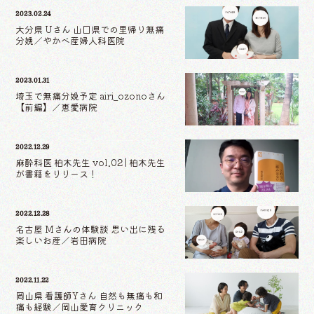
2023.02.24
大分県 Uさん 山口県での里帰り無痛
分娩／やかべ産婦人科医院
2023.01.31
埼玉で無痛分娩予定 airi_ozonoさん
【前編】／恵愛病院
2022.12.29
麻酔科医 柏木先生 vol.02 | 柏木先生
が書籍をリリース！
2022.12.28
名古屋 Mさんの体験談 思い出に残る
楽しいお産／岩田病院
2022.11.22
岡山県 看護師Yさん 自然も無痛も和
痛も経験／岡山愛育クリニック