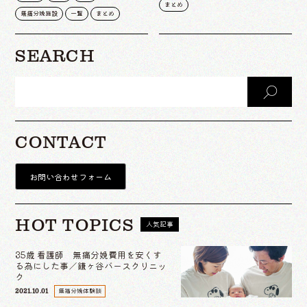
まとめ
無痛分娩施設
一覧
まとめ
SEARCH
CONTACT
お問い合わせフォーム
HOT TOPICS
人気記事
35歳 看護師 無痛分娩費用を安くす
る為にした事／鎌ヶ谷バースクリニッ
ク
無痛分娩体験談
2021.10.01