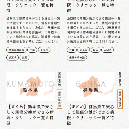
院・クリニック一覧と特
院・クリニック一覧と特
徴
徴
滋賀県で無痛分娩ができる施設の一覧
山口県で無痛分娩ができる施設の一覧
と特徴をまとめました。情報の信頼性
と特徴をまとめました。情報の信頼性
を担保するために、JALA （無痛分娩
を担保するために、JALA （無痛分娩
関係学会団体連絡協議会）に掲載され
関係学会団体連絡協議会）に掲載され
ている施設のみを掲載。滋賀県で無痛
ている施設のみを掲載。山口県で無痛
分娩施設を探す時にご活用ください。
分娩施設を探す時にご活用ください。
無痛分娩施設
一覧
まとめ
一覧
まとめ
山口
山口県
滋賀県
滋賀
無痛分娩施設
2025.05.27
2025.05.23
無痛分娩施設
無痛分娩施設
【まとめ】熊本県で安心
【まとめ】群馬県で安心
して無痛分娩ができる病
して無痛分娩ができる病
院・クリニック一覧と特
院・クリニック一覧と特
徴
徴