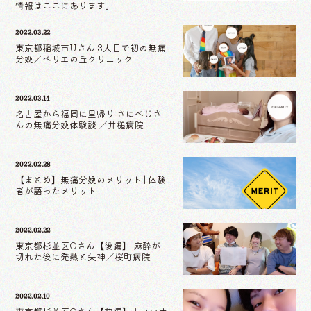
情報はここにあります。
2022.03.22
東京都稲城市Uさん 3人目で初の無痛
分娩／ベリエの丘クリニック
2022.03.14
名古屋から福岡に里帰り さにべじさ
んの無痛分娩体験談 ／井槌病院
2022.02.28
【まとめ】無痛分娩のメリット | 体験
者が語ったメリット
2022.02.22
東京都杉並区Oさん【後編】 麻酔が
切れた後に発熱と失神／桜町病院
2022.02.10