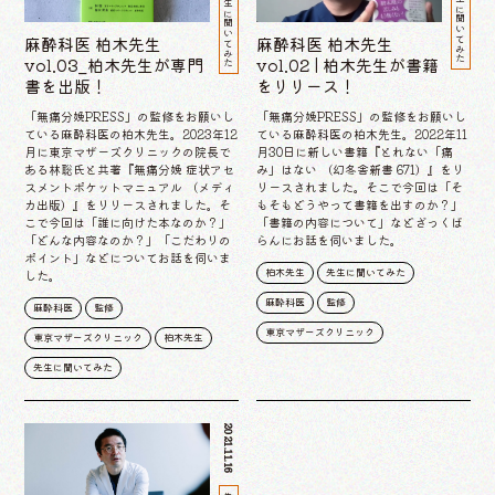
先生に聞いてみた
先生に聞いてみた
麻酔科医 柏木先生
麻酔科医 柏木先生
vol.03_柏木先生が専門
vol.02 | 柏木先生が書籍
書を出版！
をリリース！
「無痛分娩PRESS」の監修をお願いし
「無痛分娩PRESS」の監修をお願いし
ている麻酔科医の柏木先生。2023年12
ている麻酔科医の柏木先生。2022年11
月に東京マザーズクリニックの院長で
月30日に新しい書籍『とれない「痛
ある林聡氏と共著『無痛分娩 症状アセ
み」はない （幻冬舎新書 671）』をリ
スメントポケットマニュアル （メディ
リースされました。そこで今回は「そ
カ出版）』をリリースされました。そ
もそもどうやって書籍を出すのか？」
こで今回は「誰に向けた本なのか？」
「書籍の内容について」などざっくば
「どんな内容なのか？」「こだわりの
らんにお話を伺いました。
ポイント」などについてお話を伺いま
柏木先生
先生に聞いてみた
した。
麻酔科医
監修
麻酔科医
監修
東京マザーズクリニック
東京マザーズクリニック
柏木先生
先生に聞いてみた
2021.11.16