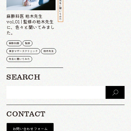
先生に聞いてみた
麻酔科医 柏木先生
vol.01 | 監修の柏木先生
に、色々と聞いてみまし
た。
麻酔科医
監修
東京マザーズクリニック
柏木先生
先生に聞いてみた
SEARCH
CONTACT
お問い合わせフォーム