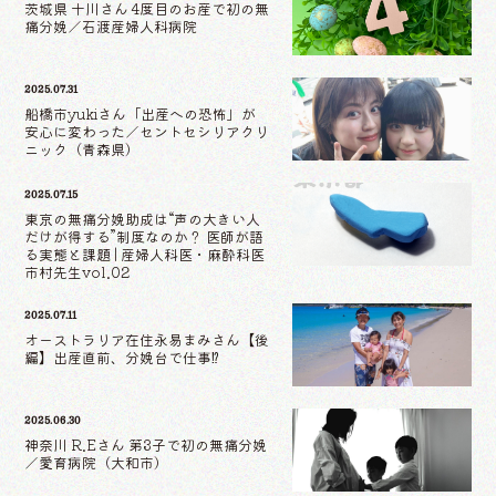
茨城県 十川さん 4度目のお産で初の無
痛分娩／石渡産婦人科病院
2025.07.31
船橋市yukiさん「出産への恐怖」が
安心に変わった／セントセシリアクリ
ニック（青森県）
2025.07.15
東京の無痛分娩助成は“声の大きい人
だけが得する”制度なのか？ 医師が語
る実態と課題 | 産婦人科医・麻酔科医
市村先生vol.02
2025.07.11
オーストラリア在住永易まみさん【後
編】出産直前、分娩台で仕事⁉
2025.06.30
神奈川 R.Eさん 第3子で初の無痛分娩
／愛育病院（大和市）