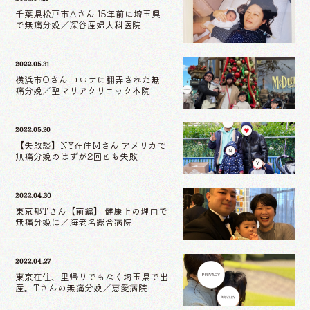
千葉県松戸市Aさん 15年前に埼玉県
で無痛分娩／深谷産婦人科医院
2022.05.31
横浜市Oさん コロナに翻弄された無
痛分娩／聖マリアクリニック本院
2022.05.20
【失敗談】NY在住Mさん アメリカで
無痛分娩のはずが2回とも失敗
2022.04.30
東京都Tさん【前編】 健康上の理由で
無痛分娩に／海老名総合病院
2022.04.27
東京在住、里帰りでもなく埼玉県で出
産。Tさんの無痛分娩／恵愛病院