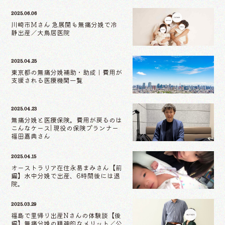
2025.06.06
川崎市Mさん 急展開も無痛分娩で冷
静出産／大鳥居医院
2025.04.25
東京都の無痛分娩補助・助成｜費用が
支援される医療機関一覧
2025.04.23
無痛分娩と医療保険。費用が戻るのは
こんなケース| 現役の保険プランナー
福田嘉典さん
2025.04.15
オーストラリア在住永易まみさん【前
編】水中分娩で出産、6時間後には退
院。
2025.03.29
福島で里帰り出産Nさんの体験談【後
編】無痛分娩の精神的なメリット／公