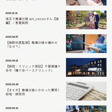
2023.10.31
埼玉で無痛分娩 airi_ozonoさん【後
編】／恵愛病院
2023.09.27
【麻酔科医監修】無痛分娩の痛みの
「なぜ？」
2023.09.18
【病院・クリニック探訪】千葉県鎌ケ
谷市「鎌ケ谷バースクリニック」
2023.08.30
【まとめ】無痛分娩にかかった費用 |
地域・病院別
2023.08.10