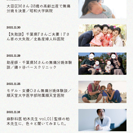
大田区Mさん 38歳の高齢出産で無痛
分娩を決意／昭和大学病院
2021.11.30
【失敗談】千葉県Fさんご夫妻｜Fさ
ん家の大失敗／北島産婦人科医院
2021.11.29
助産師・千葉県Mさんの無痛分娩体験
談／鎌ヶ谷バースクリニック
2021.11.25
モデル・女優Oさん無痛分娩体験談／
順天堂大学医学部附属順天堂医院
2021.11.16
麻酔科医 柏木先生 vol.01 | 監修の柏
木先生に、色々と聞いてみました。