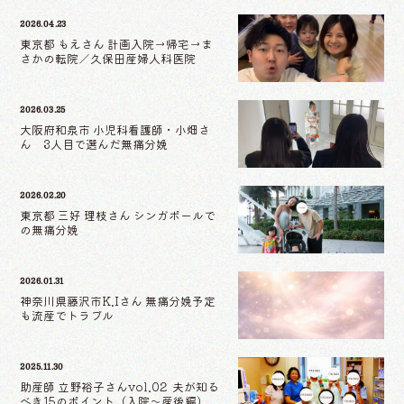
2026.04.23
東京都 もえさん 計画入院→帰宅→ま
さかの転院／久保田産婦人科医院
2026.03.25
大阪府和泉市 小児科看護師・小畑さ
ん 3人目で選んだ無痛分娩
2026.02.20
東京都 三好 理枝さん シンガポールで
の無痛分娩
2026.01.31
神奈川県藤沢市K.Iさん 無痛分娩予定
も流産でトラブル
2025.11.30
助産師 立野裕子さんvol.02 夫が知る
べき15のポイント（入院〜産後編）