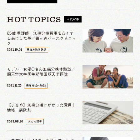
HOT TOPICS
人気記事
35歳 看護師 無痛分娩費用を安くす
る為にした事／鎌ヶ谷バースクリニッ
ク
無痛分娩体験談
2021.10.01
モデル・女優Oさん無痛分娩体験談／
順天堂大学医学部附属順天堂医院
無痛分娩体験談
2021.11.25
【まとめ】無痛分娩にかかった費用 |
地域・病院別
まとめ記事
2023.08.30