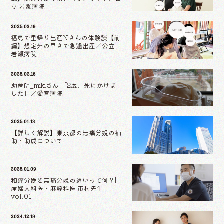
立 岩瀬病院
2025.03.19
福島で里帰り出産Nさんの体験談【前
編】想定外の早さで急遽出産／公立
岩瀬病院
2025.02.16
助産師_mikiさん 「2度、死にかけま
した」／愛育病院
2025.01.13
【詳しく解説】東京都の無痛分娩の補
助・助成について
2025.01.09
和痛分娩と無痛分娩の違いって何？|
産婦人科医・麻酔科医 市村先生
vol.01
2024.12.19