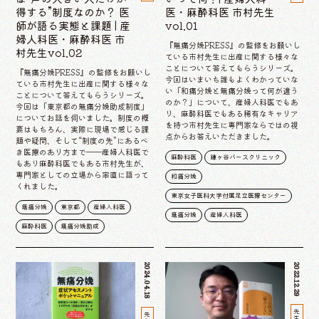
得する”制度なのか？ 医
医・麻酔科医 市村先生
師が語る実態と課題 | 産
vol.01
婦人科医・麻酔科医 市
『無痛分娩PRESS』の監修をお願いし
村先生vol.02
ている市村先生に出産に関する様々な
ことについて答えてもらうシリーズ。
『無痛分娩PRESS』の監修をお願いし
今回はいまいち誰もよくわかっていな
ている市村先生に出産に関する様々な
い「和痛分娩と無痛分娩って何が違う
ことについて答えてもらうシリーズ。
のか？」について、産婦人科医でもあ
今回は「東京都の無痛分娩助成制度」
り、麻酔科医でもある稀有なキャリア
についてお話を伺いました。制度の概
を持つ市村先生に専門家ならではの視
要はもちろん、実際に現場で感じる課
点からお答えいただきました。
題や疑問、そして“制度の先”にあるべ
き医療のあり方まで──産婦人科医で
麻酔科医
鎌ヶ谷バースクリニック
もあり麻酔科医でもある市村先生が、
専門家としての立場から率直に語って
和痛分娩
くれました。
東京女子医科大学付属足立医療センター
無痛分娩
東京都
産婦人科医
無痛分娩
産婦人科医
麻酔科医
無痛分娩助成
2024.04.18
2022.12.29