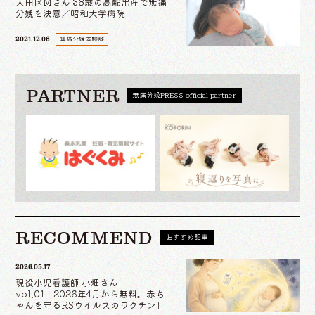
大田区Mさん 38歳の高齢出産で無痛
分娩を決意／昭和大学病院
無痛分娩体験談
2021.12.06
PARTNER
無痛分娩PRESS official partner
RECOMMEND
おすすめ記事
2026.05.17
現役小児看護師 小畑さん
vol.01「2026年4月から無料。赤ち
ゃんを守るRSウイルスのワクチン」