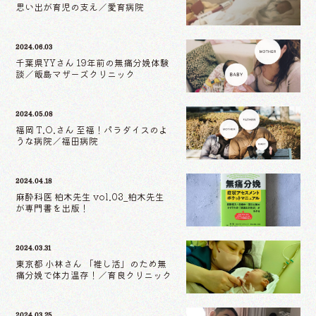
思い出が育児の支え／愛育病院
2024.06.03
千葉県YYさん 19年前の無痛分娩体験
談／飯島マザーズクリニック
2024.05.08
福岡 T.O.さん 至福！パラダイスのよ
うな病院／福田病院
2024.04.18
麻酔科医 柏木先生 vol.03_柏木先生
が専門書を出版！
2024.03.31
東京都 小林さん 「推し活」のため無
痛分娩で体力温存！／育良クリニック
2024.03.25