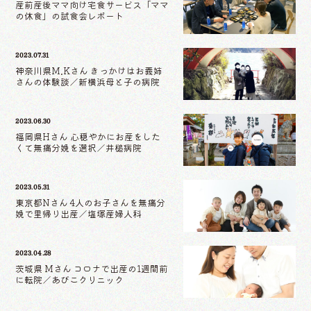
産前産後ママ向け宅食サービス「ママ
の休食」の試食会レポート
2023.07.31
神奈川県M.Kさん きっかけはお義姉
さんの体験談／新横浜母と子の病院
2023.06.30
福岡県Hさん 心穏やかにお産をした
くて無痛分娩を選択／井槌病院
2023.05.31
東京都Nさん 4人のお子さんを無痛分
娩で里帰り出産／塩塚産婦人科
2023.04.28
茨城県 Mさん コロナで出産の1週間前
に転院／あびこクリニック