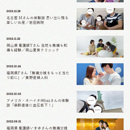
2022.12.28
名古屋 Mさんの体験談 思い出に残る
楽しいお産／岩田病院
2022.11.22
岡山県 看護師Yさん 自然も無痛も和
痛も経験／岡山愛育クリニック
2022.10.24
福岡県Fさん「無痛分娩をもっと当た
り前に」／東野産婦人科
2022.10.02
アメリカ・オハイオ州hazさんの体験
談「麻酔直後に血圧低下！」
2022.08.31
福岡県 看護師いまゆさんの無痛分娩