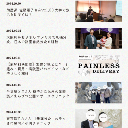
2024.10.20
助産師_佐藤繭子さんvol.03 大学で教
える助産とは？
2024.09.24
大阪府かおりさん アメリカで無痛分
娩、日本で計画自然分娩を経験
2024.09.11
【麻酔科医監修】無痛分娩とは？｜仕
組み・費用・病院選びのポイントなど
やさしく解説
2024.09.09
千葉県 S.Yさん 穏やかなお産の体験
談／えんぴつ公園マザーズクリニック
2024.08.30
東京都T.Aさん 「無痛分娩」のラク
さに驚愕／小川クリニック