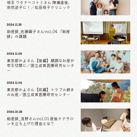
埼玉 ワタナベコトミさん 陣痛直後、
突然逆子に！／松田母子クリニック
2024.11.25
助産師_佐藤繭子さんvol.04 「助産
師」の課題
2024.11.08
東京都かよさん【後編】順調なお産が
帝王切開に／国立成育医療研究センタ
ー
2024.11.04
東京都かよさん【前編】トラブル続き
のお産／国立成育医療研究センター
2024.10.29
助産師_浅野さんvol.01 産後ケアサロ
ンを立ち上げた理由とは？