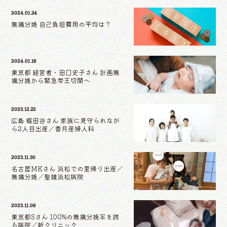
2024.01.24
無痛分娩 自己負担費用の平均は？
2024.01.16
東京都 経営者・田口史子さん 計画無
痛分娩から緊急帝王切開へ
2023.12.22
広島 梶田谷さん 家族に見守られなが
ら3人目出産／香月産婦人科
2023.11.30
名古屋MKさん 浜松での里帰り出産／
無痛分娩／聖隷浜松病院
2023.11.09
東京都Sさん 100%の無痛分娩率を誇
る病院／新クリニック