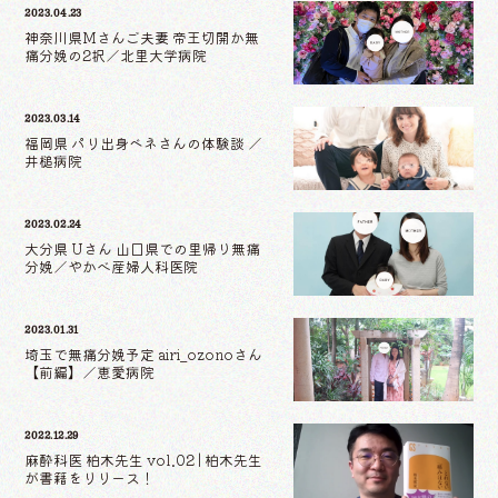
2023.04.23
神奈川県Mさんご夫妻 帝王切開か無
痛分娩の2択／北里大学病院
2023.03.14
福岡県 パリ出身ベネさんの体験談 ／
井槌病院
2023.02.24
大分県 Uさん 山口県での里帰り無痛
分娩／やかべ産婦人科医院
2023.01.31
埼玉で無痛分娩予定 airi_ozonoさん
【前編】／恵愛病院
2022.12.29
麻酔科医 柏木先生 vol.02 | 柏木先生
が書籍をリリース！