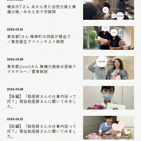
横浜市Tさん 夫から見た自然分娩と無
痛分娩／みなと赤十字病院
2024.03.10
東京都Iさん 精神的な持病が理由で…
／東京衛生アドベンチスト病院
2024.02.29
東京都yuuriさん 無痛分娩後は産後ケ
アホテルへ／愛育病院
2024.02.28
【後編】「助産師さんの仕事内容って
何？」現役助産師さんに聞いてみまし
た。
2024.02.12
【前編】「助産師さんの仕事内容って
何？」現役助産師さんに聞いてみまし
た。