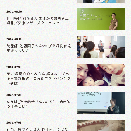
2024.08.26
世田谷区 莉花さん まさかの緊急帝王
切開／東京マザーズクリニック
2024.08.19
助産師_佐藤繭子さんvol.02 母乳育児
支援の大切さ
2024.07.31
東京都 尾亦めぐみさん 超スムーズ出
産→緊急搬送／東京衛生アドベンチス
ト病院
2024.07.27
助産師_佐藤繭子さんvol.01 「助産師
の仕事とは？ 」
2024.07.06
神奈川県サクラさん 17年前。幸せな