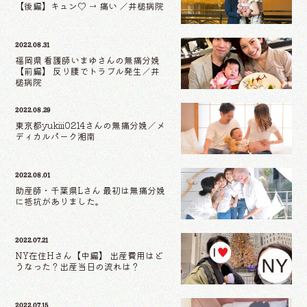
【後編】キュン♡ → 痛い ／井槌病院
2022.08.31
福岡県 看護師いまゆさんの無痛分娩
【前編】 反り腰でトラブル発生／井
槌病院
2022.08.29
東京都yukiii0214さんの無痛分娩／メ
ディカルパーク湘南
2022.08.01
助産師・千葉県Lさん 最初は無痛分娩
に抵抗がありました。
2022.07.21
NY在住Hさん【中編】 出産費用はど
うなった？出産当日の流れは？
2022.07.15