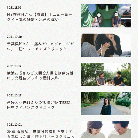
2021.11.06
NY在住Hさん【前編】｜ニューヨー
クと日本の妊娠・出産の違い
2021.10.29
千葉県Kさん「痛みゼロ≠ダメージゼ
ロ」／田中ウィメンズクリニック
2021.10.17
横浜市 Sさんご夫妻 2人目を無痛分娩
にした理由／ワキタ産婦人科
2021.10.17
産婦人科医Hさんの無痛分娩体験談／
田中ウィメンズクリニック
2021.10.01
35歳 看護師 無痛分娩費用を安くす
る為にした事／鎌ヶ谷バースクリニッ