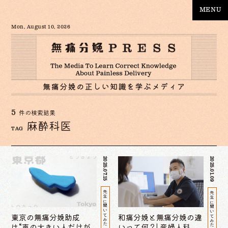
MENU
Mon, August 10, 2026
5
件の検索結果
麻酔科医
TAG
2025.07.15
2025.01.09
先生に聞いてみた
先生に聞いてみた
東京の無痛分娩助成
和痛分娩と無痛分娩の違
は“声の大きい人だけが
いって何？| 産婦人科