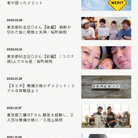
者が語ったメリット
2022.02.22
東京都杉並区Oさん【後編】 麻酔が
切れた後に発熱と失神／桜町病院
2022.02.10
東京都杉並区Oさん【前編】｜コロナ
禍1人でのお産／桜町病院
2022.01.30
【まとめ】無痛分娩のデメリット｜リ
アルな体験談より
2021.12.27
東京都三鷹市Fさん 難産を経験し、2
人目は無痛分娩に／久我山病院
2021.12.06