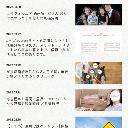
2022.03.30
カリフォルニア 助産師・Oさん 選ん
で良かった！と思えた無痛分娩
2022.03.27
JALAのwebサイトを活用しよう！ |
無痛分娩のリスク、メリット・デメリ
ットから事故に至るまで、信頼できる
情報はここにあります。
2022.03.22
東京都稲城市Uさん 3人目で初の無痛
分娩／ベリエの丘クリニック
2022.03.14
名古屋から福岡に里帰り さにべじさ
んの無痛分娩体験談 ／井槌病院
2022.02.28
【まとめ】無痛分娩のメリット | 体験