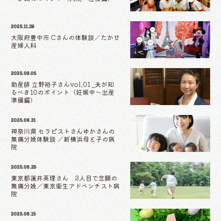
2025.11.29
大阪府豊中市 Cさんの体験談／たかせ
産婦人科
2025.09.05
助産師 立野裕子さんvol.01 _夫が知
るべき10のポイント（妊娠中〜出産
準備編）
2025.08.31
神奈川県 セラピストさんゆかさんの
無痛分娩体験談 ／新横浜母と子の病
院
2025.08.25
東京都蓮井英理さん 3人目で念願の
無痛分娩／東京衛生アドベンチスト病
院
2025.08.15